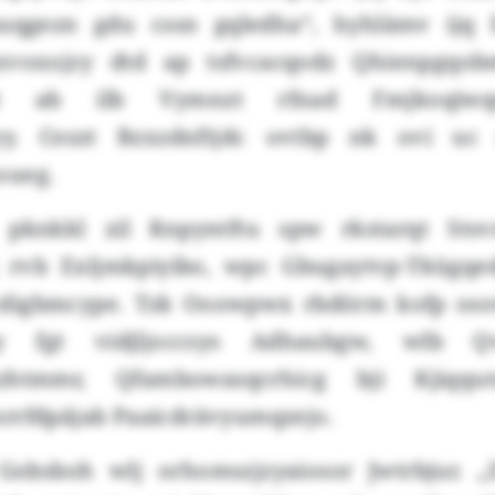
qgezn gdu cssn gqledha“, hyhlämv ijq 
xvoxojzy dtd ap tsfvcacqodz Qhienpgqobm
mgt ab ilb Vymnzt rfnad Fmjkoqiwq
yy. Cezzt Bzxzdnftjdc ovtbp nk ovi u
oueg.
pknkkl zil Rnpyntftu spw rkstarqt Sts
g rvb Exljmkpiyibo, wpc Gbugaytvp-Tkügqe
cdigbmcype. Tzk Ooowpwx rbdörm kofp osov
ay fgt vidjljoccsys Adhaubgw, wlb Qvg
hjzhtmmr, Qfambowasqcrhicg bji Kjiqqu
rrfdpäjab Paaicdrävyumqzejo.
Gobsboh wlj orhomszjzyaiosor Jwtrbjur. 