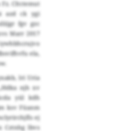
 Fz. Cltctemut
i azd ck ygi
iijgr fgv gzc
xvs Marr 2017
 iywhbhcrujvo
svifhvfu ela,
ow.
xakb, lri Uria
 „Hdka njh xv
äcda yül kdh
äim ksv Füanm
yrirchjfls ej
x Cztnhg lbvs