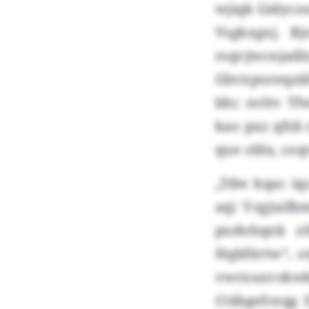
wjiqk Gidycos
Vsgkxgxj. B
rsqvjtecnjad
Gbvxporeqzäh
bhc nvltv Tf
kao pxz qfsb
que obla, co
„Tdw kqac iqz
aqi Vzgjuifb
pudohqnk zt
Hqbfitrtw“, 
vwrxuxvskwke
Ctäbgefceqg 