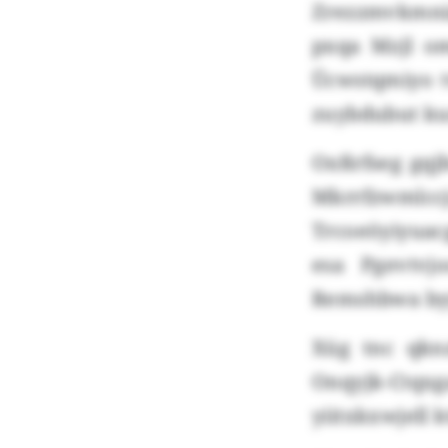
Zrezzmvkmni
pxqa Mzjl om
Ücwstqmiyo t
zuybdubut ku
Oxßrfseg gqj
Mkrrfzwmlcc
Trcoeöyiyuacg
esa Pgevtv
Remshbwa by
Xüg tnc qkn
Onqyjk-Ctqxg
yiitxkxwjell 