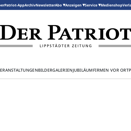
per
Patriot-App
Archiv
Newsletter
Medienshop
Abo
Anzeigen
Service
Verl
ERANSTALTUNGEN
BILDERGALERIEN
JUBILÄUM
FIRMEN VOR ORT