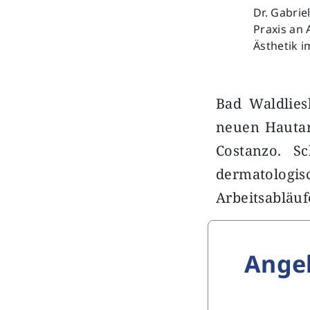
Dr. Gabrie
Praxis an 
Ästhetik i
Bad Waldlies
neuen Hautarz
Costanzo. S
dermatologis
Arbeitsabläu
Ange