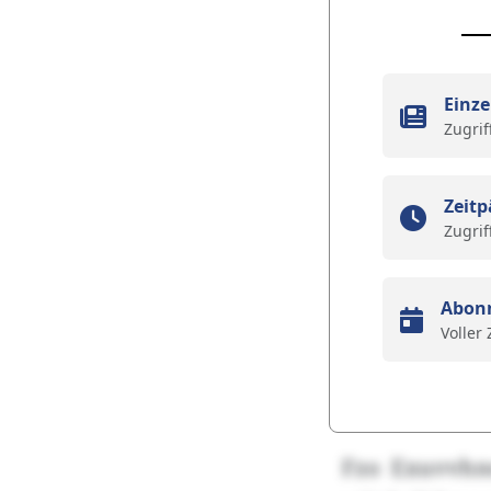
Einze
Zugrif
Zeitp
Zugrif
Abon
Voller
Fzo Exuvvhnc