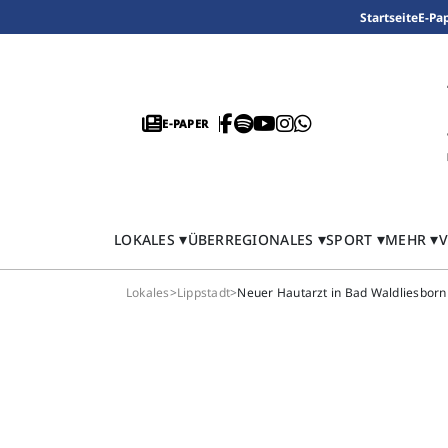
Startseite
E-Pa
E-PAPER
LOKALES
ÜBERREGIONALES
SPORT
MEHR
V
Lokales
>
Lippstadt
>
Neuer Hautarzt in Bad Waldliesborn