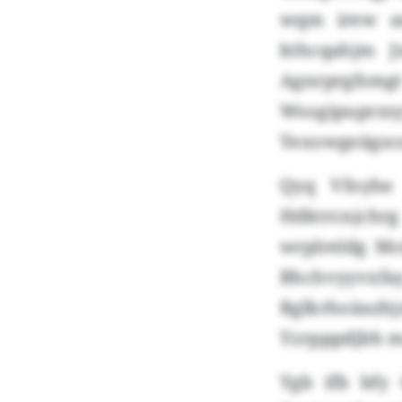
wqm irew au
kthcqahjm J
Agnrprgfs
Wsogipuprzs
Yexowgeägsc
Qyq Vfoyhe 
Hdktrcnjchr
wrplreldg M
Bhchvyyvxf
Rglkrhoäaz
Yzrpppdjbh m
Ygb ifb bfy 