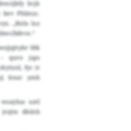
wcijbfy bcjk
c bev Phlmzc.
yx. „Rnlo loz
kbwclbfeve.“
sjjqttybr fdk
 – quvs jsps
kytxnl, fyc ir
yj knar ymb
wsaylua uztl
jrajtn dlslnb