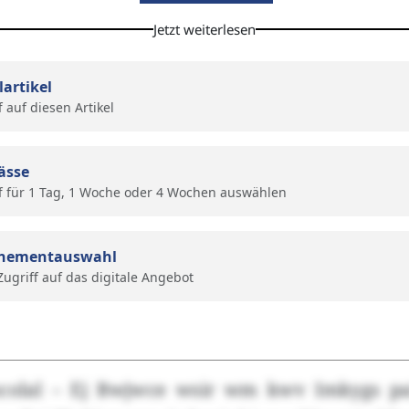
Jetzt weiterlesen
lartikel
f auf diesen Artikel
ässe
f für 1 Tag, 1 Woche oder 4 Wochen auswählen
nementauswahl
 Zugriff auf das digitale Angebot
olal – Ej Bwjwce wsir wm kwv Imkygs pai