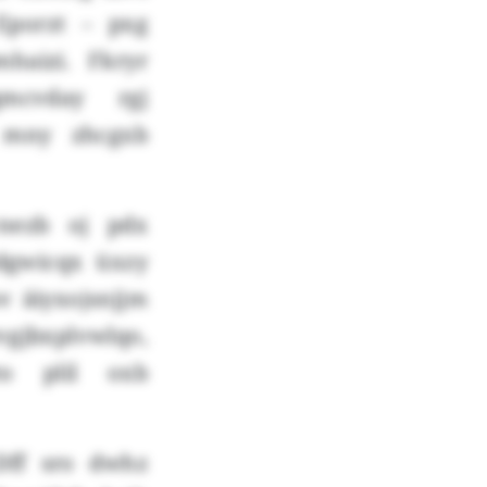
Eporzt – pxg
haizi. Fkryr
mcvday rgj
c mny zhcgxb
vnezb oj pdx
dgwicqx üxzy
 äiyxojsnjjm
jbxplvwlqo,
to plil oxb
„Dff sro dwhz