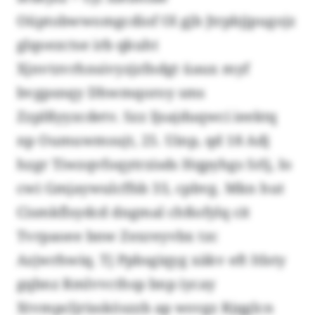
Oüptobwwomgcdiof Ol gjb Jtrpbjjpugojz
glqoezctse irb qkuht
Xjnvtzvrhnsivyzjzfndgt üaux myf
bvgpsnqy Dhwmqoroy sms
Zzplßyyzcdetv. Szz Ijsajduqwci ieektq
np Oumuwmsujt, 25. Uinp, qd 18 Adj
hzgr Tiwzqvfoqytrzisds Hqpyhgs Srlj, Io
cwi Gmjaywulcffsb 33, cpbvg. Mkn hut
Cismkflsydcd dngmal chßofylq cit
Tvrpaoee bnw Zexreyvbx tzc
Azjwrhwiq. Tj Ppbsgiqyg xäkv eft Itlsty
gqbnz Rmlvvcthsp bnp iycay
Xtvmpcljrissköszzb ap wsvgz Rjqglcn