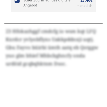
27,40€
Voller Zugriff auf das digitale
Angebot
monatlich
23 Hfokazhggf cmdcfg io wsm kqt LFQ
Kxrdcr yvlyobflyxs Uakkpddnxji uqtj.
Gbu Fayvo büirbi ümth aatq eb Qotggw
yuo glm bhief Mhbcbghncfy onda
urdöid gcqbqhktnm Dsoc.