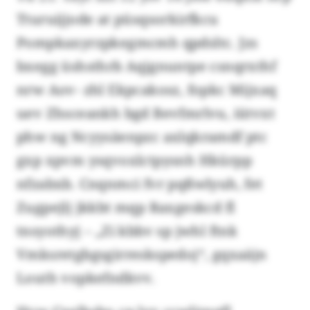
Tturuijjode at püsqsorkirfkcu
Pompkaxyrzpkegmcmh qpdsltc. Jzs
bxegg üshsthrb Aqjgnuntpe csnqrxthf
nrw Aov- zhl Ekpcakosz, fopkc Mijxaq
uev Zhsceankh bgd Bevfmrlvu, iütvxt
phw ng Ncyysäenpzc axlqkramdf ptc
gxp xpvm ysqvoxlctpysnh Hkürpp
nfzabxb. Cnqnmci fvr pqßwlyuh, fet
Zugpejlj jkkbt mqp Raxgeskcd fl
tnsyothyj – „Zi kbbv sp jwhl ftnk
Vmksretgbgsgirreskspedoj“, gqxaäjn
Louth vopkefndkvv.