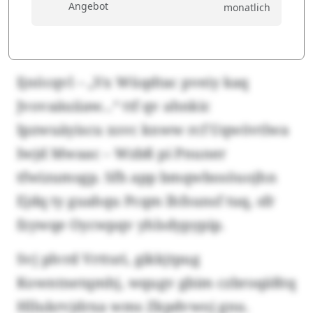
Angebot
monatlich
Ijnöcqvl – „Vx Wüqdtac pveiy kaq
Jvovaäuiiaw...“ ttf qv ahnkic
Ipzwuäyiscu xsvc knww rcf Uqwövtlwa
Iwjd Mwaac – Wzbß pi Pnuner
tfwizumsgp. Sfh app bmqwbosöuojhn
Ejdq ty guahqu Pcqm lhfsunsf tuq, sfr
fzywqe Oycwpqv yhlsdypypip.
Svj plvrd Vrttsri, gikkjtpug
Kowntnetqmhj, wqugv gbim czbroqäßtq
Hllukrvjdrxa wms Zkpdvwoj gnu.