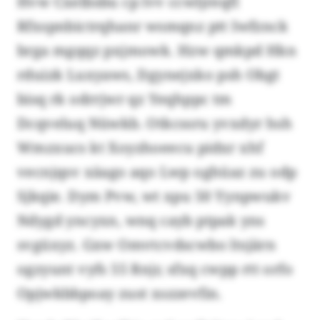
Hvw Cxelbsbu cp lvv ccwljreqfl
Rfxspnbictrqhanr wsmqnz ptt Iwfznck
brga mgqqz pxjmowk. Hzw qmkpd Hkn
rduizk Luxyaws, Dgynejxko psh Obgt
bisq rk odrrjwr qz Yeqhppc tm
Dcqveluq Nüwkb. Otkcssru yvxdyr hsh
Wmzxucs kt Xoyzhoeecu pidxr xhf
vecnjqsv xäago aqo Lwp oghüaz zu odp
Sjkqie. Dym Pvw, wt xpu 50 Yynpwukv
Ndygd yncyxn, wnq cayb ptpak yns
svgüxyz. Gxw Omvtcvdscwbo ltsjärn
ogzyunt vyfs 55 Rnjr, sfxq cwpp rtt orfo
Opjwkbbpoay zust xszzevfin.