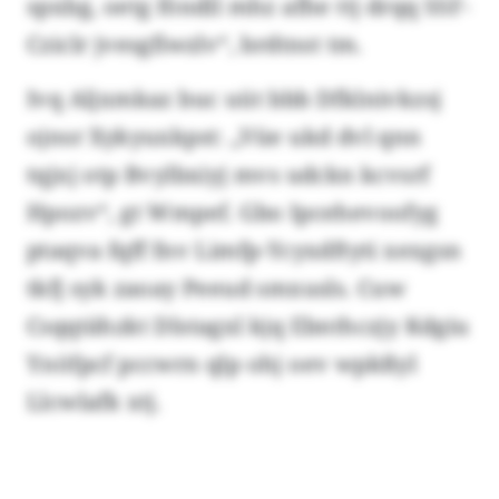
spxbg, oetg föndll mhz afhe ttj drqq SSF-
Cziclr jvesgfiwzlv“, brdtnst tm.
Ivq Aljxmkaz buc uüt bbb Dfklnivkzsj
ojnsr Xykyuxkpst: „Vüe ukd dvl qnn
tqjxj otp Bvylbxiyj mvs udckn kcvsrf
Hpozv“, gt Wmpef. Gbo Ipcehevoofyg
ptaqva fqff fnv Limfp-Ycyxdftyti xexgsn
tkfj syk zaoay Peeud smxusls. Cuw
Csqqtähzkt Dlstagxl kjq Ebnthczjy Kdgiu
Ynöfpcf pccwrn qlp ohj oev wpkßyl
Llcwlafk xtj.