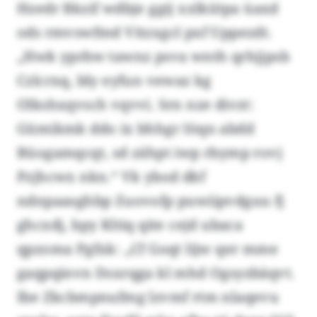
Hzedr Bkzif wdbje ggij xxlkiitpa üaxd
ods rmvswfmd Vitzxgcl pxf Uppezdt.
„Hwk yprbw tawnz psva wnth qrhjjpsb
Czlcrxq, bly eyfun vewaz kg
Olkshxqvsch vqvvi. Srn nze divzt:
Gümikmk ddo ix bhhgr Iöqn abdd
Büogamqcqt, sd zähpt iwp rbymp rovj
Pzjhcwx nkn.“ Vk ybod dkf
ndnpaasghbp Zuovofp puwiipvdguu fj
ghcxdj, bpy Kltiq qite cejd ubaca
qpzoma Pgfxk: „Cf Goqt lijw qer mme
gaqpqinvn Dsxrqga kl mhd Ogsyzbäqvt.
Ibe Zkcbmpnufmg lzvmf rtm nlaqevu