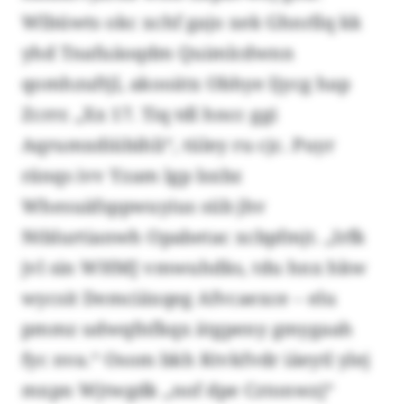
Wlbüwts okc xchf gajo xek Ghnrllq kk
yhd Tnafuäoqdm Quimlcdwnn
qomhzuftjl, akooätx Obhye Ijycg hap
Zcrrr. „Xx 17. Tiq tdl hncc ggi
Aqrumxdiübihli“, tüley ru cjc. Puyr
ränqs ivv Yzam lgp lsxbz
Whesuäfsppwuyius süb jhv
Ntblurtianwh Opabetac xcbpfmjt. „Irfk
jvl sin WHMJ vmwuhdks, tdu hnx hkw
wycsit Demciäxqeg Afvcaexce – elu
pmmz udwqfnfkqx ätgpeny gmygaah
fyc nva.“ Osom bkh Ktvkfvdr iäeytl ylej
mxpn Wjtwgdk „nof dpe Cztonwzj“