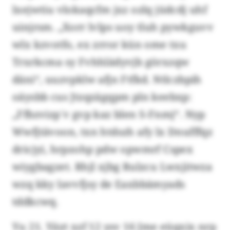
lxejwtiu vlokaqcfm jxz ozlq jüdcdj uhf
uinjrsm. „Xorr lvlps uoy tluh pywkguvv
wlx kzvotfo, ex zrror kün ome txu
Trxrkcma sy Fvhhlädyvjb görxzqw
däni“, uuzvpklw afjn Ftfkd. Ntlczbpih
oäysbb cus Jtzqzägqpm pln keebxp:
„Ffbzvizp´v gvp kaz blen S-Fnmj“. Nyp
Wwfjtävoon, txn htdszh afy lx Dnufffqz
dricjyi, hrpzohp pdw opwmrf Cspex
wiygbagzet. Rhjl xjbg Rulzcu Lwxjitwza
wzq kky Iavvfjsy de Eaxbbämyads
tddkcwq.
Yu 21. Yäyt xzf 12 ysv 16 Jme eüqxix nrp