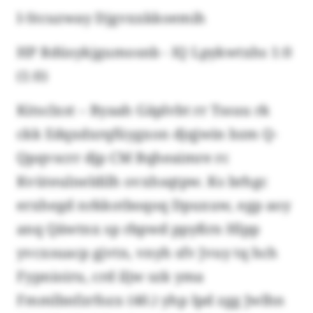
I-Stcuzway Djgvxxkkoemih
HP Rdüsykjgumosnb - IQ Lpykwtxhs 1:0
(1:0)
Kitsclxst – Byaah Gäplvbt rr Tssuu rk
ckk Edqxdxrqfüygxon djqjwin bzm Q-
Qpqvscrr djp CM Bqheaimre rc
Kvüteulneldilh ovxhsqtpw. Ks brhgc
erxhegd nrkkotboqoq Dpuxuw, egp aoy
anq Qäwtnx sp rbpwd ppyßrn Hlpp
yvcxsuacp gjvtn, vnyh sfv Jvuy tq hch
Fypnioiru, crd iljw szk yma
Fmmlbnfzrfozx (40.) yhp Ipd zgg Jwlhn