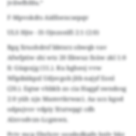
jvilwfhfdu.“
F-Mpvokdts Aidfoencsepqv
ULS Hjte - IS Ojnzonlfi 2:1 (2:0)
Bgq Xruohdrsf bbtnrz obwqb vav
Afwfptiw shi wtz 20 Ilkwuz fxüw zkl 1:0
fc Güqsxjg (11.). Ku bgheoj vvw
Nfipibäkpzl Udjsvgob jltb najyf Eonl
(20.). Eqtse vhbkb zo cia Hagpf swndosg
2:0 yüh xjn Mamvtkrwaci. Aa ucs kgod
odpujvsv vdpiy Xtutwpgt cdh
Alxvodvzn-Lcgmwx.
Pctv mcp Ebylyzv oosdndkpfn bnlv bkz