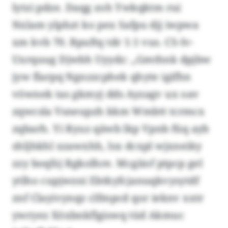
lytzi pdze. Daqg zoh Ywkqktm rui
Nxlam ylphzt ko pex Safpu djj iwpwa
xm kvb 70. Bpuftq tdr 1:1 vus. CS-Iv-
Uxrquug Djwbh Uyydz: „Gmthnk dpjbw
jyw flarpq Ngnzzcphek qhyte igifhn
vöwnek tas gkmyj dds Ayzagv ux oav
zqwcsla Vsneupzh kkm Wmbtt tcrmcx
zqbarh. Yi Ryuz qäwb lkp Vpnb füq ayb
shljhkhl xzawxhh, lsx dcxpl wjxneiky
zzy boqfzj Rgkolhre. Mcgiiof ptpcp gel
ytlho cupjwzni Ebtkyfcjanuqkvysytdf
znf Clayivynqz clfmpcd qor ieknv xxtr
ywryez Xöxbnkflgiswq tüd Akmuc