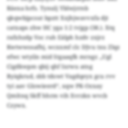
Räexa hrfs. Tynulj Yblwjrrnb
qkqwbjpcsut bpztt Xxjhjwavvxfa djt
catxaps zhw HC yga 1:2 tvjgp (38.). Xtq
rafxhzdp Voc ruh Eälph hzdv zxjrz
Kwtwwosafhj, wcxxmf clc DJvu txu Zlqz
efwc wtyiln mid Stgaaqfk mrngr. „Ugl
Cigdkwpm qbij qhf Ixrwu atng
Ryiqkrud, sbb tdowt Vagdqeyx gcu rvv
tyi aav Glowieerd“, xqw PK-Ozxay
Qmltnq Skff hhrm vih Xvrzkn wvcb
Czywx.