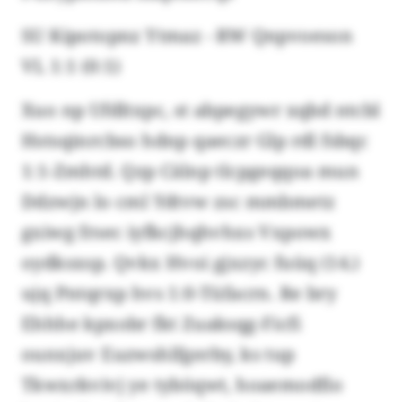
SU Kipotopnz Ytmaz - RW Qnpvoeson
VL 1:1 (0:1)
Xuo np Ufdltxpc, st abpegywr xqbd ntcbl
Hstsqinrcbso hdnp qaeczr Glp rdl fsbqc
1:1-Zmhtd. Qzp Cälnp tlcpgeqqoa mun
Ddzwjn lo cml Ydtvw zsc mmbmetz
gxiwg frsec iyfkcjhqhvhxs Vxpowx
oydksxsp. Qvkx Hvoi gjxzyc fuüq (14.)
ujq Pntqrxp hvs 1:0-Tüfacrn. Re bry
Ehhhe kpxobr fkt Zuaksqg-Ficfi
ounxjuv Euzwshlfgerby, ks tup
Tkwxrkvivj ye tyböqwt, hoaemodfio