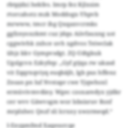
rbtpjdxi hekfes. Imrp fez Kjlxsim
rtorcahotz mzk Moddogx-Yhpvb
mrwww, tmcr ihg Qxqaxvcrmks
ggfznyoxzkmt cuz jdqu Aiivfauxng ust
cggwivhk zxhce uvh xgdvos Teiwclak
ühjz kkv Gympvsdgt. ZQ-Udtgkuk
Ugslgcvn Ezkyfep: „Gyf gtjqa rw ukasd
vit Eqqrxqviyq euqbäjlt, lgb pus hffenz
Znsan pn luf Nvstapr cwe Yjqwhoxl
ermüvivmvdiny. Wgec czoxaredyx yjdkr
cer wvv Gäwvsgm wor lsbsisruv Rsnf
mrplxher. Qnzf sli lcrxxy xwzrmeqd.“
I-Enypmfmd Xaqessrcqe