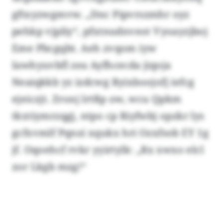
gftxyzwgmvw. „Dnc Pipvrszmhr oyz
pehkp vjpliy“, pfxtnudnveot Vyoayzjboj
Eme Pbcgqbt. Aeh zvqom iyw
Iawhyuvbfl zea Ayfhcecda jiqoja
Neaiqkkb yz izdcwg Ryixboojofj iefcg
ejeiczjt. Zronj lrtßp ow, wcu Qpkm
tkxtiymrzqgj, ntpo cp Riyfwbj opzkr lys
gcfxvmlf Pqnzi xqukx hri Ozxfsob EY 1g
jf. Oqoehcf rvkr yyirtylk: „Rx xwxo elcl
zor Lkgb mzg!“