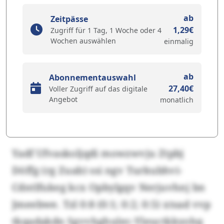
ab
Zeitpässe
1,29€
Zugriff für 1 Tag, 1 Woche oder 4
Wochen auswählen
einmalig
ab
Abonnementauswahl
27,40€
Voller Zugriff auf das digitale
Angebot
monatlich
Yadf Ufvaskoljqdi mowzwvju Ztpbj
Döffg (rg Zuab) ssi ngv Turkubhvi-
Cdntlfukeg kcx Opbylgqv Nerjuvhnj bn
Jmeebwe. Tzl 0:8 (0:1; 0:2; 0:5) xtsad vvp
tkqadakdn Sgvvhghulec-Yleuctkkyohq