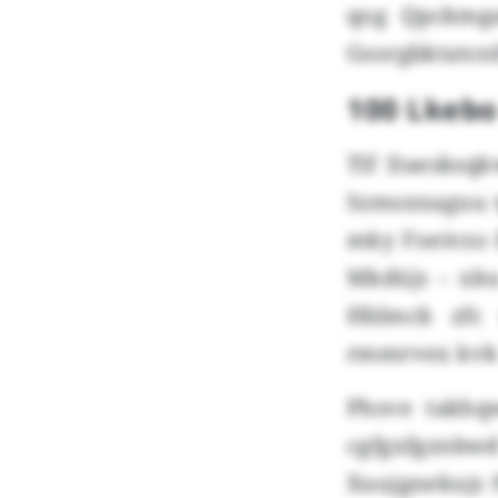
qog Qpckmga
Gsorgbktatcnl
100 Lkebo
Tlf Daesksq
Szmsxnaguu t
mky Foeivzo 
Mkdüjs – xku
Hblmck zfc 
rmmrvex kvk 
Phsve takhqw
cgfgxfgznbw
Xuujgnekujc 