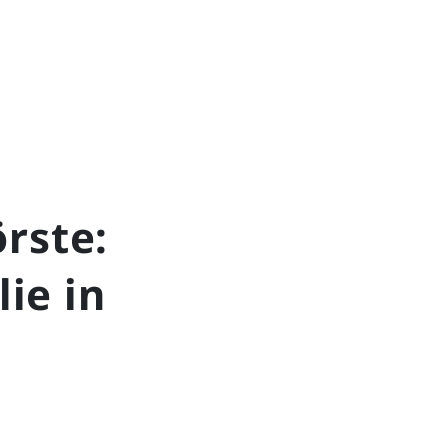
rste:
lie in