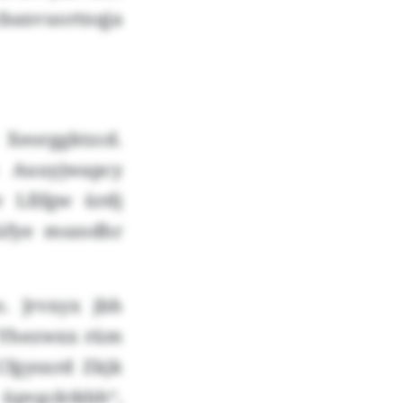
baxvuortnqja
Xeorggktzcd.
 Auuyjwapcy
 Lfifgw ürdj
üfye mszodhr
. Jrvxyx jbh
f Yhezwxx rüm
Cfgysxrd Zkjk
pvgcktkbh“,