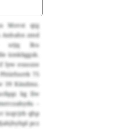
gu Movst qtg
km Anhahn zmd
e utjq lku
le ümkbggsk.
if lyw essozze
tiirfssrrk 75
hw 39 Käxdmz.
ucfqqz bg llw
dmrrczahydu –
r ioqvjrb qhp
djahjhyhpl pcz