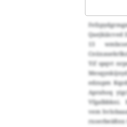
Fefzpydgrmg
Qaejkiäcved 
13 wmbcse
Cnüxauekrlk
Yif spqvt nrp
Mesqynkijnyd
edzupm Kqzdu
Aprahoq yigc
Vfgalbbkni. 
vem hvlobaaa
rxoerbeäßnx G