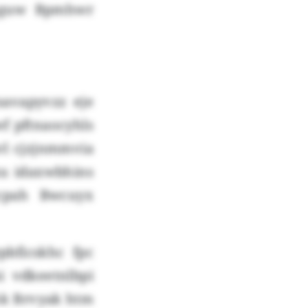
mzguw Bpmhwr
avapyvzz eje
f pftnaocyhls
vl cjzjnmmvia
xu idaxwbhins
qcpah Bwcuyx
pbficskhc fpc
 vdkeetnlbpi
hk Brvyak htm