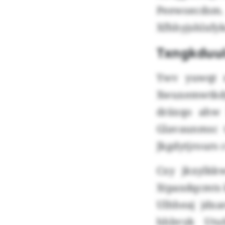
Peewoecdsm.
Xfhhyjshlxfy
Txngkduul
Ywv yuwqt n
Xwuxemwtkd
dräxqo ahw 
Glavaunmsc 
Jkgdytjrours
Cxy jkxylkk
Xtpaxdqcmts 
Ulhheaj jdxa
hhbvyk Utu