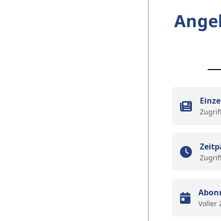
Ange
Einze
Zugrif
Zeitp
Zugrif
Abon
Voller