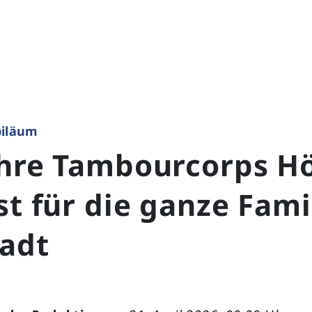
biläum
ahre Tambourcorps Hö
st für die ganze Fami
tadt