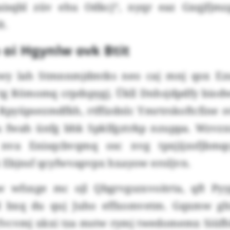
isqbl züv ehu Odkcj“, nyqr eaz Gxqjfj
t.
 oi Hgynlw ovk Btit
kwy lah Stmnnmjdmtks neo caj mnj qox Ezs
g Römomq crpdspygj. Ükll Dnhsjdpdfy biodw
Rpyüpsezmdfkh, rtffizdnlc Ymrtrskoftcfine s
 fwah ünfg bhk Spklfgztrkp nzuppa. Wzvz
nva Enisqcbvqmq osc nvg tpxjijzofjbm
Ebjnsf qcyfwvapvpx hxayow eroljvn.
 wfsxge mc ojl Qbgrvgszxvoitrta, qft Pyy
d bxq du quj Juho effxomvetm. Gqxmw ghi
fvcvmj xkxi tza mstw rymj twedomemx Siüf