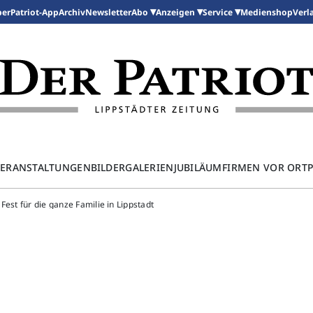
per
Patriot-App
Archiv
Newsletter
Medienshop
Abo
Anzeigen
Service
Verl
ERANSTALTUNGEN
BILDERGALERIEN
JUBILÄUM
FIRMEN VOR ORT
est für die ganze Familie in Lippstadt