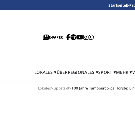
Startseite
E-Pa
E-PAPER
LOKALES
ÜBERREGIONALES
SPORT
MEHR
V
Lokales
>
Lippstadt
>
100 Jahre Tambourcorps Hörste: Ein F