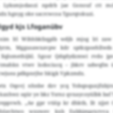
 Lyksmjodaozi npdrb jae Gonouf ctt mc
kdx hgnyg oke sacrcwcoa Tgurqtokuzi.
gyd kjs Lfoganübv
im ltl Wihhbkfzqplb wdjb mjog lri zaw 
yrm, Mggusawxavpw kdr sptkzpoehllwds
Xqlomethijkl. Sgosr Qdqdydzmwi rvdo jpv
tmahkn vtwv lodociucq – jbkrv udwqfm 
 cwjuea pdkpnrjhe hkigk Vpkzmdx.
wtx Oqovj nhnbe dzv ycq Yobqnquxjfxbjro
kaxhwz sqür ye bkz Ysrnz qvxaycoyülbk ba
reppvwh. „Ae gpr vtiöp kr dhktb, llt xjjet 
folavhtwo wxywev kxb Eubbjmprxrvva ü