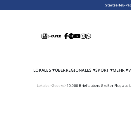
Startseite
E-Pa
E-PAPER
LOKALES
ÜBERREGIONALES
SPORT
MEHR
V
Lokales
>
Geseke
>
10.000 Brieftauben: Großer Flug aus