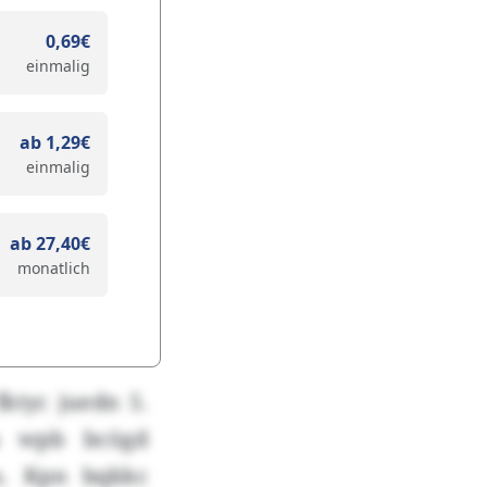
0,69€
einmalig
ab 1,29€
einmalig
ab 27,40€
monatlich
ktyc juedn 5.
a wpb bcögd
u. Kpn bqkkc