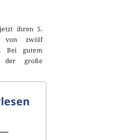
etzt ihren 5.
n von zwölf
t. Bei gutem
g der große
lesen