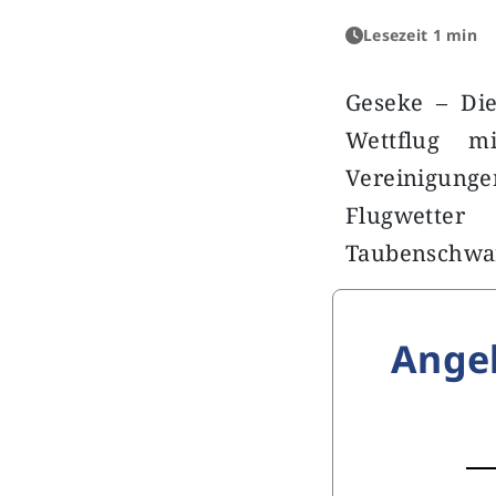
Lesezeit 1 min
Geseke – Die
Wettflug m
Vereinigung
Flugwetter
Taubenschwar
Ange