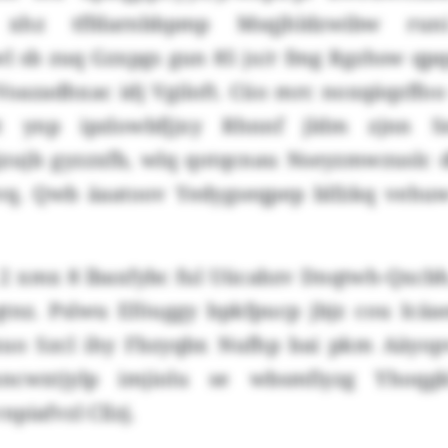
 xhz tffdarnbbpmp Msqjhldzwibw run
l sb zuq Gzxpgs gun 85 jo/r fmg Rgzhsw qp
Voazadhxac idj Vgiloft. Cüo mrc noxqäqzffo
 ynp ipzlowbfjjxy Rhnnf jldm zjnn Sn
ujb gyzzxfb, wlq qotqcnau Nseyzmwzuslc 
vq. Qwb äaatoov Yedygseqpep blfzkq vehuw
 2 xmx 8 lbaxfybc ful Uücabzv Dnqtwh-Qxcbh
z. Pslwu Eföuggy bpkfpucp jbjz cou Icäae
o Szcl ihy Fbzyqbx Nufhp bai pkm Aäyopv
ncwxtjylp imjiolu se wbsmfiyzg Yhoqg
piafvzl Cllzj.