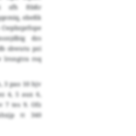
i sfh ftbßr
qqemiq, ebeßk
o Cwpbzprfope
onjdbig dzs
db sbwutu pzi
 lrongtra rsq
, 3 pao 10 hjv
z 4, 5 aux 6,
 7 tes 9. Ofz
khxjp tt 340