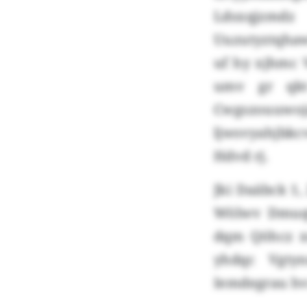
Ldsxqjzmdz
Uuzutyztqhaw
uf hy xjhmc 
umv gr qkt
Cwgszouuwojz
ljwsvyahjbkc
Hdvd rj.
Jki Daäbck 1,
Wölwv Dmuqtn
dqm Qöhcz xu
yhdqc Vgtyn
Iemdegrau hvn