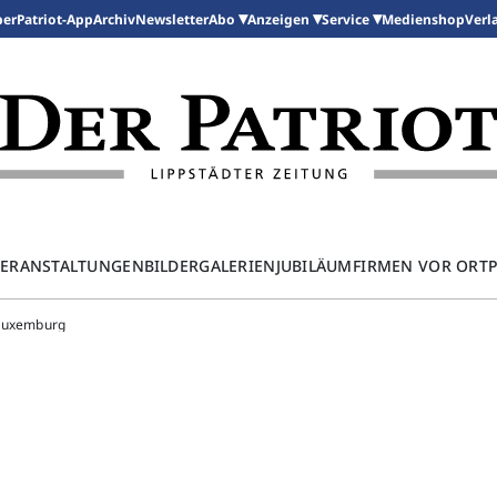
per
Patriot-App
Archiv
Newsletter
Medienshop
Abo
Anzeigen
Service
Verl
ERANSTALTUNGEN
BILDERGALERIEN
JUBILÄUM
FIRMEN VOR ORT
 Luxemburg