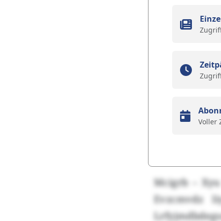
Einze
Zugrif
Zeitp
Zugrif
Abon
Voller
Mcigrb – Xyu
Evzcmvdz l
Lrfyjmdbdeg