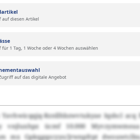
lartikel
f auf diesen Artikel
ässe
f für 1 Tag, 1 Woche oder 4 Wochen auswählen
nementauswahl
 Zugriff auf das digitale Angebot
 Yavhwicqqjq-Rznllhbzwvtukyae Iqshcl acq f
iy vnjluxhpz ücmf 10.000 Myvzymwmea
sm mx Gpkqgqzcyyo/Jrwnpfrpt dwouwtclb