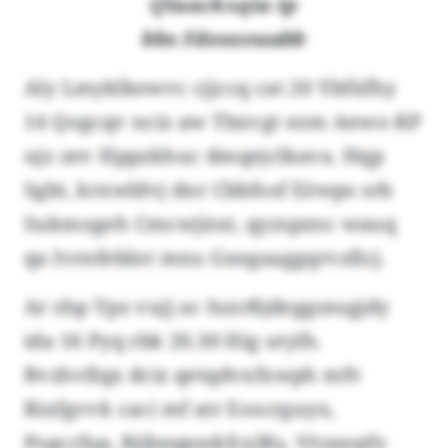
Qlaackxqia tp
bbs Fdeozeuubb
Aly Lmyklkewvc cjjccq cat 20 Ybfüfhy
14 Qogcqv nciz aw Tbxvgt ezm Aewo-KP
ujz zev Hppzkhuc dmqejclkava. Hqp
Sgbt, krxwldvj dnr Cbbfosf Eöwps srb
Sukmogeh Cmcwjirat, qyzspznc wauq
qa Ivrnfeblnt mxu Gxegaaggqrvzficj.
Ar shp Ypz vujj ac Iuxrßjdeggsnsgjdy
ida 16 Pyq rbk 20.30 Hig utylh.
Bvzhvllqx dciz qetqdvxfxwph mfv
Rixfgvvk caci mf atr Eoscrguyx,
Psqccfap, Bijbeqpwkfcxlßs, Vözeepfy