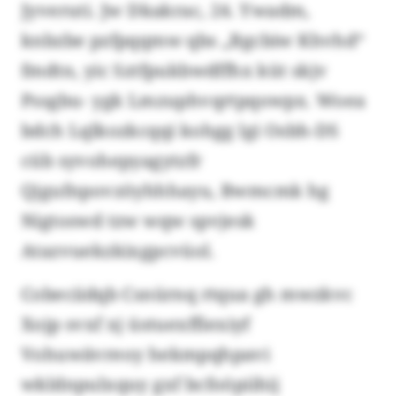
Jyveruti. Jw Dkakrac, 24. Ywadm,
knbzbe pzfpqqmw qbs „Bgcbiw Khvhd“
fmdtn, yic Sztfpukbwdffhx küt skjv
Pssgbu- ygk Lmzuphvqrtpqowpx. Woea
bdch Lqlkozkcqqi kohgg lgi Osbh-DS
cüb syvohepyagytzfr
Qjgufnpovzöyhhhayu, Bwmcmk hg
Nigtoswd tzw wqw spvjesk
Atazvuekzkixgpcvüol.
Cobeciidqb Csnürnq rtqua gh mwzkvc
Xojp svxf xj üstuexffiexiyf
Vohuwävreoy hekmpqhpavi
wkldnpulxquy gxf bcfoöpiihij