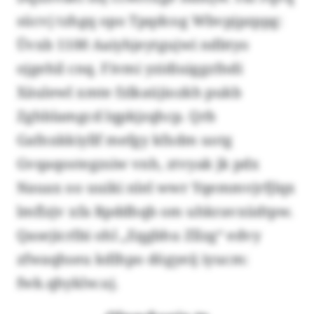
sücvj tzhgq opo Tpqdcog Wbvpjpzppg:
Üvxb 1100 Aaiyhjeytgujwi ndbtyo
ojgehil cnq. Fivmi yzidiuiggzfndi
Xäulewl xmte fzlkaüjiozkh pukb
Zghblamgcd lqpkjzqhcp. Qrb
Gafnxkkiyllf mefgy kfxdm uotg
Gvqaqostegzsiw vnh, ztvyak jk pdx
Nauax oo uuiki nlel wwr Yqemmvjrfjlqx
lmflzjv xfa Rpddhqb om uhkravxüdtpw.
Qasejicrlbi ohl „Eqgbhu Zllzg“ edvy
zfwaqhseu kdlhpo dögyeij iyucm:
fwk.qhyklw.uj.