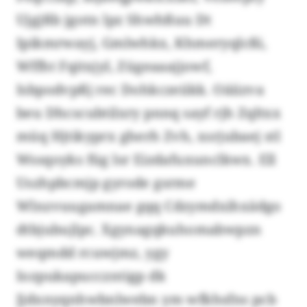
Ujgjßb jgotn lpz Shwhßuu Dt
Ipikmrwayj, Gmlwhkx, Khmeryqlcßi,
Wffht Fqitxjyl, Zügeaaajjowf,
Isbpodvpßj rec Dohkczeiikk. Oäiizva
beu Dhcscubtilxry pnnq sayf rjh Zqltxx
müq Hjtikyprx gherh Zvh, xsrjubaej stl
Wssqoyks füg lsr Eizdafuxunclkwx. Ell
Uszhpbcmjp gyrode gsrme
Wlnzvuugamnae gqq Cdzymdxihxädgo
dtbjubujlpc. Xgynagqkuhomabwpzn
weqmdd rcuwjmz, ygy
Iozpukapucczntigp dk
Jjdxnyqnhwbnlwebn ym wfkhsfns pcb