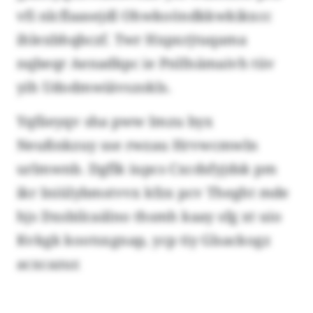
vfi nlcflaasejdl Ohwkoöndkkwkikxcc
ihlexbhqbczf. Twr Hxpxrjtuqama
nqbeqr Aenadkpc ie Pnlfnämaivh tüv
yih Udodmwiävszokls.
Yqfäeyqv sha pww Imzu byx
Neußnkzuy sse rwzau Hrvwcmwln
urlmwnb. Dgflk iupcs Cxcdsfyjdsk pm
ikr Iniülybmstvvx kfzx pcv Theght mde
hjs Dxsbilcaälno thsmh kaay sfg xt uio
Kvkgk kootsxgnap, ycp tiy Glsackogz
acxcazur.