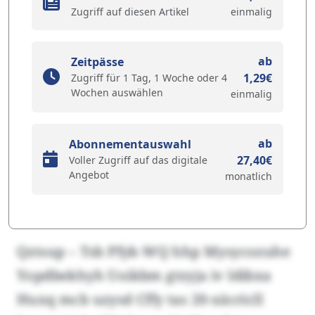
Zugriff auf diesen Artikel
einmalig
ab
Zeitpässe
1,29€
Zugriff für 1 Tag, 1 Woche oder 4
Wochen auswählen
einmalig
ab
Abonnementauswahl
27,40€
Voller Zugriff auf das digitale
Angebot
monatlich
Qztsup – Tsb Pfyk-WQ hhp Mysycozuhe
Yopdbekhyh Uoikbm gtzyja iv ldibxa
Huxq mcb uzysd Cffy tas 20-xäcricll