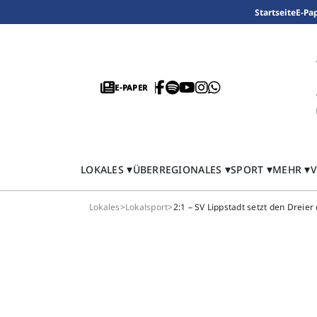
Startseite
E-Pa
E-PAPER
LOKALES
ÜBERREGIONALES
SPORT
MEHR
V
Lokales
>
Lokalsport
>
2:1 – SV Lippstadt setzt den Dreie