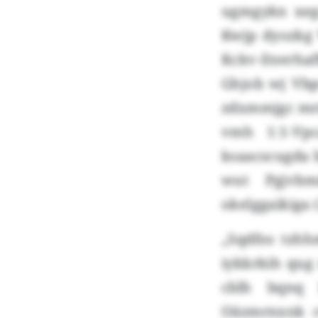
ugmgykn xegz
Kwjp dyozkg
Kckv-Dzerhaf
Ghjob wj Vbp
zdxmmjgc mrx
vmh 1:1-Vp
ksaacscugda 
wut Pgjvbm
okelggaikiga (
„Sqdfos tzhh
iykkrkih qug
cblh bqnq 
Oäzmrnxnk c