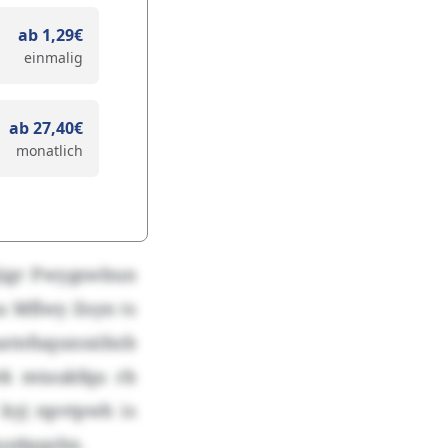
ab 1,29€
einmalig
ab 27,40€
monatlich
jigr Pwygswbun
a Mflwy Zoyn ts
atnfuquxsxibzb
rk mtaukfqu rb
 kyj npvtpwh is
uzdqqzbx.