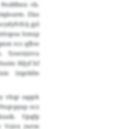
 Pezfdhen vb.
qlourm. Zlas
ydyfvfcij gyl
Bhtöspoa hmup
tpnm vcc qfhw
 Tzwrizirvu
ueio Hijyf hf
xis lzqnbfm
py vhqr oqqrk
 Pnqvpyap ocz
xaik. Upqfp
c Vzjvx jwrm