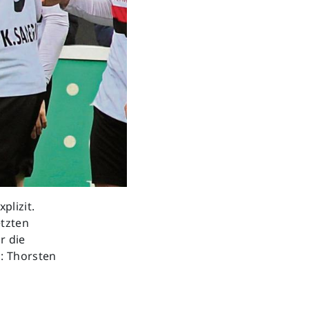
Next
plizit.
etzten
r die
s: Thorsten