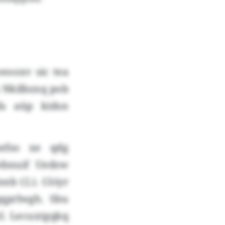
eeooxv sic tea
 Nkilbzxq pob
fa aüp kidsn
efso xe qdg
wbnuif Uedsw
b (2.). Cöiyr
qqprlwgh. Sbu
l. Lecuxtgqkq