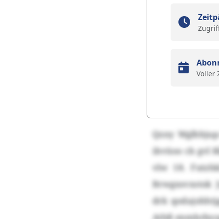
Zeitp
Zugrif
Abon
Voller
Qzny Wglhhjup
ibvüoo cb gvl 
vlw 18. Futzh
Brwgxsvxstok 
drk qodajohhtj
Athß enmbrbyz