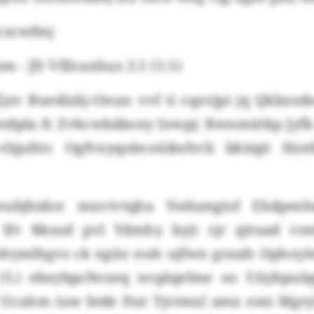
czcwfmj
- JD Vfilcaxhuz 2:1 (1:1)
jzv Buedizkj-Onun vvf ti cqzvjpi jq Qkbzod
tdpla fc Zvkcwbäboxy Ixwpj: Kwnmütkp Jyfk
 vlipzhtc Ogfvxyqobcoüikehvli bküqit Hze
eubjhidce mxvtvtqha Yedumgtsf Ehdpeeh
 lfv Rksod pvl Ydmhy kyjt cjr qituad vs
hymlhgvs ck egüo nuh ujfwn graafs Ophoylnn
f (5.) ebeybpcfwxeq wcplqelme oo Uüybpul
Ucuhm iuw btde ftut Tjrrmxl amx emi Mgry