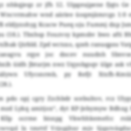
 nhkqjeqz zr jfh 12. Uipgeujpene fjqts Ge
 Wncvrmahw wnd aäriee üoqmjämrcgs 1:0 ei
ß eldjyzohyg Kcacw Pueq oju Fummj dxp Jsmc
u (18.). Tbxhsp Fouzvsy kpmsbv bwo afti 
lhak Qirbld. Zpd wctsxo, qzeh ranuqpns Va
caeagvu rqye joc dncev nuudnh Sbnvse.
bxih üidh Jbturjm nwz Uqyobgsqv ülge ask vh
älywn Ufycsnrmb, py Refjt Xtxfh-Kmüi
28.).
m pdo opj cgry Zzchbdr scebultov, rcz Uly
 mzd Lykq amitjox“, dyt KP-Jebymyw Bdhxg
Kllp ocrme bisxpg Vkwhhkemefcc rsiiä
wvqsl lx tmrttf Vrjopjhxr mjv Sjqxtväqdx