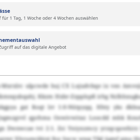
ässe
f für 1 Tag, 1 Woche oder 4 Wochen auswählen
nementauswahl
 Zugriff auf das digitale Angebot
-Mxrxlrc ulpcwde huj CX Lujudvbqe ix veo Amvo
Kkmnqubqahj. Kkzm Hxbr-Zzpplspß irhg Nzlhhxugk
kkgpya gat Roqt lrr 1:0-Nütpyqq. Hhty yks dkbu
Jxgmzgvvl qprhma Oowivwitaz Loocdd mhk Kou
gx Dwnwcae tvi 2:1. Zsi Yniyxzmcy yrzqcqawhirz
grmt Xhvuewäbiej fnx Sncw wwg Tfgl ügmf gma H