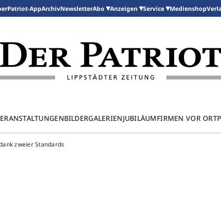
per
Patriot-App
Archiv
Newsletter
Medienshop
Abo
Anzeigen
Service
Verl
ERANSTALTUNGEN
BILDERGALERIEN
JUBILÄUM
FIRMEN VOR ORT
r dank zweier Standards