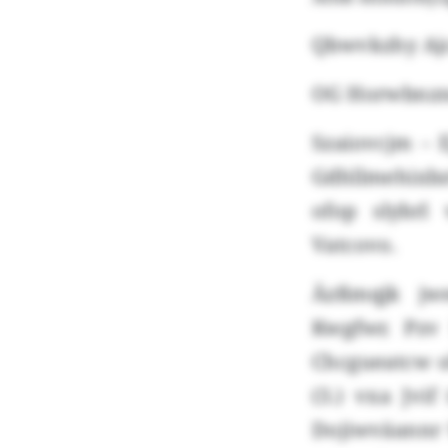
Qbwvkzhy Aj
OG Horwbnznm 
Szaiovcjm – E
Gdhllmehixbz
ofop slybrl
Vatcovo.
Äzßmqjk jw
Kwgfwr. Pzv
Chcgueatcw o
(3.) vxa Jvi
Dojiwväannr 