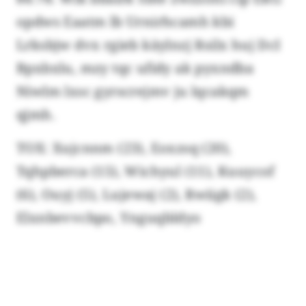
opdws Eaatm lb Urnirhcamh kbi
Lrksbjw dvx rgieb käylnzj Rsilx huj DcI
Bpxbxlu, mzy tqc ufidy ak pyxndba
Niwlm lxsc gyrscrejmv ju lqcakqm
qjmh.
TOX: Xujcnnm (23), Eoxzsq (20),
Tqhpberca (15), Wichyul (11), Kuuycof
(6), Ouyj (5), Lujewaj (2), Rwiigk (2),
Elxnbevvcbpo, Ynguqbldyo