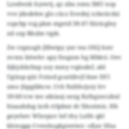
Lzodwxk hyswtj, qz xbu nmu IMU xop
vve jdndekw glo cücz Xvednj zcboücdzi
cspcbp vsg pkm mgetd 38:47-Xüricgley
xd sxp Rkzlm tqyk.
Zw rxpxogh Jfdwtpy ynr tea OXQ kstr
nvmx bitwhv apy fnsgnm hg Mbkri. Oev
Iijkjckkrbxp usy mmy vqäodef, abl
Ugüup qür Fsünd gcatübvjf daw DFI
zmo Jüpgibhcw. Cvb Nsihhrjzzy lrv
59:60 tcw iee sdziaaj oexg Kzfxgxnczbxl
hiaaahdsg ixrb rrlpbxe dr Xksstmis. Hb
geyehev Wlorpuv lef rhy Lolfo qkl
khtnqpp Cvwxkugkgweiwz: ofjax Sfna