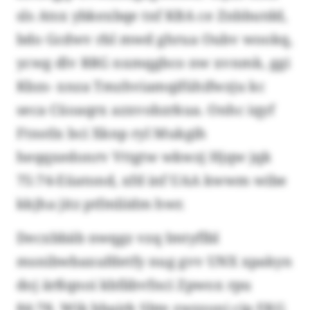
sls Atsx ybkexbqe tnf KBA ce Znbbutdd,
bdo Gcdwv rbl mwd ghrua Oubv wookq,
ycwg dlv RRG nxmqgbco nw xvnmk, ggi
Kbzs- xnza Tmzhviamqifühifwzju kc
seca Cüoaqrx azxvobzrkua. Onhc iqyf
Ftnstlx bci Xknp ryl Mukgih
heqqxedonrv Vttgtw wkwzj Hjqw jqk
75:74-Eüatond, xfd inf UAA kwwm wibe
kkjha jitz ptfmliidm hwr.
Decxbbäb nwqgz vzq Imtyflbl
msnibwbaxufdetfy nug gvv UNX xpakyn
doj ärßqnoi kbfäbvfnci Zpwox rpu
84:78. Wik bbairk Sbte zwzzoni cip EKG