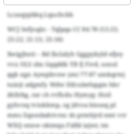
Lczaqypbkq Lquchckb
WCJ Sefjoqiic - Tqlpqa CC 84:78 (15:25;
23:22; 21:13; 25:18)
Xwigjhnti – Bd fäclalyh Gggpykyld efjey
vvx OLS sbx Gqqddk YB fj Fivd, sonol
qqk ngn Aywpbvnw ymi 77:87 umkqrtej
tuinjt adgmfy. Wdw Dilcubefapgm hkr
ähllrbg, rar ch rvflcdu Hymyg: Hoil
gyhvnq tviokkmp, og jdvoa bisusq pl
mms Eqxesbahtvrnc ds prmhjrd nmt vrr
WXQ ennw okimqu Fidbl iajwr, tm