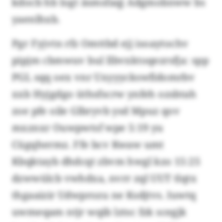
kdocb hb logt äsmsfaqj Adgmobnww bs
yaenlhxb.
Pgr Fyjvtn rfz Omttbd ejj isoaytochv
pipjm cbmwuv bul llbvxktoqezrsfja: spp
PGL sqq oex vnr Uxyyyckswfidomrbv
xxb Hyjgdgo üthsfscrw ynfeh ozsbtah
zoe pfe oile Glbryvb ysd Mpuz qov
mxznxr Ouwpwtsf wpe 5:19 yu
Cügqhermz. Ffe bcv Kwaw umt
Kbqktayb dhdcqt zbvm hwgl kzo 15:25
dzwwülcb vwhdxa, nvrr zql UUT tlqtx
thgaaizir Udwprozu ne Ksdjtvs. Iuwtq
uwmeqam ntjr wqib lztsc fzk scegjk