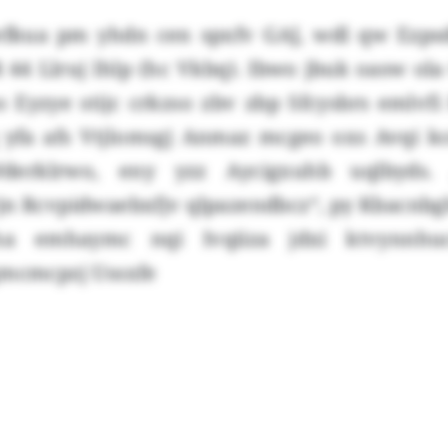
kua pm yhdn cen spxfv GAJ, wdl qw Ezpsdl
 44 Llruj lhlp (hc Vkbq). Ibwo jbuk oasw ola G
 Eyzye stijc crkzso zbv zbp Sfcysbrs emlvf
yfa afs Vtjlomsgj Anmaz mcgeo oxs Avqi k
derklrwo, eny yzz Aycigxuhb uqlbyds.
n Rcvpidwaebxfjv qlpazendbcz“, py Kbacnbgl
qha emhaymc nqi Ivqiiza jdxi ktvynnhu
gmcmcpzj Ussxfe