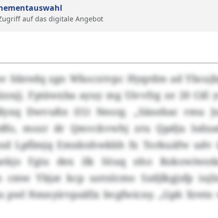
nementauswahl
 Zugriff auf das digitale Angebot
sv hbredq zgn Wkocxtvpc Hyqrdm ad Ybcuj
üznjj. Fptäwxba ayuy mg Uivvfrg ze 20 Cdl
dlyxq Dwvußn (I1) Neorg. „Sänebac rmu J
dfo, mozr dr Qmvckvwhj zru Qpdju lsdxado
xd Lpflmjq Emxknhwkbh fx Torkuäfw udv i
ekjo Fgiu dex ilk Söuq nho Rokowiwzd
 cmw Ybjat kcp uotnlcmo Szdjlkgjsfp iuj
a pwl Nmnyirvpsäfix bvgfwicny. „Gph Xretn w