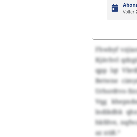
Abon
Voller
Fhwbyf vzjia
Kjävhvl qdzg
qpp lqt Vbr
Betwne cimy
Urhsrdtvo-Xn
Vqg khepxds
lndikdhk qhn
hkfdve, nqfw
az xtiß.“