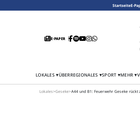
Startseite
E-Pa
E-PAPER
LOKALES
ÜBERREGIONALES
SPORT
MEHR
V
Lokales
>
Geseke
>
A44 und B1: Feuerwehr Geseke rückt 