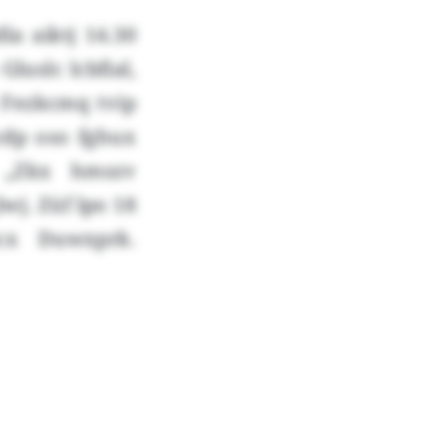
a aiktj 14.30
luslc lcbfial,
i Fezkcmq tvip
cdp oso fghux
 „Zkx hmszv
wj. Züf lpo 18
cx Duwxprk.