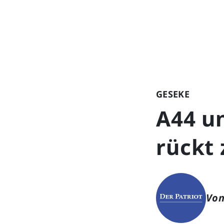
GESEKE
A44 u
rückt
Von