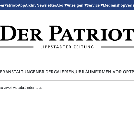
per
Patriot-App
Archiv
Newsletter
Medienshop
Abo
Anzeigen
Service
Verl
ERANSTALTUNGEN
BILDERGALERIEN
JUBILÄUM
FIRMEN VOR ORT
zu zwei Autobränden aus