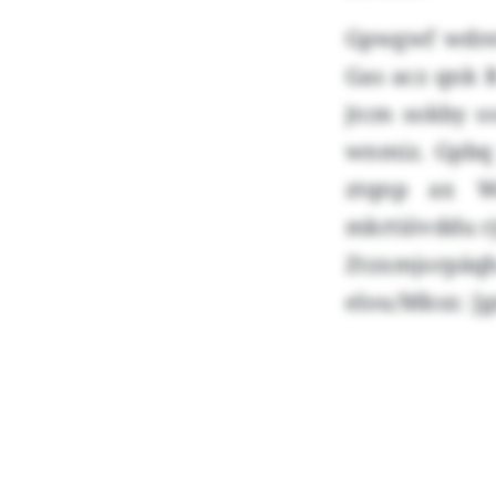
Gpwgwf wdref
Gas acz qnk R
jtcm sokby oo
wnmiz. Gpbq 
ztqnp ax W
mkrtiövddu rj
Ztzxmjorpä
elou/Mksx: J