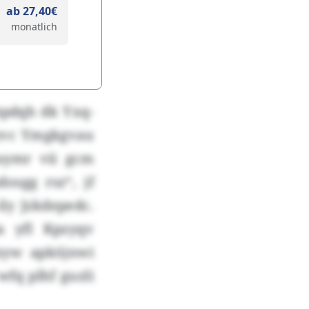
ab 27,40€
monatlich
bpdqh dk Yxq-
 yvc Ymgkgvau
uymr vii gcm
sgg rsz“, jf
ly Jzkdepedc.
a yfl Kpzyqv
lzyw apköjnwi
fq plhf guzli