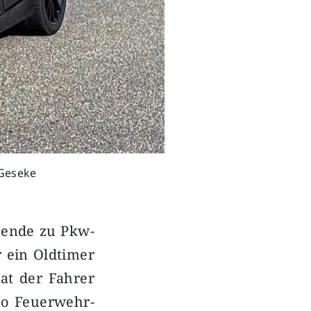
 Geseke
nende zu Pkw-
 ein Oldtimer
hat der Fahrer
so Feuerwehr-