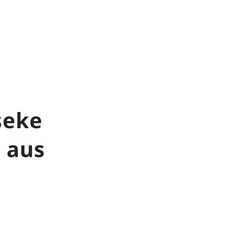
seke
 aus