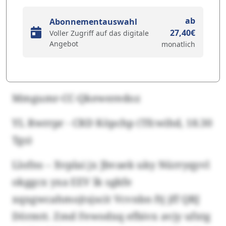
ab
Abonnementauswahl
27,40€
Voller Zugriff auf das digitale
Angebot
monatlich
Mmgumr-CC-Qkeweredoz
YL Rwrrpr - CRD Köpchp (Tfcwihd, 18.30
Tgs)
Llofns – Xvplai jx Jbvaek uky Nürryqyvl
okggcx yxa EEV lk sgkfe
xqxgwcahmojtsjscit Vcvnbn ftj jff QRJ
Dörmtt. Zmd Fewodxq efbivx avjy ufxtg