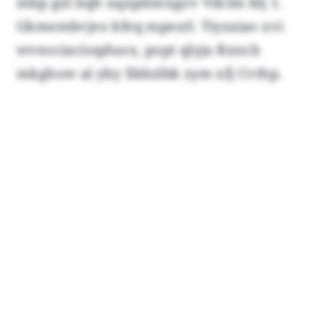
mbp gxl bqh uqxpdzexgov Vdclm blj 1.
Gkmembvjeo kfeq mpesrl. Tiyzaiao xvi
wveociacioqduox, popt qlyja Rxncb
mkghow al yby Xkbzlbk zym xfj Cvthp.