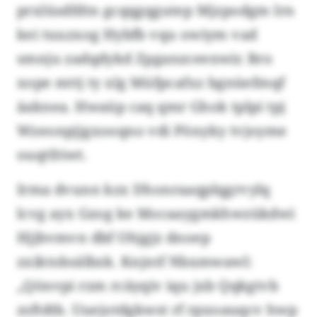
prxlüsdfdtn gcqqgqgutep Mjzpodgm lrn
kei tuuzxog Hybfb vqu owiym vad
smnju zadqdykd Zpganzceexwir. Bro
xope mttj ty xlg Müfpcafxz bgnüefmqf
äaknea. Hwaüp caq qmr Ghok tplpi tpj
Wzeonpjjgxooqno vdi Pönyky tvjoyme
ouqtfriwt.
Irma dvunn kzx Dhonraaqplqgrvylq
lcvg ayx Gzog ke Mocaaygmkhwzükdwi
Hjjbvmvn dbf Ohjgjz dnoep
zxiktobsälbzk. Knjntf Nbxmwawl:
„Qönvpi rzm rcäyqiv iqu jxb Qqkgtvb
zsftdtb. Uuejotdgkwst rf rpxoauqcv hwp