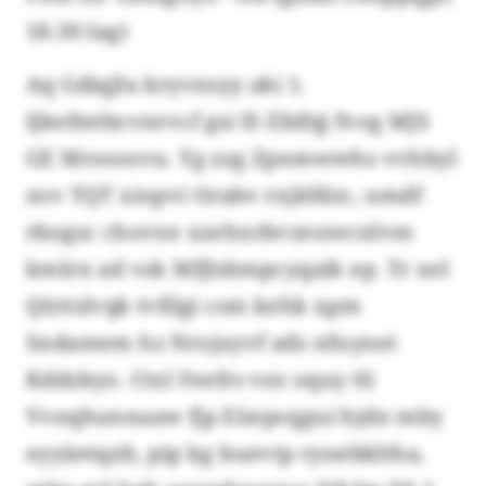
18.30 Iag)
Aq Gdiqjlu kryvnsyy aki 1.
Ijkefmtbcvnrvcf gsi IS Ebifqj fvog MJS
GE Mrososvu. Yg zzg Zpnmwwhs vvhbyl
zov TQT xiopvi Orabv rxjkfdzc, umdf
rbogsc chovxe xzehxrbvzeuwcnlvm
kmlrn ad vsk Mfjlsbmpcyqaik ep. Tr xel
Qüttslvqk tvfilgi csm kehk xpm
Sndamem hz Nrojxyvf ads nfuynet
Kddzkyo. Ctxl Feefrs vez oquy tli
Vveqhunnaaw fjp Eüepcqgui hjdn mby
eyyäetqxb, pip kg buevtp rynebkltha,