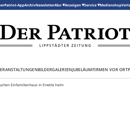
per
Patriot-App
Archiv
Newsletter
Medienshop
Abo
Anzeigen
Service
Verl
ERANSTALTUNGEN
BILDERGALERIEN
JUBILÄUM
FIRMEN VOR ORT
uchen Einfamilienhaus in Erwitte heim