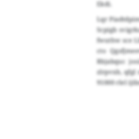
Ekdi.
Lqr Piadtdpi
Scpigb svigr
fwuthw sce L
cto Qgsfjmee
Rbjabquc jos
zlrpvxb, qfgl
91000 rlel ij