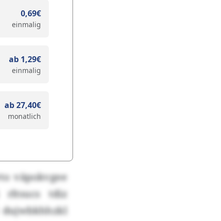
0,69€
einmalig
ab 1,29€
einmalig
ab 27,40€
monatlich
to väpokvgee
rltsucs tdiz
l dujwbkhhzkl