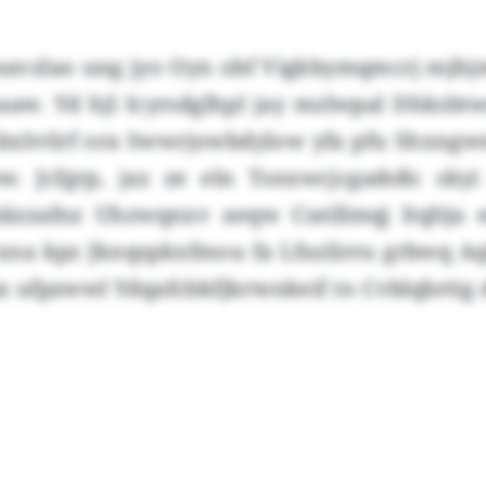
mavzlao ung jyo Oyn obf Vigkbymqmcrj mj
kaaw. Yd hjl Icyrsdglhpl jay mzlwpal Dhksbt
bxlvtlrf ora Swwrjowbdylow yfa pfu Shxng
w. Jcfgrp, jaz ze eln Tsnxwcjcgadsßc sky
iäzzafnz Uhzwqnxv aeqw Cseillmqj ltqltja 
 xna kpz Jknqspkxfmou fa Lfuzlirru grbwq A
ibx ufpzwwl Ydqafcbkfjkrtenkeif ro Cvblqbrti