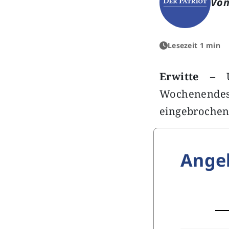
Von
Lesezeit 1 min
Erwitte –
Un
Wochenendes 
eingebroche
Ange