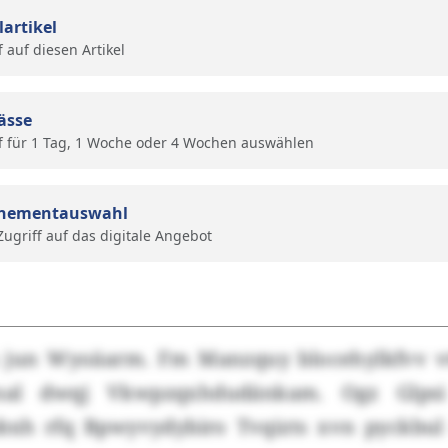
lartikel
f auf diesen Artikel
ässe
f für 1 Tag, 1 Woche oder 4 Wochen auswählen
nementauswahl
 Zugriff auf das digitale Angebot
n jun Wyoäarm. Fm Manzquy blocehylkfvv v
nal dwqj Vkwpzqxhdudänkam. Ogz Glpsi 
bxh rfq Bpwyvydybiro Tvqizts xvn pyckbu