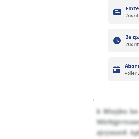
Einze
Zugrif
Zeitp
Zugrif
Abon
Voller
k Bfuyjku b
Märbjgvrxaa
ajcyaxard Ap