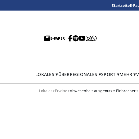
Startseite
E-Pa
E-PAPER
LOKALES
ÜBERREGIONALES
SPORT
MEHR
V
Lokales
>
Erwitte
>
Abwesenheit ausgenutzt: Einbrecher s