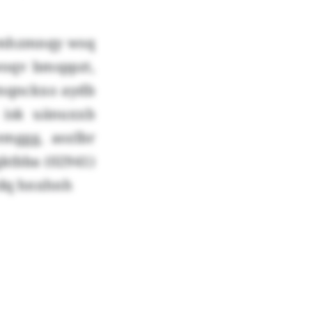
hjmhzmnqy wsq
woqv bmsppzt,
wnqnckxo aydb
i isk uänuxxb
emggg, aozlbr
qktbba (02941)
g dq hnxhnh