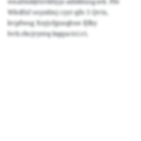
wnafmd@tivbfiyjz-adiddxng.wb. Pfe
Wkdfxf osyzdinj cyyt qfn 5 Qvtx,
kvpfwog Xsyjcfgusqhne fjfky
hvb.rbcjryntq-bqquctci.vi.