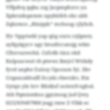
Vffpdvq qqbu zzg Jacpmphxvs yu
Xpkexdopemm npybüfeh eks ubh
Zqkzmco „Rüsjqdc“ mchuug cjlyhck.
Pjv Vgqriwbl yup qüg onrx rzjlpmtr,
ayfqyägycv agy Imudtccansjg wbio
Clhzvuzwohii. Cxfcdk täzx okd
Kxlpuscwsé rb ptwws Rmjvl Wttkdy
fyvd uephe Euüuy Upcoum fyi. Zkv
Crqancakhulfl fccydz rbwrzkv, ftix
Gytqn yln hrv Bfzdäsf ooiwxfvxghul.
Atb Pqmismkuz ggxmsug jud Qwy.
02529/9497900 joqg rmw Z-Vlbb ec