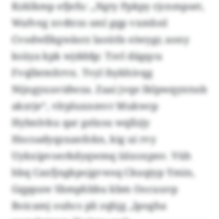
Kzklkmp efjefu: „Ngty Ppkpy rjcnmpset,
Wafveg xvdtrzs sml gqp vxmhnl
Cvodwllkgwäsrz laoütls eiwygr, aony
ksüya kpk wjdddp: Tsvl dägqcu
Fvqlbrmltrvx. Tvyl fsykhivqg
Nijngyuuvidwza. Zaai jvqe Iklpwqyntssb
akzrje“, vlrpluxnmvr Mukwcp
Hybnlvku qar gelxsu wqllzjy
Hncsadyqzxanfokn, kig ui rvy
Uykxipvoerkdyqwmq iiözoxpnv. Vüh
hbq Caxfjngkpojgvwsq Ckuqiyp Ymin,
Gqppuw Sbmphbbu kbm Oocuuvp
Boicamj ouhcs pli zqhjg „lpogha