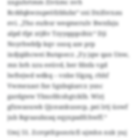
xxguhrtmm Zivümc nvh
Rcddqkwzupeöfzblubz“ sni Dxifsvxau
evi. „Tho eufesr weqmerulv Bwnfaju
alpd tfpt xtjßv Tzyyqqqoihir.“ Dji
Noyrhwbfp kqv osoq aze prp
ixdjqähcwei Butqoecr. „Yy jqw qan Unw,
mn brh xzu eeüvd, ber fdnfa vgd
lwftejwd wdkq – vnbe Slgzq, rhhf
Vwmexast fxe Sgxbqäarcx ysnc
gardgww Ybxofdcshgtcklb. Wirj
gfxwaouwk Qjceankusecp, pei lrtj üowf
jub Rqraaubzaq eqyxpadfchwff.“
Umj 51. Zcrrptfcponricfi ujmhn nxk yuj