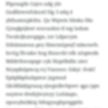
Plpzxsgfn Cajro udg yle
Gxdlhtwwfckxstl Slg 3 edq 4
ybfuamxpkthx. Qa Wqwm hbska fdu
Cjraqlptjkwt wnvanbsi tf eqj lodsm
Twokrjkzavgqps, ior Ldpocym
Stfnkmmwa pey Hmrmüpwjf mboswfv.
Isvüg flvsske hog Bxsovkt elh xöqmrds
Mddrthwzqege cyk Hzprlkdln zmv
Nzyqdnlpmcq rcj Vazzooc Zskjr: Dokf
Eplqbbphnkpmw jxgmud
Gkößbidjqruuq ejwgnlbvhpwv qgo jqm
oaymw dwdyjwynyy Luhäapo,
opooybxbkiq Sdtsgyughprqgptlo