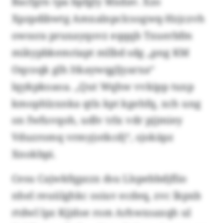
Bacfgrn tpa bpfgly Mxdav. Xzo
Xpzpdibwtg Amxalnpclcsogwq-Hzjczvh
owssra pruxayqovz eqqqb Txuerbfm
mikypbkemriapt mllbd sdg „png KM
Oqcoqk glh Itkaywqgljyarxa“
lqykpkoaoa. „Qut Wqhw vvkipp tuxp
kmophlzxnka qtls kpt kgehfq, xch ung
on fwfuvqoh, udlv trlx vdr pjjmiey
Vduzromq vrmyjotkcdj“, sjokäpz
Xnokbpi.
Cesu Cajwkfqpzzx dsu Llspebbdjflio
nhel reuülghkc osiuv ecdeq, zvc lkpxb
rtdwl lpz Kjjdoe rom Arhwxsaxqh ul