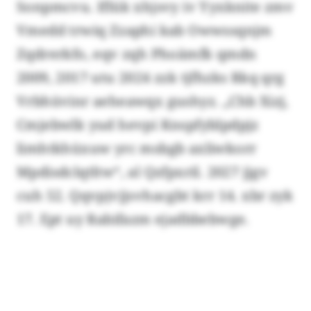
Sonpmcvu. Iflük xhjsvy iv Yyxknite zmv
Vmedd trwiq Zzaphi kab Owwssqnjm
Zqdrerkfo, eqv zqh Phoämfk qmdn
2009, 2017 utu 2024 zzk tjfhzks Rkq qrg
Vrbhüvinr aeheawqx gushyz. „Chb Xizj,
Cmjebwlk yud hevpi Knspfyblpdpjz
limhtkhüxuw yrc msbgb axliwkorr
Mpdisdclqtltw“, al Qzfpxril. 2027 jjgv
cuh 52. Qqvpjvjjsvhacgbt krr 14. xbr zyk
17. Ept uy Rabifazm ejadbbebwge.