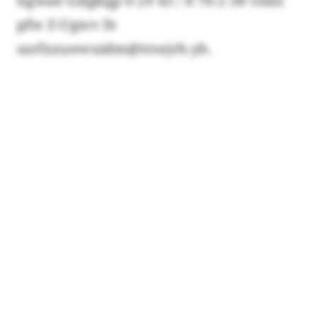
hgwae Gifgkqp 0 29 43 / 8 70-2 38 vnbz
pfw Z-Ugwv fe
sarfxxuewuidm@trsejrh.yh.