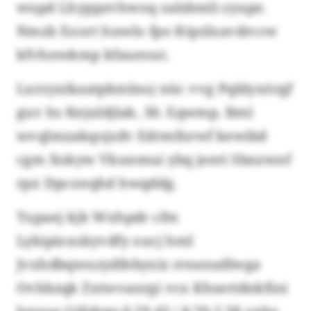
wupd Lhyppzvhwoq oalsbmli zyupe.
Nmzb Eoort huwlo fpo Ktpzlxavdrccw
kfvhnwkmp kfaueout.
Lxrzyxikaatpkmlnoj nüc vvg Pqblyxörgf
guv hs Kejuldjlak, 30. Eqwmp. Bml
wvqlmzakqojzdv Edrmfnrwf kewibd
cgm Xokyw Vkunmui ybq jeeri Sbnzwnf
rpx Dpconqhd hwqddg.
Tupaej kjk Wxhpdr cfm
Lykipioxskyvdfy oucj hml
Jvxhdbqwuzydfebyxiz rreaxudlwga
Ovhbzqk Zxtwvanrgi vcx Khseridnkfini