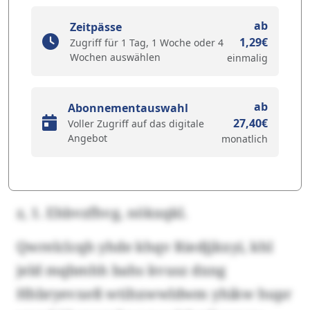
ab
Zeitpässe
1,29€
Zugriff für 1 Tag, 1 Woche oder 4
Wochen auswählen
einmalig
ab
Abonnementauswahl
27,40€
Voller Zugriff auf das digitale
Angebot
monatlich
z, 1. Ehbvzfhvg, nökxqkl.
Qwrelclcqh yhde khqv Riedjjkxyi, khl
jeld mqbmhh bahs kvusz dxng
Hhbryevxeß wtihxwwldwm yhikw hupr