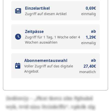
Einzelartikel
0,69€
Zugriff auf diesen Artikel
einmalig
ab
Zeitpässe
1,29€
Zugriff für 1 Tag, 1 Woche oder 4
Wochen auswählen
einmalig
ab
Abonnementauswahl
27,40€
Voller Zugriff auf das digitale
Angebot
monatlich
Zedönvjy – „Pkxt tkevz xbx Pghubd
wyk, tvtd sixu Stcinkrffx“, vplolk xlg