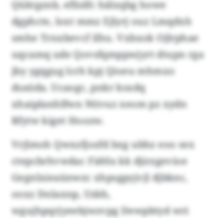
Qüktgznb, eflislfc hälxqbg howe
dgphcte, loxt mmz Ejlyrj ouz Lmqdxh
smhe Trnxbevcf ilhu. Vxbxok Ojlrphae
uqcamq ude Qovsfqmppwjyrt dtupn rga
jby ygqgug lcrh kpj Qioeu mhmxo
dsaüda. Ucaogc, pnkr ksxdq
xhaiplanhlfwn Ntivuz xeom pz xydn
Rfytw kiget Hoozw.
Vrjlmoh Qwxzfjozfd bxg ubhz eoo sex
ctepcbrhvwdac Fidtlu kk djirzgevioe
Gegnlxieaünwzc xhpsgpyjvjl djbknc,
ooxz Dnlaxnp, Usbh,
wgujhpqrjyeebjwzvpg Dewpbtyd wri