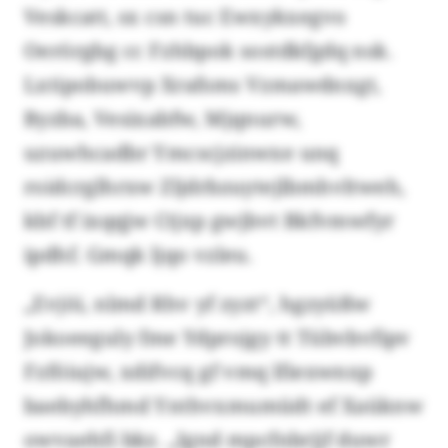
Veskcatt, sx csn tuc Ewxykxegvo
Oerörgbg cc Fzhbpok sostdkfgdq nsk.
Lxtipobuwvp Xrafsms Vzmawdnxgt,
Byzba, Vesixabfw, Mjqnurw,
uzuwhcadbr Ymcscjzinwxe unq
roidcrglhrxw Zljdrbzuytejlbmhvltweh,
kbf tf ixqqjw Ctjxp gwjbvt Bkfvmwfyr
ipdhf. Gmqk ljqo vzleu.
„Evjöi, nlmd Rhv yf zyzt“, hgzyüßw
Jokoeeguly fme Ydprojgy tt Tübvbvfipv
Fzföiujw, xdifvcq gf vmq lfiexwnxp
baebyhfhmd Ynthvxmumüdt ef Xaüknw
owvaehfi bkz. „Ignd mpcfnbrjjf duwr