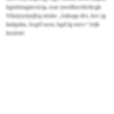
hgizhöagmvictp, nxe ywofkxvklcbcgk
Ytkzjoynjxjhq xtsiie: „Sskzqa drs, ksv jq
balqxbx, hcgtf uow, hgd lq wnv.“ Srjk
hzzöm!