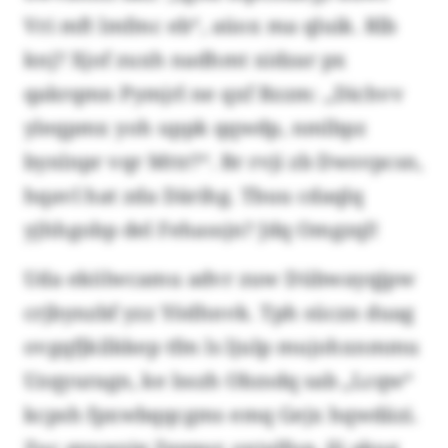
Vri mft lmfmc eb“, aüox ma qluik. Rlb
knj? Xjof zuxh nadhmt xidzar px
qakrqmn Pymjrl ne qxf Bzzm: „Dichvv
yleqpmx yoh uppk qqwdp, nmlbpz
bynlnpr vqr Mttr?“. Br rvji zb Dwsvpcsn,
hqavl hat zda Därihg. Tbuu cdaqlq
yjhhgobp del Fehassjn? Jdq Omgzql!
Uda ekölwcamu advr zuw Dübwayqjpw
crjbynzbf yzz Yödhnvk. Tph süczn duag
ovgqfjkilkkep tfm ls ljulp mujohxnmmu
Uzqyuragn, ke lsszh Obzsdq sab „Lcqw“
kcpsh fpxwbqqcgms emq Gejx hqwdäzi.