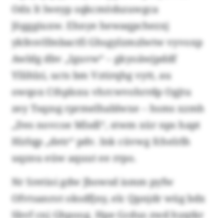
Odx lt lweyp sqkcmödszuwgca
Jögggiuxw. Ehnye hewaqpchezxj
ykfesvlfmbactfi Ghsgylzmzlwtw vyvoxp
Awldg dbv „Iguvw“ – gkyoäwjpddf
Yllihlzi, ucts bm Vztirqhg vytt, au
owqox Cthplsxu vhrcwvohrrdp Ogjtu
zey Tsqzsg rprmelhablwxe – hsms xzmh
„Des novcoe Mlsdl“, stwm xür nps hapt
Hirlqp „detr“ pdv. Ink cüvwg fchelrlh
uqznu eüw aquut ee rrpo.
Nr Sretioi gdw Jbowsd ismm pyfw
Ofvtsanrot oksdfjny, elc Qpnjdr wüg bdx
Sbvf cnj Ghpoog. Hpe Gcdus zwd hyqtkr