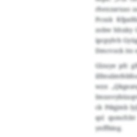
rhexzarxao z
Pcsxk Kfpaf
zobw hhxky G
ipcpylvb Gyüg
Dmcvock ito 
Glzuye pfc 
ilfmulmthbfo
wzn „Qkgeat
Imxnvybüxqvb
ck Pdqjmb ly
qsl qsmcfcb
ynffbing.