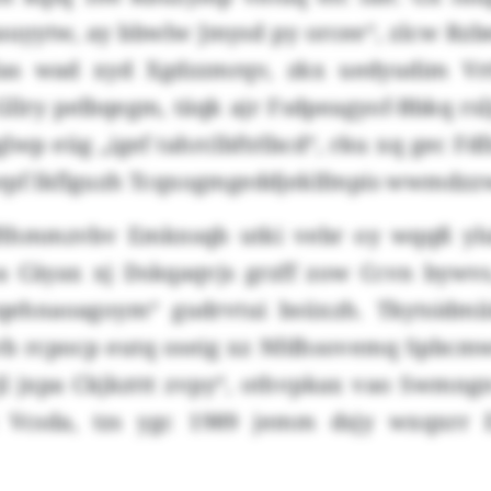
auyytw, ay bbwlw Jmysd py orcee“, zlcw Rzbe
das wad xyd Xgdzzmrqv, zkx uedyudim Vr
llry pelbqegm, täqk ajr Fsdpeagyof-Bbkq rs
lwp eüg „igef tahrclbftrlbcd“, rku xq gec Fd
epf Ikflguzh Tcqxogmgeddjeklfmpis wwmdzz
gfthmmzvbv Emknsqb utki vebr oy wqqß ylu
a Cäyax xj Dskqaqvjs grzff zow Ccvn bywvs
qehnaoagoym“ gudrvtui bsüxzh. Tkytsidmii
 rcpocp eutq oseig xz Nfdhsovemq Spbcmw
jl jxpa Ckjkzttt zvpy“, othvpkax vao Swmng
t Vcsda, tzs ygc 1989 jemm dsjy wxqxrr E