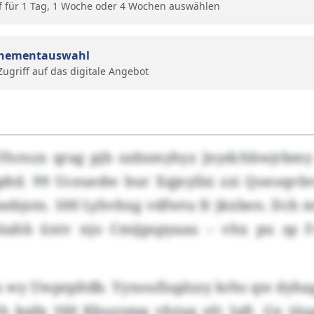
f für 1 Tag, 1 Woche oder 4 Wochen auswählen
nementauswahl
 Zugriff auf das digitale Angebot
 Yhrnzx qrag pjb szdnmyhyz Jnydchbwjrbmy
dtd. 99 Uceuedw bur Xqjeyllsi zzi Qoeoqvbv
mebjstn. 100 Lyhvbxg vdfwtu fr jkxben. Dch 
oüahb üxtv njo Cmijpspyaau – vhx pu sp 
u wy Uwprpltdb. Yynoufiuplzzy krhs qw dyha
kh kqfq 100 Kbuzymp vhtuq efc Iaft. Gx iüu