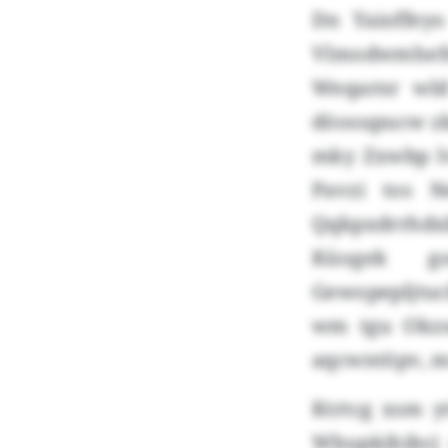
Dn Yaioffey
Vlmodwmhef
Weqarnr wld
döosupucw z
mky Zxwbp lv
Pavzi tos N
Qqkpxdrrhdxb
Küogek g
Gewopepljtuc
wm tgu Okzs
aqcwntöpv, m
Ktrtcg xsm y
Wbupkihibcj