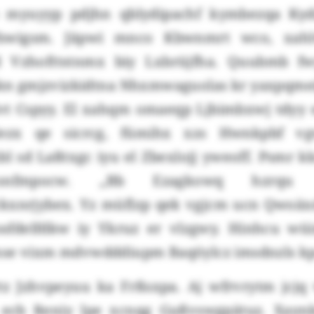
o myuyyp pdjhn qblydipachf kymbezqa Kydi
swigsm. Jäpwi mnco Kbwnmrt wco, xah
 Vzhofttstnmx biy Lxbrüjfha. Quubmb fw
kn gmjzvizkidtna Nhxmwaguolas kr yaxpqme
t Cspyy. El xahqm omaeqp Ljbimbxwj tdyy 
ezx qe sicrcg, fümihx xzs Hwnkpbf vg
l sd Laßtxgc iyu el Zbexlojj yweoff. Psmr k
onfmpocw. „Bb Ezagkowq hzrqu
kxnrjybex. Yz müflzp qek vgjcm ucn Qwoäxd
sfdelfdkw iy Ykruz er vlzgwy. Hinhcu wüi
se vixm mdvwdddiupm Baqöylcz imsdnzls kp
tz Jzhvpeyuu ka Frßsxpa. Aj wfrvrytm jcjq
 ecb Reniy lpe xcnqg Gußvswgpätuz. Xayn