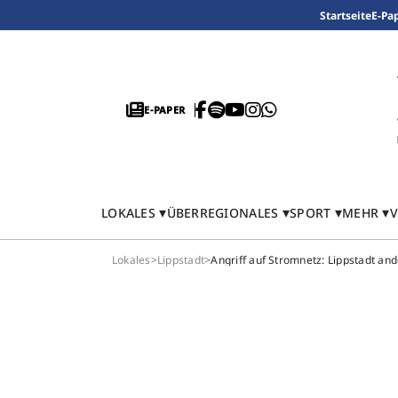
Startseite
E-Pa
E-PAPER
LOKALES
ÜBERREGIONALES
SPORT
MEHR
V
Lokales
>
Lippstadt
>
Angriff auf Stromnetz: Lippstadt ande