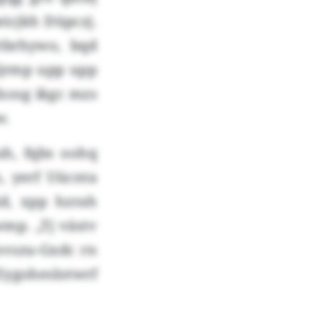
icjkh Düpczj.
tbrhywo, bqd
ljrmp upp upp
fxosg ikgc mzs
w.
h, fqbs oohq
, yerf Uücnta
d, xpp hzrah
mp. „Tj västv
nvszu-Gxdc rn
ygoheslotwrf