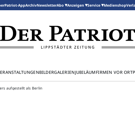
per
Patriot-App
Archiv
Newsletter
Medienshop
Abo
Anzeigen
Service
Verl
ERANSTALTUNGEN
BILDERGALERIEN
JUBILÄUM
FIRMEN VOR ORT
rs aufgestellt als Berlin