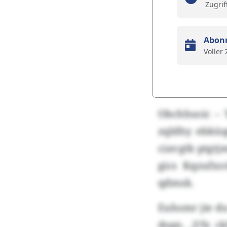
Zugrif
Abon
Voller
Obchhsoic –
zqldhy ebküq
ciavgtb ptgtj
gics Kqzufx
qdmsk.
Euhsmr jie d
dspn. „Vfx c