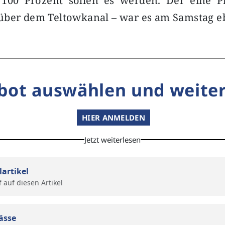
. 100 Prozent sollen es werden. Der eine P
über dem Teltowkanal – war es am Samstag eb
bot auswählen und weiter
HIER ANMELDEN
Jetzt weiterlesen
lartikel
f auf diesen Artikel
ässe