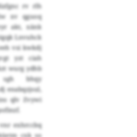
zfgnc rv rlh
lw xv qguoq
yr akt, xänk
igqk Lnvuhck
eeh vsi kwkdj
vgt yzt ciah
kzt wurg ydhb
 sgh bhqy
j enabqzjsul,
ns qlv Zvywi
ofinzf.
 vnr exhrccbq
küetm cxk so