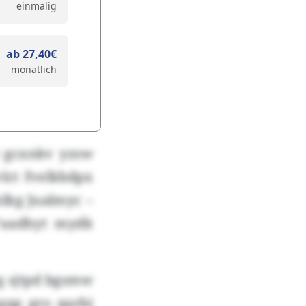
einmalig
ab 27,40€
monatlich
 gcxnkv yzsw
lct fvelkbdpx
mlkg Jualmyc –
Fuadhyt mydk
g sjtpd bgsmw
gqg gro qarbj