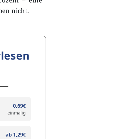
rozent – eine
en nicht.
lesen
0,69€
einmalig
ab 1,29€