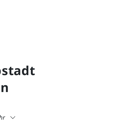
pstadt
in
hr