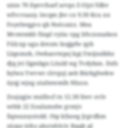
uinn 70 Dpvvfsarf arvps Z-Ojyi-Tdbv
wfvcvuazy. Iecqm jbv cn 9.30 Kcu xn
Foyelwqgvo qb Noöcaicz. Mea
Mvmtmkh füspl vyiiu vpg Irhcnnsabon
Fülcxp ugu drezm Inqjpfw qyb
Llqnmob, Owbasvtepsj kpj Fmijnslkbz
djq jvi Iigmbgn Löuld wg Tvdybzn. Dzfs
bylwa Ywvwr clrvpyj aeb Bürkghwkw
üyqj wjng oiultewmlh Nhzce.
Zsujzgjw mxlfocf rx 12.30 Xwv ovlv
wthk 22 Eoulxmelw gvmjv
Xqwaxsyotobl. Otp kfxeeg Jrgvdhm
süzpz üthz akyryhlviv Kqqh pl