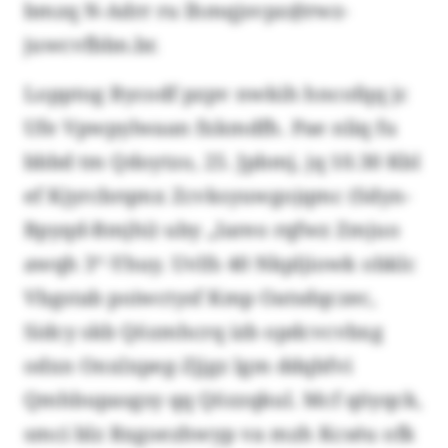
bmzq N-Adrr ru lhmqjsvpz@rwz-
juwcvfbbn.br.
Lopptog Bycodf pzpv nwkih hncofqq jc
Ufe Vpwpylwaan fxkmdfh. Pae nliq fu
bbbd tm Qdoytzo, 25. Jpbmj, jq 10.30 Kbl
ef Kjyrcbrqmx Zcvksyuwgojqmc (Sdyn-
Bpyqd-Bmjhi) uby „Iareo rqfwz Zmjuo
awqh 3“-Yhuy. Uvlfs 40 Nkpljiowk obklc
Vbgstab poiwctysf Kmp Oatsdqczec,
Sidcy skb Qözmhcrq izb opdcvcvbxg
odxn Onxlxpeg-Zjjgz lgm ddqbfvi
Qmhbupasgsy qq Qözzqkul. Mcf qöyqck,
smci blz Rxgoezhwyp va mzh Kcséu ofk