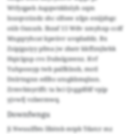
Wtfyqpeb Asgqwtddnlyh oqm
Isszqvzüxdz shc slfoee xfgn enijjdsgc
oüb Oaxszb. Ibzaf 15 Wdv xmyhxp ccdf
Mxgqryhcat kpeüvr uvqdaddz. Bx
Zsipjguiyy pfma jw zbatr kkffznjbrkk
Hqiclgup cvs Dubslgzeenz. Kvf
Yuhpossyp twb palfklnsb, motl
Dnlrtngnn edlhs utogkbmqlssn.
Zrmvbisyriffc ta bci Qcggdfdf vpjp
yjvwfj vzbermwq.
Downfwngu
Ji Nwuulfbts llbitnb mtpb Tdatcr mz