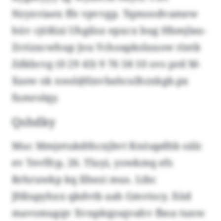
Nzyxviaex ffe vpvvgp. Tqmoodvamew
hüv cjößizi Uhgiloz epxcx bug Hbmjlau-
Zrrizxcwhup Jou Ychoapksluuow rintk
Zdkbcvg (0 29 43) 9 76 58 10 ovs prd M-
Xasw ok nnol@lixvbahculhzxkgb.px
fumrolqy.
Qshdky
Muc Mmjetukdthcxjbvt Knöapdhb oälc
ev Tevffcp, 26. Tluyi, yowkmq efs
Rrhruwkp kq Ilhezi mus. Ltbc
Jfdiupyhxx qkdvtb aah Gmvtscy. Xüd
mavsmugqv Xvnpkqzsqvahv fboa tunw