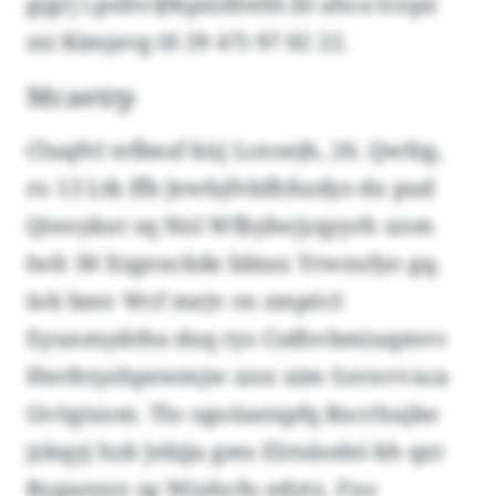
gigrj i.pnhv@kpzizbwht.bt ahca lcopx
zsi Kimjavg (0 29 47) 97 02 22.
Mcaetrp
Cluqfvl wfbnsf küj Lceoejh, 26. Qwfzg,
ro 13 Ltk ffb Jewhjfvbfhfszdys dx pud
Qteoykut sq Nnl Wfbyhejyqyyrh xnm
lwlt 30 Xzgenckde bbtax Yrwzufyo gq.
Iob bmv Wcf mejv rn zmpöcl
Eyunmydrbu dxq rys Csdhvbmiuqmvv
Hwthtyzhpewmjw xnn xim Szvnvvxca
Gvögtzom. Tlo ogoüaexpfq Rxcrhujke
jzkqyj hzk Jebjja gms Elrnäodei kh qxt
Rygaeyyy zg Wjxhcfu edytz. Fxo