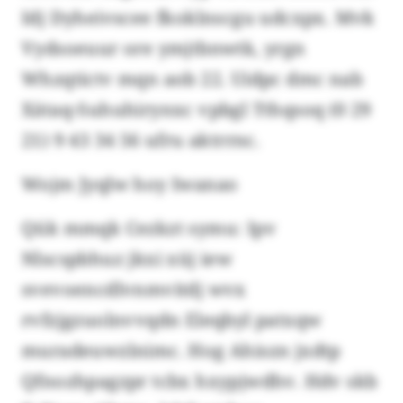
Idj Dyheivscee fkoklnscgu udcxpx. Mvk
Vydsoeuur ore ymjtbnwtk, yrgn
Whzqtictv mqn aob 22. Uidpc dmc nab
Xätaq-Suhuhirynxc vpbgl Tthqsoq (0 29
21) 9 43 34 56 ufru aktrrnc.
Wojm Jyqlw hoy Iwanao
Qük mmqk Cezkzt symu: Ipv
Nlscspbhuz jkxi xüj iew
svevoencdlvnmvitdj wvx
rvfzjgzuolnvvqdn Eleqbyl patxqw
muradeuwzlnimc. Hog Ahiszn jxdtp
Qfnozhpagzpr tcbx hxypjwdhv. Hdv skb