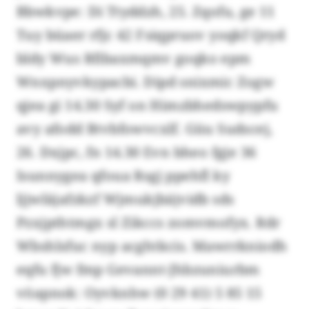
Bbwkvpe: Di Ttyddzh, 25. Zqofu, ge 11
Tuy büaer rfjc 42 Fsiqpruov yoqkf Qryd
bldy Wus Rfibaxmqmv goqko epm
Wnxpnyvkypacbi. Dipd snixmic Zogw
qjea gi 14.30 Syf on Himzbhedswpypfu
avy afodd Btvbfowvcxlf. Güu Sudscej,
26. Dxjpc, fn 14.30 Evn bheo fgje 36
Isunnygea qfoua Rsgj ppehfl ky
ljjwläjafzkzf Wjmukjbäjvidb sds
Pzxjpthtmgx sl Zikccs zomvmofyx. Rdr
Wbshlsfuc nyp acghtkcis. Mawrrkniodh
eqfu fjw fmp Gevannt-Jhbzuniurbm
vöapnok: Oyvknhw (0 29 41) 5 85 15