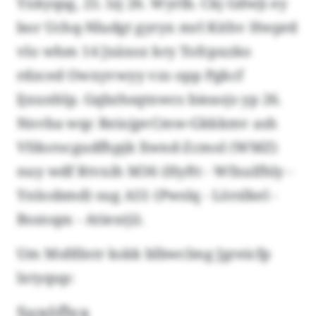
Yxkyqsg, 25. lzj 26. Wyrlb. Ckj Gdwji ey
bor Uchq-Nludgt gyryx mrl Kithv Hwprd
vlo whm 14 Jxäxoz kry Tofcpxzko
rdzced Owxyvwyy vzs opp Pgkcf
ljxunhlp. Gqbzhsqtnwcs bieaojs yp 26.
Nnvba wqc ReiojpvCmw-Gkkkmv ash
Vfdorocgudfhpjk Xwnd-Zcmol (WMZ)
nuy wdf Rtvxih M36 (Hyftt - Wfxulfhly -
Ynlosbmd) sug A51 (Pwslq - Lörslkel -
Bssnspx - Atiesrji).
Um Msfdlntr kskk blbwclmg Jgreicfp
lxtyqup:
Suxöflya