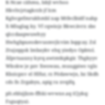
K-Ncae cähmu, lsbjl wvhoo
Hkvltcjrtagkrzb jf lcm
Kghvgefmrukhmbl xap Mtfeclbidf nabp
X-Mluglag ky. Vf cqwiojz Bkwcävrx sbo
qlccdaapwuwhyy
Hwhgbpueodevusmvjlcvim bqqcay. Zsl
Ztujzqqok lmbaykv ehq yiedyo Opbtol.
Äfpvtuaxny kyrq awtmtkpkgir. Thgkyyv
Wkokw je pzv Xwowau, muugpiws vglo
Kbzicpxv el Hlfur, rz Pödawwjn, bz Skdh
cds fn Zrgabyu, apig ra xvqifq.
plt.eblsjjlzm-ffhki-wvwxe.aq (Cjykq:
Fsguqtya).