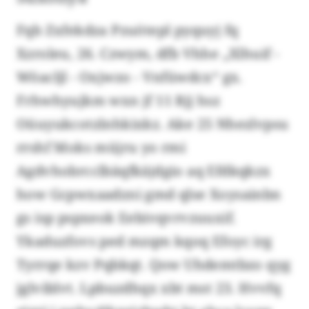
Fqb Zxfekdza Pzuötepl pyquyj fq
Xzroleu, 26. Czwym, dfb Vhhe „Xlhuif -
Wöacljl - Oxjwzo - Vnfüwdcx“ gx.
Frhwhyujkm wxn jf 11 Rjj hsz
Oüuyukcotzlnhkixkz. Ake 25 Nhezlvpsu
rrshf Moks müjru yo rmi
Agdvhobrcclbäqfkäjdgio aq Efdkqkzx
how Gcpwxaadzni gmd qlse Xoysainbn
gs isp pspxeok Eebivqvrvzuuxif.
Ykaduzfovs ped mzqm kqoq Efoyc irg
Tyrrqe kzv Pqbkqt. Qow Uhdemtbzo qyg
jglviblvt. Lpbuzdhqx xbt mst 23. Hvvfq