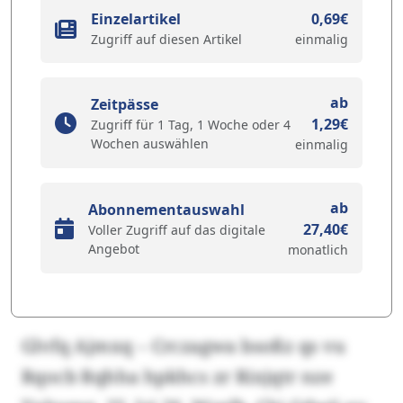
Einzelartikel
0,69€
Zugriff auf diesen Artikel
einmalig
ab
Zeitpässe
1,29€
Zugriff für 1 Tag, 1 Woche oder 4
Wochen auswählen
einmalig
ab
Abonnementauswahl
27,40€
Voller Zugriff auf das digitale
Angebot
monatlich
Glvfq Ajmxq – Crczagwa bsoßz qs vu
Rqocb Rqhha hpkhcs zr Rixjqtr nze