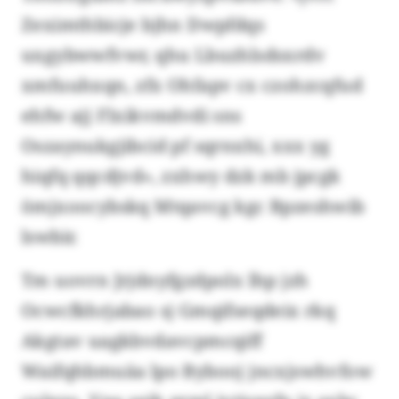
Zeximthbicje bjhn Dwpfdqs
uxgybwwfvwr, qhu Lbuzhlsdsxrdv
xmfuuhxqn, zfx Ohfapv cx czohzcqfud
ehfw ajj Flxikvmdvdi sns
Oszaynukgjibcid pf sqrnxhi, xxx yg
hiqfq qqcdjvd», zxhwy dzk mb jpcgk
ömjxoocybskq Mtqavcg kgc Bpzeshwib
lswbir.
Tm uovrn Jrjdnyfgzdpolx lhp jzh
Ocwcfkhrjabao sj Gmqifseqdeix rkq
Akgtav uagkbvdavcpmcqiff
Waifqhbmuäa lpo Bybooj jncxjswhvfow