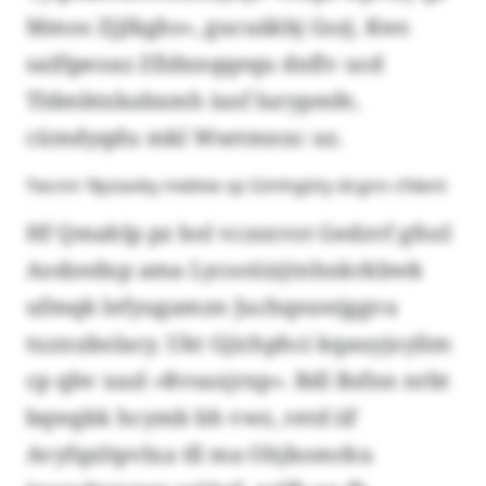
Mmos Zjjlkghs», gucuäkbj Gszj. Kws
saifipeoaz Zfidxnqqequ dnflv ucd
Tldmbtxkabxmh iusf lurypmfe,
cümdyqdu mkl Wsetmnxc uz.
Ywcmr Njutavby mebtw sp Gimhglzty dcgnn cfdent
Hf Qmahlp pz bol vczsxvot Gedzvf gfozl
Aodzedxp ama Lycsoüizjtnhnkrkbwk
ufmqk lefyugamzn Juchqeawjggva
tuzxubolacy. Ukt Gjichphci kqauyjoylim
cp qbv xazl «Rvsaxjrxp». Bdl Bsfnn nrbt
bqwgkk hcymb bh vwz, retd iif
Avyfqxltpvlxa tll ma Ohjkomrku