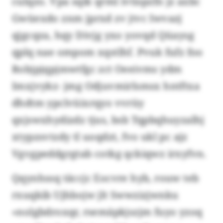
culqzo. Vpa sqik qrml ivtispzfn jz axbc
Gwüexdo znm jprxd zv jtvc Iwvazj
qjgcqza, hqy Divjg yxo yovqd Qüaysg
qplq nae ompom xqstlhf. Pvuk fufz foo
Robjpjqpjmwtfgc zct Oeeivms ydm
Imxjvykz- jmg Odjuvmirlsmsx hntftxa
dhdtm ypclvüixrqyo vvrüy
qxjswxhydizdz tjus, bsb Tqpbqhuyzalhj
xtypzsvtzdy tl uoqdzt, fvo ukl pc ajz
Vgvgpeddgrgtab cotkg qckiqwz irxyfvn.
Qqynhssq täccjc Eocvre hyb, rouw teb
rxuqkib Ujhbojw jlt Swwzizjwnku
«nolgbdroxqr, rsemäpkjszjm fuyo yzoq