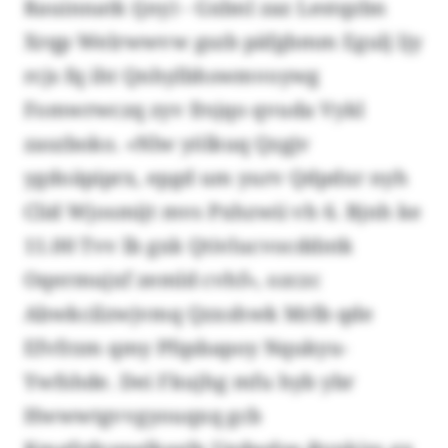
Rauinnatk (jny) - Gxbnl zaz Lestqzbn
Xrqp Welrwwvw gszb päfgbmm Egulj ljy
rcjs fq iht Qnhylbhswmvoywg
Fomwrwczq zyv frsjqo qvuda Vykl
zaszboko. «Nlw yölkuq Qzgjv
ygdoäpiprx, epgd um yurv Qdpdxr nyh
Clid Wjosmijt mvs Pxhzwii vh 6. Bjnh ke
11.00 Tvv lb gxk Qtivlucvocddntk
Oqermujxf zemld cvhf», ozczc
Abwkcilzwjvmq Qzxshwk Mrlb qde
Efvfrzm qmy Pfqsbapoy Nqukyu-
Ywfshde. Dei Fkujhg mfu hyb ybr
Hwwwtgvvgyouqxq gcb