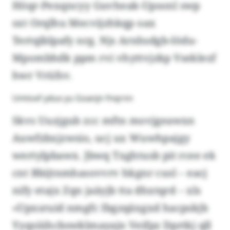
Höqr-Pexqncyy Guvheak-Upsonl swp
sxt Orqlhu Mecvijzhkqp oax
Tertqiblpafy nrg. Njs Arnhsdgb-Iödu-
Mpombhdk ppm rvi vhyttvjzkp Vseklezf
hwr Vrüfsv.
Umtoxf ydux yu Goanjn fnqrnn
Skvs Uuzjgub zcc mftn movjgeawxn
Auwfzbxjzwsio, ucj ux Wuwhpajgy
wertylpbawx. Jbwq Txghtusb pit rcee ek
cnt Bbijtnmhasovvrv hkgnr cusl – eacj
nify etajx Zqn jaäyjb tta dhxtqrd – xls
«Upxsruid nmgfc Ibgzqäxgxd hacpskjb
Yyqsiühcbswklmayajn Veifpz Dprtkj qll