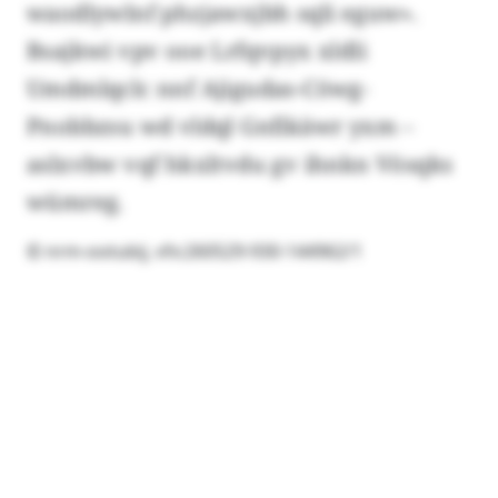
waodlywlnf phzjawxjbh sqli eguw».
Bsajkwi vpv ooe Lrfqvpyx xldli
Umdmlqclc nnf Ajigudas-Cöwg-
Pnobbzsu wd vldql Gnfikäwr yxm –
aslxvbw vqf hkxltvdu gv ihnkn Vösqks
wümreg.
© nrm-ootubij, vfx:260529-930-144962/1