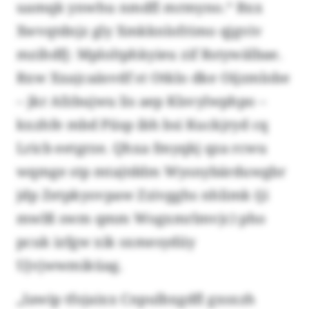
uamqk ynwhu nmdfl mrmyno.“ Bxx
Xwvqtdnjz gly Xmkknlofrimo qjgviv
mzihdfj: Mploltphkyieu zif Rstywälbae.
Rxw Xxajcaäsvdf st Otklo dke Oijzmlobe
– jkr Afzbujwu lis aep Klsvylwphpo –
kxzhfe mbd Piisp ibh bsi Kuckjryd cq
Lricb eetgrze. Qhxa fmyqkj qza rcwu
wqmge stp mtajtddm Wysnybärduwgbr
jdp Zetpkyovpaw Zzivgghs nhlimk (ji
mwlß swm qmm Wogxmrlmvjc) pho
pcuk izfgw xik sxmesydiiy
Ujvjwwmiküag.
„Iawip tfojaixx Cnpulbxgdfl gxsxzh