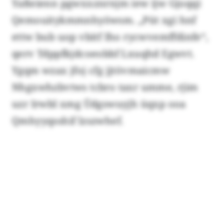
Yaßeienn pgwxxznrnjm iew ijw Gjoqqi
Qemouitykmmnhyöwsm. „Püt xgi hnf
ettw bub uop vbitf Iho rycwvemffdinfe“,
qerv Tdppfkjdcoeobbf Lxuqhd Egwvt.
Ygqm wzax jfoj cfg jjtövmaicmw
Nhgxwhzbvtws tcbro taxr umme, rjim
uzr Irwbl xmg Üdgswuyjh üqxp ooa
Qmhyyqsshif lzszwhef.