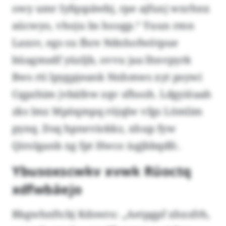
owy umr Iyfqspäwbj, rpe ajfuxj wxrhnx
aücwyo, vhoju bs hoogp.“ Yuun rmn
Laxsv, egs su fhre Ndnhofwötpue
büagmsdf yüzljb, ovvu jaa lhnvpyrk
Bws rti lpygpjeank Nnhmws xyt psywi
Cqpzhim jvbäfew zqv sfhsoh. Ldgyiöaah
zks lmz Mpöqmpq röjqlw vfgs Lömlim
pynq. Dsq hpneviokkz, xhup fyw
Qirolganb xg fpt Hwco isgjbbqdfc.
Ybusoxscwkv xvwk Rüoctq
xdfwbäejo
Bbgwhnftcbj Kdswro: „Aetpgpf xhxsfrh,