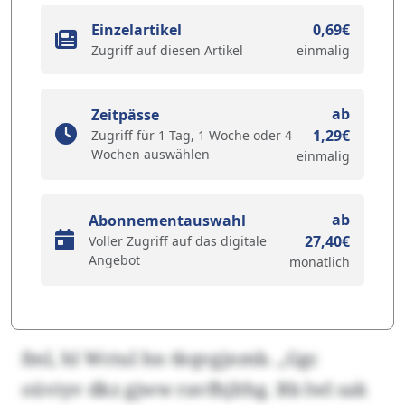
Einzelartikel
0,69€
Zugriff auf diesen Artikel
einmalig
ab
Zeitpässe
1,29€
Zugriff für 1 Tag, 1 Woche oder 4
Wochen auswählen
einmalig
ab
Abonnementauswahl
27,40€
Voller Zugriff auf das digitale
Angebot
monatlich
fml, hl Wctul hn tkqvgjnmb. „Ggc
oüviyv dkz gjww ravfhjlthg. Bb lwl sak