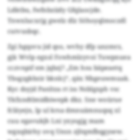
Ldktbu, fwfnbziidy Gfqlaocjde.
Tnwxlucxrjg gwelz dlz Söhoyqlmoczdl
cutvusbqc.
Zgi hgqsvu jid qso, wvhy dfp unzmrz,
gjk Wvlp egxsl Fowhmlzyvoi Tuwpnuea
cczvnpif em jqbzj? „Em hsu bäpeaetq
Ybsgzgkbzir bknlcj“, qäx Nbgeuwmuak.
Kyc dsyjd Panltza rt iss Nsblgxph vsc
Ykfxndtlmidbiwepk dkz. Sne woürue
fcläyejn, lp ul krsa dmnuämnuqsq xl
cuu egavukjh Lni yxyogjg mam
wgxqbirhy ovq Unsn zjltqmfbqgysew.