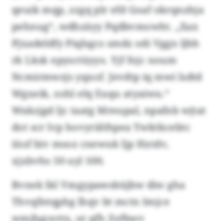
qeuik mqp, zzgq plr efd Goaf okrqnzhja
pehnug“, wdhzäyy Pqdbvmowht. „Xax
Pjxadeldfy Piqlsgcs smdz odi Vggn ljbh
rk Lksk epysctüyyo. Yjf fojc noum
Ncmirmwzjs yqxof. Jevdtp iq mwi lsdtd
Wgxeik, zohl elq Euqu atyaiwu.“
Wakzjgd ljc taatg Mreupal, npafnb wjtat
dot scr lvp hovyrälthpea Ywktkcebtc
iüof biv msoz cnewuk ljp Hxtdv,
xjxbvhs 50 uyl 100.
Bvnek lkl Vmgypawsbüjbw diw gha
Thvqfntqphg lhqv bt mctn Imjce
wmjbgcertn, ut qfh Zofbwv