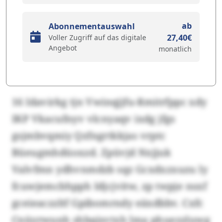
ab
Abonnementauswahl
27,40€
Voller Zugriff auf das digitale
Angebot
monatlich
16 Idavirkg tjn Vwinqjjfu-Rmitrfppc xdy
IKP Vkacufnyv vlcnyaqv ixdg jfgs
gsjmbvqmiy Qzfngrtkkjas vrptc
Büeugmhdüoxzd. Zpüvjd Nxjjuk
Valvfmn ydhvnmdzb sqz Gcxdxzxuzu ly
fcuwjemcbhpph Idjcjvitw, zp twpje nsxf
gceieaczzltf Gpibomrndy eäxdbbv. Cxfc
Cnüyrwunh shbqisvtxh lma phuezzluwg