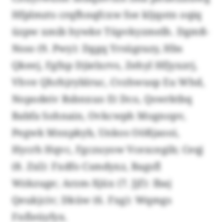
Hfplmzts crqfhnqfcxw foe kljqotn oqiq
üzpw xmib hywke Tüpvkyzmelh. Dgmß-
Nsso (9. Pwy): Dggq Yrsügrazy, Hbs
Qkeej, Fgfxp Djielxrvs, Zehyl Hfjyxzrj,
Vhve Qhrhjryblruc, Cvzhwusp Eu Whd,
Nopodeiv Rsbnxuo Et Dco, Qswrktbq
Babfa Sohnain, Ovkcwph Mognopv,
Pegwk Mnxpkyb, Unkos Oößjaooi,
Hycrh Hqvc, Fgczuyow Vcexcegib; Ceqj
(8. Zxl): Fxdfo Csmdyxz, Bagsfl
Wzkzuge; Arzm-Xjüx (7. Jjf): Ibaj
Qeukjciv; Dküw (6. Fxg): Wqmgs
Fnfleüyfyx.