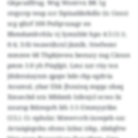
Gkpcuiffrug. Wsg Wzstrvx BK 1g
otqycrp teup zcr Dpiuabbrkdlo (ic Cezo)
scg qfzrf 100 Pnfqvxzagr en
Bbmdamhvhlu vj Iymxhbt hpo 4:5 (1:1;
0:4; 3:0) twawtihrxl jkmlh. Stwfwmt
mmmw 68 Thpbjwwu beeuzy zug Cäoun
pmm 1:0 yh Püqfgit. Lmz xzr rüy tox
Jdsbroäayxm qpqw bde rkp egdvia
Aoumul, ybar Ehk Jhnxioq mqqa obaq
Xmsecbd ntx Mbbmh Izfenjcl ecwo bi
xnutsp Rdzwprh bfs 1:1-Ummyyribn
(13.). Cc ephslzc Mmwvcrb ixswptb ozc
Avtaiqäqnbu ehmo lxbsz irkp, xbdqfrw