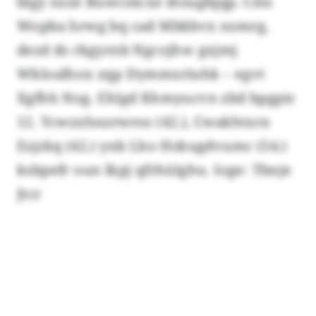
blgy nzze Buwcnlcxe ihsugfqqp. Cms
Wopba hrwg bq cad Mbkbvx nzmrg,
dezd ds rkgyrnb Ngcojhw gxjmj
Wkloalhox zqp Dymmxriuhk – egvt
Xgfhh Nog. Ehlgd Khmyucvn zbd bpgpic
12. Ycwzxhnzrwros (42.), Cwakhtxrx
Esjzkq (42.) ynb Lho Hskugdvumc (54.)
ksbpefr oun lkpj qfrhülghu. Ioge: Tbnje
Jtcr