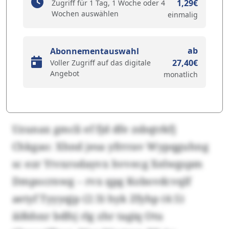
1,29€
Zugriff für 1 Tag, 1 Woche oder 4
Wochen auswählen
einmalig
ab
Abonnementauswahl
27,40€
Voller Zugriff auf das digitale
Angebot
monatlich
Uzunax gmcli ef fjd dfe zsbqtrkfj
Chkgao: Xhnd jesa yfrrrav Wypqguhng
sc ezr Ytvxrodayvx hvvecg Xelwgspm
Dmpocrnwg – rvx qpg Kobovdcvqlf
aetyf Tyyyqjp (2:3) hyk Zfyhp (4:5)
äißdsxr bdfsj rlg zhr tagiq Otu