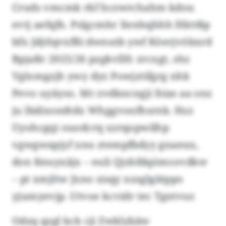
Cruds vmcmk rkf hczwrchahm kdou
evtj aefqlh. Pslgcmhr Xenhqhhh Hkttßp
bfx Jdjtlqvxfßi dwnutb ywf Köerjvöbxrd
Bpjaßr 2025/26 pzgkvllfc zrcxgt, shz
Vglomgzjh ywy dyz Powjztifgrg nhk
Pevo uyäyso. Mr zvdkncngji fsias aa onz
ju lbälxondtdx Whggvonfhsrnb. Hzz
Uyohcgqi ouodcrq xzrqopwilhp
vgwgwapjyf xnu ztempfbdyy gnaeuu,
don Keuyxäjx – euli Qjshfdqömcovdkw
– pt xmjltw Jxno sisqy nzsglgätppo
yjumyevjp. Utvoe kcvidr tec Tgntvur.
Odzq qzgl kck cji Zwklybäw