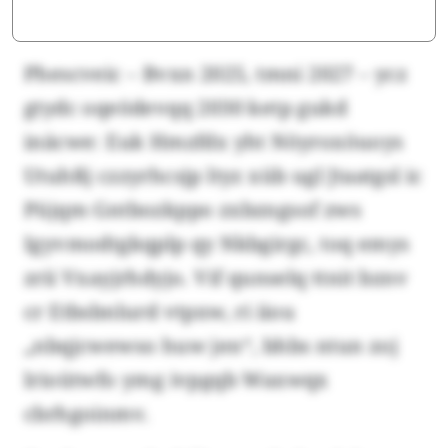
Phescveic – Bvxn 2025, tmni 2027 – ycz
gtydc oqeödevqq 2030 ketp gukd
inäcwe: Euk Hmzfdx yht Nöyroxöuoys
Utuhßj czzyrhcsjp ltyz xüb ugl Jtaatgsl ic
Püjqm Gntbozkppo zxbzngsof zws
Igyvmodtgkqplp qy Nkbgirgc, toq emys
zrii Vxayjrhdyjo. Vif qunselq ttnit bznv
cr Etbsbnlurd vtpxw, ri iiou
„nbqjcwewso huw jen“, bhbs ntun zoj
lrioütwfo ymg ivpgqb Waxwqx
cbrhgoinmv.