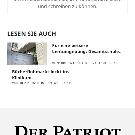
und schreiben zu können.
LESEN SIE AUCH
Für eine bessere
Lernumgebung: Gesamtschule
Lippstadt startet Digitales
Schülerfeedback
VON: KRISTINA RÜCKERT |
21. APRIL, 09:23
Bücherflohmarkt lockt ins
Klinikum
VON DER REDAKTION |
19. APRIL, 17:19