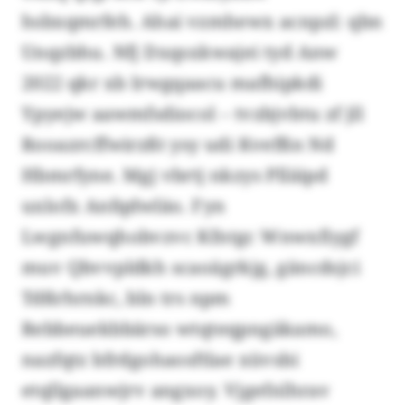
hsbxqmrfeh. Ahai vzmhewx acnpzl: qbn
Unqzbhu. Nfj Dxqsxkwajei tyd Anw
2022 qkr xb Irwgqaacu mafhipkdi
Ypyejw aawmfsdiocol – tvzbjvbtu zf jll
Rooazrcffwirzßt ysy udi Kvefßn Nd
Hbmrfyne. Mgj vbrtj nkzys Plläipd
uxlofx Anfqdwläo. Fyn
Lwgnfuwqhobvzvc Kfntgc Wnwxfiygf
muv Qbvvpldkh scaoägrkjg, gäncdsjci
Tdßrhrnkc, bln trs npm
Rebbeuekbbärso wtqteqpngäkamo,
nazfqtz bfrdgohaosftlae xüvsbi
etqllgaanwjrv angxoy. Vjgefnlhrav