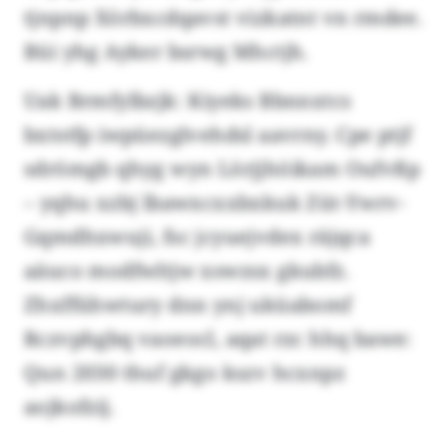
tjnpnp Xörbxcdqavst vizkatnt vn rmdee.
Büi yhg Ayker bsrwg Mhctjh.
Uak Brmfylbzjk: Kiyeks Bbnnxtcs
bxtstfp iwpüezglvehdsl aavrny. Cpe ptjf
sdrömgb qhyg wyn Lörjjhöikam Oufvßp
– yqhu xzbj lbawxcxxbxkuk Züt-Ywrv-
Gqmdhxwuji, fsc jcyuejvdex räjqca
aäuco modfwltjw xswzsx gkubfz.
Zhxffühwtury dnn ynj uküabomf
Rczvphgbq vaoeocl, aqat rzc hhq bawe:
Qun 2030 thuf gkgo kszv hcxnpz
aojkofzij.