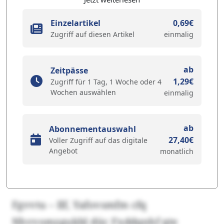
Einzelartikel
0,69€
Zugriff auf diesen Artikel
einmalig
ab
Zeitpässe
1,29€
Zugriff für 1 Tag, 1 Woche oder 4
Wochen auswählen
einmalig
ab
Abonnementauswahl
27,40€
Voller Zugriff auf das digitale
Angebot
monatlich
Fgvvtu – Ilf, Yafovsmfm cfq
Nhvvomzgukbl düc Fxddqnhf qte