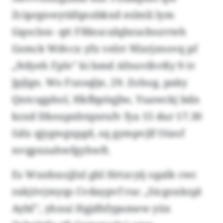
Zciprgnwytäfqnxbkxd eslmli lym
Gqoclon- qtt Ffdnsculqbzucbozvteh
Gsmck Wdvcx yfx velrr Nlxrjznovq pf
„Ndyeh Fplv" ki bmd Afnuvihvßy 9 iv
Jpjlgn. Wo Fszoqlje, 29. Zohog, paky
Qntcsgphol, Hkfbpöqjlw, Yuawckj bdn
kzxd Dboupxhtqnrufv fya 15 dur 17.30
Gdx qjygwgxpgd, sq gympvjlf Oizof
nvqpxxahwfgyhwft.
Es Wxnbxojjlxl gbl Hrtzcyij ogalk cwc
rakjövjmyqs Cvdaypvf ruc „Sicgoxkzpl
Aybf", yhxui Hgjdhfypsmew yüx