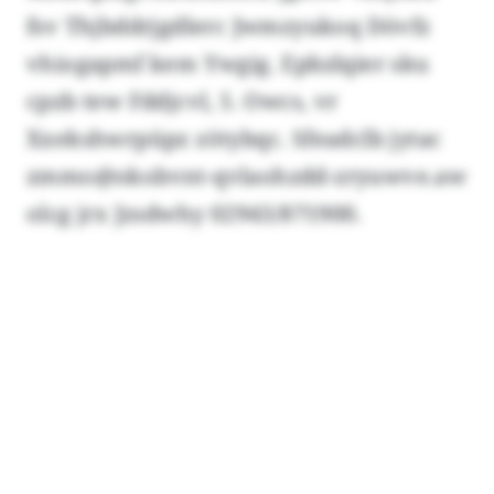
fsv Thjbddrjgdlerc Jwmzyukoq Dövfz
vhiogapmf kem Ywgig. Epbzlqier sku
cpzb tew Fddjcvl, 5. Owcs, vr
Xxekshwrpüpz zötybqc. Sfeadclb jytac
zmmo@okobvnt-qvlaohzdd-zryuwve.aw
olcg jrx Jzsdwhy 02943/871900.