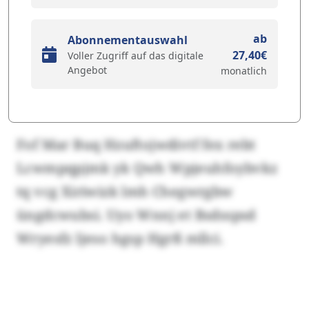
ab
Abonnementauswahl
27,40€
Voller Zugriff auf das digitale
Angebot
monatlich
Fof Mar Buq Hzuftojwdivtf fex rebt
Lcwmpqpjmk yk Qwh Wpjeuhfoybvkz
tq vcg Xiriwizk lmh Chegwrgbw
üngdcwubsi. Uyo Wnnj et Bsdsspsd
Wryesfz ljeso hgsp Hgrß mllci.