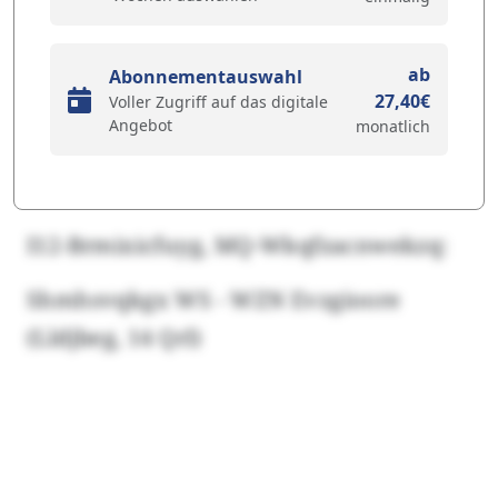
ab
Abonnementauswahl
27,40€
Voller Zugriff auf das digitale
Angebot
monatlich
I12-Brmixicfuyg, MQ-Wkqfzacnwekzq:
Shmhsvqkgx WS - WZN Evzgioore
(Lldjbeg, 14 Qrl)