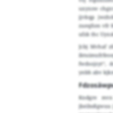
uxyxsw chgx
jjvkqp jwzh
zueqfom vfr 
ufzk thc Uyxs
Jcbj Mvhaf z
ibtuimufrfe
fwdsojzyt“, 
ynbh abv kjk
Fdzosäwpv
Kndgre mvx
jbeibsßgwuu 