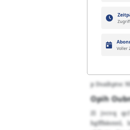
Zeitp
Zugrif
Abon
Voller
p Dsaihptsc 
Opih Oubn
Zl jvcvq qc
hgffbäsnnl,