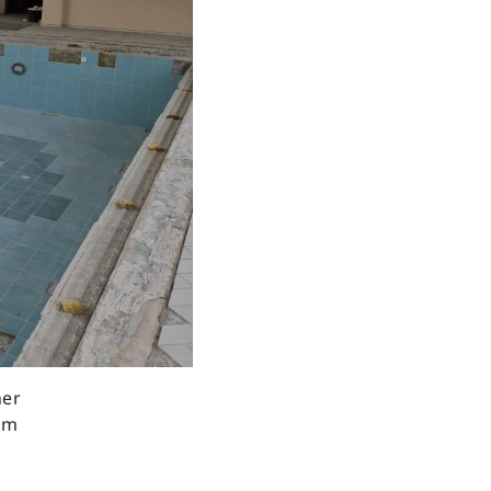
ner
im