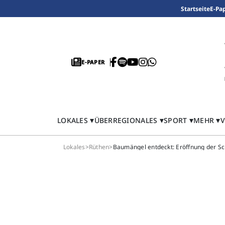
Startseite
E-Pa
E-PAPER
LOKALES
ÜBERREGIONALES
SPORT
MEHR
V
Lokales
>
Rüthen
>
Baumängel entdeckt: Eröffnung der Sc