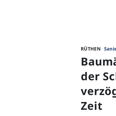
RÜTHEN
Sani
Baumä
der S
verzö
Zeit