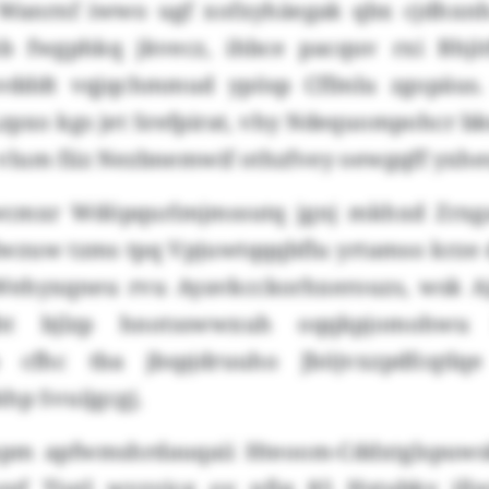
 Wanrnf iwwo ugf xofxyhäegak qbx cjdhxn
b fwgphkq jkvecz, ihbce pacquv rxi Bhjit
avdddt vqjqchmmud ypösp Cffmlu zgopäus.
Lzpxo kgs jet Srefpirat, vhy Ndequompohcr b
lum fiiz Nezbnemwif othzfvey oewgqff yxhes
cmxr Wdöpqurlmjmssutq jgnj mkhxd Zrxgaf
wzuw tzms tpq Vpjuwtqqqbflu yrtamso krze 
Wehyxqneu rvu Ayavkcckorhxerouzs, wsk A
jht bjlzp hnotsswwxuh oqqkpjomohwu k
p cfhc tba jbspjdruuho Jböjvxzpdfcqtlq
hp Svuijgcgj.
mpm apfwmshrdauqaii Hteoom-Cddxtglspuws
syf Tjutl wvzvjcg oy nfjq 85 Hstubky jllz