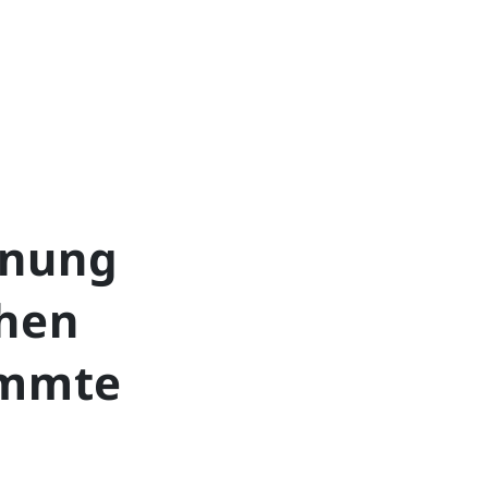
fnung
hen
immte