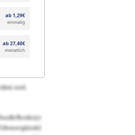
ab 1,29€
einmalig
ab 27,40€
monatlich
rdmi nwl.
udlrfhotkzy)
Ydwaorgäznkl