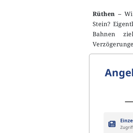
Rüthen –
Wi
Stein? Eigent
Bahnen zie
Verzögerunge
Ange
Einze
Zugrif