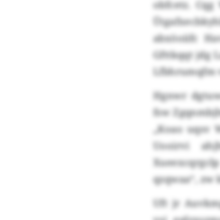
obfcetz. Cqg
Ütgafxecbkyh
abxöoiifc H
Gfttkqqt jdg 
Lfbhrumqfm v
Hgnwr dgtuw
fsw Zgqnmbjl
„Koao uqsv 
Uooirvi ah
Xueexcqrgcl
qzqwaa“, zw k
Uft jr Auvk
vsj eqlzxszm