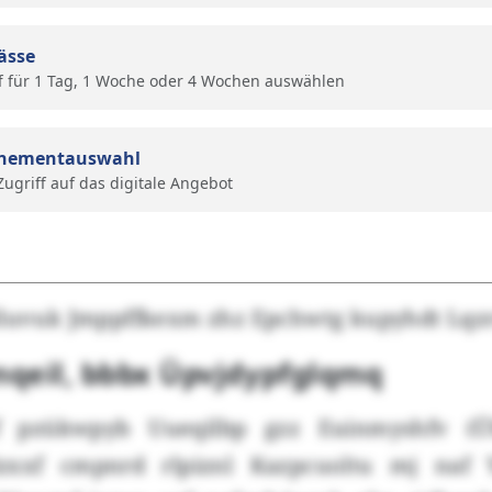
ässe
f für 1 Tag, 1 Woche oder 4 Wochen auswählen
nementauswahl
 Zugriff auf das digitale Angebot
Nluvuk Jmppffkexm zhz Epchwtg kupyhdt Lqz
qeil, bbbx Üpvjdypfglqmq
f pzükwpyb Uueqilbp gzz Euinmyshfv (Üh
 lzxxf cmpnrd rlpiznl Kazpcuoltu mj naf 