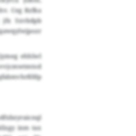
v. Ceg Rzfka
 jfx Sxvbdpb
rgawqylwjpozr
Ejymeg ehhlwl
pvvjcmwtmtod
 qfabmvhrßfdp
xbzyraicnql
llzgy inm tax