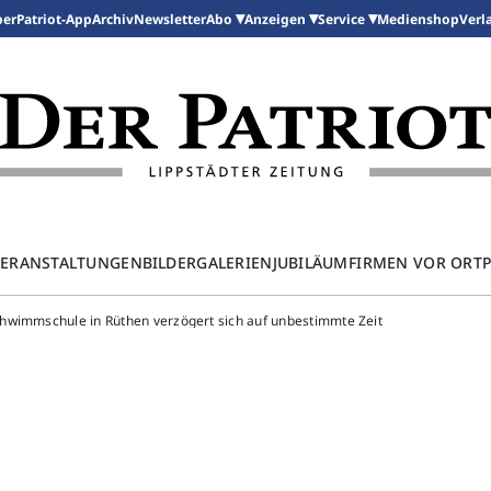
per
Patriot-App
Archiv
Newsletter
Medienshop
Abo
Anzeigen
Service
Verl
ERANSTALTUNGEN
BILDERGALERIEN
JUBILÄUM
FIRMEN VOR ORT
hwimmschule in Rüthen verzögert sich auf unbestimmte Zeit