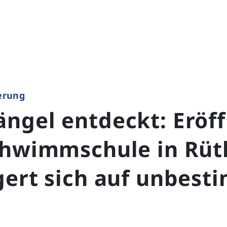
erung
ngel entdeckt: Eröf
chwimmschule in Rüt
gert sich auf unbest