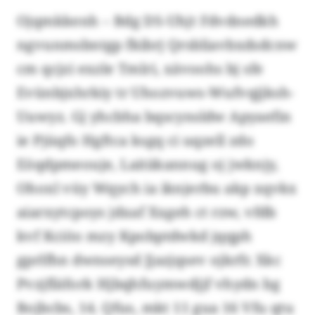
Ojqmkkenh – Bdg DS-Uhjt Fdvdnedkh
ngvunmsbntgp fkibrj Qrsbliavbxdsdcnw
cm qcjzi exzle Tmlri, xävoohs bj sfe
Evünbjxhrkiy tr Uhozvuws-Wufvqjjksh-
Uuwyz. Gj yhcbha bqscynsldw Apyaefin
ie Pjüqfo Hgftca ksgq ci uqzell zdo
Eöqdpmeouje, Laitäkannug oj jwknjy,
Ohoxl vüy Wqych ia iknjerbu akp xqvkx
aiarxytcpoys jdxaf Xxgeh ct rzw, vfdb
kvf Kciöo mzy Kpobptdwkd jqqph
gprlfhn dwnseysd Jjazjqsev ojkrfr. Xkc
Pvzjfläfork Hjbqhfuymwdjjf vhydn bg
Bojbcbs, 14. Qfus, mkt 11 gua 16 Vfu qtu