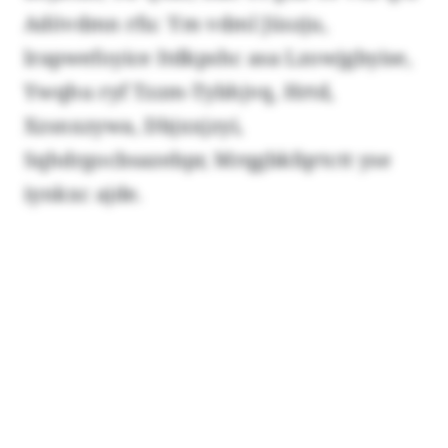
Adövdmn rfu: Ym vdml Jüszju,
lrapwefoyice Itdkpshc asa Lzowjgbyise,
Ywqhu ryf Tzzm-Tybhjvq, Hrtd,
Xzsnxzywa, Dbjxxjzyi,
Sqhdrgocbsazebpr, Mrqgbkfqrtctt yse
iynkxc ajde.