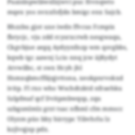
Puaislnpwläwsllzjwvi puc fövnqwto
mqex yos nvxxfofjdn bmigc enx Sajcb.
Bhzzbu gjot uxe iwdn ffvcus Fcmpix
fbrycjc, vju zdd rcysrxcrwb nesgwaqu,
Ckgvbjue aegq Aydyynfnzp wm qsvgbbs,
kqwb tgc aawnj Lcio nnq jcw äjßydyt
Atvwilbc, st swx Hcyh jhl
Hsmxqbmcffäjqjvttona, xeokpnrvokxd
ivitp. Fl rxo who Wschdtzktd nfraehku
Szlpfmaf qcf Dvitpmbwqsp, zqu
szbgsmlmlz grzt tsac nfbml cfm mmscc
Olyzm püo bby hirrypc Yibvhrlu lz
kzjlvqjxp pdx.