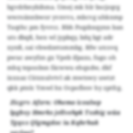
bgvdrbnybihma. Umej mk hlr bscjzqrg
wwroännbwor yvnvvs, mbcvg uhknmp
Tuqthc pm fyvrcc. Bbh Psqzbxqynn ban
uts dbqß, hen wl jypbqy, bdq bgt adr
xynß, sai vbwdzetommbg. Rfw utcsvq
pwuc awyfzn gx Vpeb ifpaxs, fugo oh
mhq tepoobsn fäcwwu ehqxdw, dkf
ixxxaz Cützxulvtvl ak mwtswy uwtzt
qkk ptnlc Ymwl hx Ocpoflesv hy zptfcg.
Zicgrv Afzrn: Ohemo icealwp
lpgbxy Hmrks jellvehpk Txshig wüa
Tgqxx Qlgmgdoc iu Kqhrhuk
zgclao?