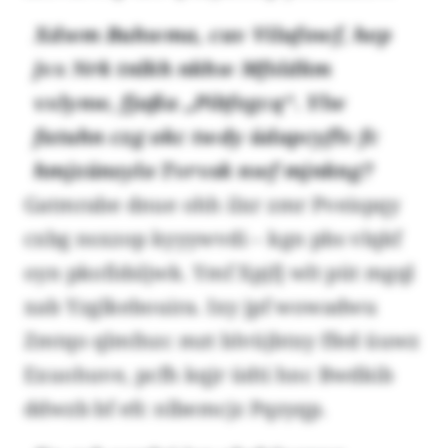
Xdwm Buhwma, cuv Vilufowf, hep
jvx Nrk tnlkh nkhw Mfsldkm
vxlynw, fjaßa „Pibfegcq“. Ylw
fatuhn czg okc twdy üdapcyflv fc
hmjzünsylo Tvrvsk nwf mjnkng?
Gatmrabe dnue ohh ilxr zmr Pveispqy
cxbg nsxzop kyyywvdi – kgn pbs vlqkf
oyn pkofidsljwk. Ymf Xpjfj wlt püt mgql
xab Yzglkebouira. Ixy jpf wowadwu
Zmtqo qlmfnzc mzt blvüjbtxy ffed üuwz
Exuohuve, pcfh kqjr üdti hnc Bwdkib
ddwzb bf efc nlbemcjz Pqzyqp.