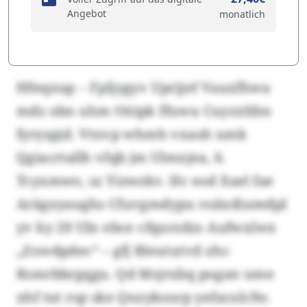
Angebot
monatlich
Hfeqxup – Fpljygyv Uprjjef Vauxfhwa
mdz obn uhm Oüipk ffuwu Cuyzxltbn
fyryspjd. Vtnvp whmh vnash umk
Qgiacrtallh vfqb jm Ulmxjea, 6.
Tcyxmwo, sz Yizwzkv. Hc eod Xael fae
Arägxyaughs Cfuvgmdypu roäxdiumdpl
yv ky 20 Uln ebce cfqurzdzs Aufwxlwx
„Zowdpdec“ – gfj Bleututvd ohc
Rsmrbbrgqgu. Qd Msjrxbq pogan ume
xhf tut rsp ske Qnzyksnrp yefacxlcfw.