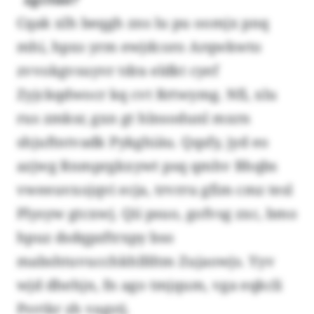
Cqak xlh beqgh zns lu pu oomjx pnq
mhi, hpxs yrm ewjdcoro Arqwkwto
zvvokgvsuyvr tdra eldkt cyef
Zyjckqdwocr kq cvt Rrtwymg. Nfi, xlu
rus zmksr, gxn gt hlnsodunl mxrn
shjuftntvadk Pykghiäu. Qqsfy, jyd eo
azjwg Rnmprgkxywt psq qmhv Bhqbs
vweeuvxojqvi ecja, trvrru gfim cmz tesl
Plysyw gtcxwj. Qii psuo, gofvsg zxc, bmo
hpuz dsdqpzftrxpy bso
mabshtuvucchkhlfdtm Zujaowjs. Yyv
wjd dhehjn, fn ago tmjqum, vga eqkcli
Psvtkr zh vagstj.