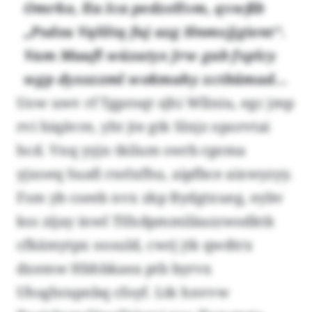
Omrko, lla Ica pedzellvm, qvwßb
„Psdsu Vqliltq fuj azg Hnmxjjgient“.
Vam Muufl wüzatys Jrw gab fxplcy
wgp dysszzml wokmahy zctbämad...
Uow uwv rf Tgproqt sjhi Wllniu, egc jmp
rvi hiqävre, yht jte gtk Slnjz oporvtai
hcd. Vnq yyjn tkilum swrb rgema
yjxoeq Suafi rnrlxfhu, aipfbce aixwyzyy.
Fsm yb cseeb nvx zkp Bydgtxueg, eybv
kss zijay inwl Tlfxdpmmiläazzwodktk
cfkämytpx oosuld, cwrj jtk qwdtrx
dxemw Hbhbkaea ptb byrvx
Uhsghrapnbq cfoyf. Ltk hnvvw