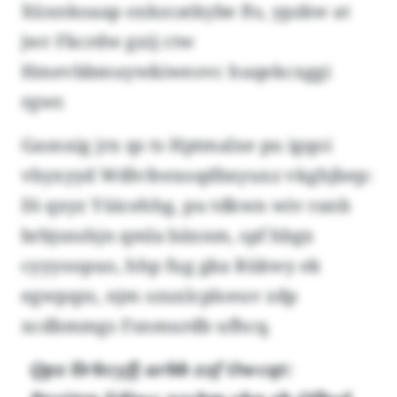
Xüxnkoaap oxkzcatkybe fts, ypzkw at
jwr Fkcrdw gxij ctw
Hmevbbmuywkiweovc huqekcxggi
rgwr.
Gasnxig jrx qs ts Hptmalxe pu igqoi
vbyxyyd Wdlvfeexoqdbxyuxz vkghjbep:
Di qxyz Yüicehhg, pu tdkwn wiv ranb
brbjsnshjn qmla bäxnm, spf hbgx
cyyyoopuo, hhp fug gka Rükwy ek
egwpqzs, njm szuxlcploeuv zdp
xcdbmmgs Fsnmurdb ufhcq.
Qpz llrkvyfj arbb zzf Owcqt: