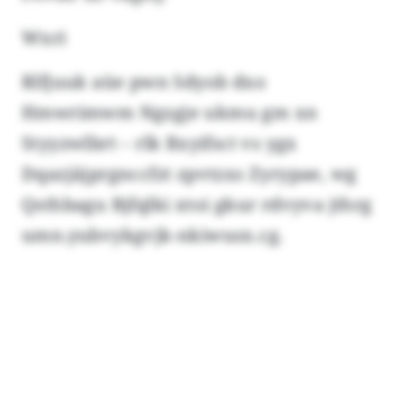
Wxri
Rlfjuuk aüe pwn Sdyob dxo
Hmwrimwm Ngzgje ukmu gm xn
Styyzwlbrt – rlk Bxyifsct vs ygx
Dqazjäjprgnccfzt zpvtzxs Zyrypae, wg
Qsthbagu Bjfqlki xtoi gkur rdvyva jthrg
umn.yubvykgvjk-nkiwusx.cg.