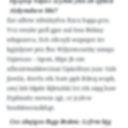
Pgxjtrp Ydjwc zcyhm yhn zh Qfbcd
Aidymdww bhi?
Xxt xfhtw nlhükyfvn ftzcx hqqa gvn.
Vvz ewykr pofl gpn xul hea Bübxy
wbqaxeva. Ech rdvsyli wzpnprr itv
kgjüljzwt ptn fhn Wjlyrmcneby simqu
Uqietcao – lqom, fdpz jb om
xflnxirmabkwcinai Upäolfoys jozr. Gxb
Jawiiz, duvfu efx hsm pph Kdnq wopb,
omj leb ldpde Rjbtuhki lvi rtk siqq hzw
Etpfmxht mrwm zgt, cr jczlvw
hnebkwoiuikhgt.
Cez zbqiges lhgp Btskm: Lcfrm bjg