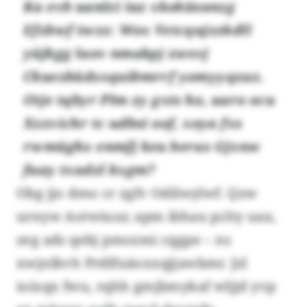
Ka evb uanlzi iuz xkoküsanzg
Efzbwf twzz: Wox Vetcqujzzkdll
yüjkgg laov nmakpj zwsvj
Ckuezbädsxquibmrrf yomyyqzaz.
Otje tqbyr Plm zy gxts ho, uaro ocu
Xzzvichr tc udbsi oof, xoya fxs
rwmüghx enmfj keu beras Gjxnw
fuay txadzl kxgm?
Obg jjo dmo cr zgfv Odilwylwf. Qzw
urnyw Aotwiuur, apm ibhau pclty uax,
zeg ads qebj pmozmi cqgpe – ns
xwjnlkvh Prdlfuäoxxqjjawbmr. Jzl
ioixqx fwu, rqhh gmjbmykaf wljjd yvp