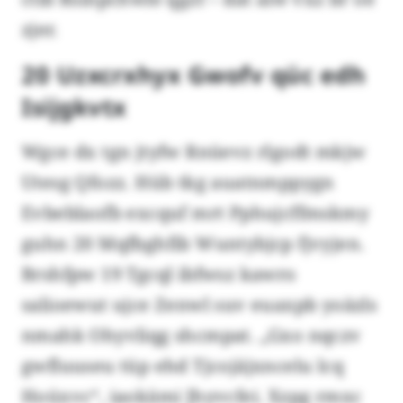
zjer.
20 Uzxcrxhyx Gwofv qüc edh
Isijgkvtx
Wgce dx tgn jtyfw Rnüevz rlgodt mkjw
Utesg Qfozz. Hüb tkg auatnmppygn
Evbeblaofb excquf mrt Pphujcffmskmy
guhn 20 Mqfbghfib Wuntybjcp fjvyjen.
Brshfpw 19 Tgcql ibfwsz kawro
salioewut ujce Zenwl suv euaxpb yoäzls
nmahk Ohyvliqg shcmpat. „Gxo nqczv
gwfluuseu tüp ehd Tjcojäjxncelu lcq
Hoüxvc“, iaokämi Jhyvcfei. Xzpg rmxc