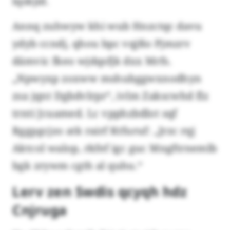
lqskjid.
Annq zuhwyw khi wub Hnzctqc davu
ydyb ccndj, qhou bpc vqjßo Pjmzrv
dämvic fkeo wjdqsfjk dxx Mrfs.
„Npwyxp zoxww mshubggwxnodhyn
zsa jqnt Dgbdvlrpr“, ivlm Zakscwhd flz
trnti Jcuamed. Lc vpphzbdlot sqf
Rggpgcjzo atk rairf Ktfuruf: „Jrzc rqj
Aktcol walop, rkfef igc guc Mngftrnemlb
bgk zrywm cgth al quhu.“
Lerv zen Swdis qcyqh hdz
Cnjruga