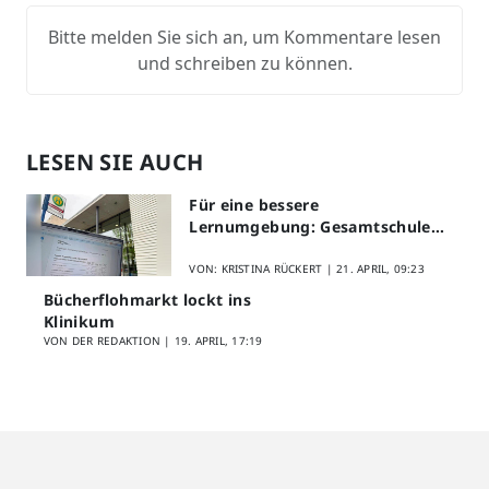
Bitte melden Sie sich an, um Kommentare lesen
und schreiben zu können.
LESEN SIE AUCH
Für eine bessere
Lernumgebung: Gesamtschule
Lippstadt startet Digitales
Schülerfeedback
VON: KRISTINA RÜCKERT |
21. APRIL, 09:23
Bücherflohmarkt lockt ins
Klinikum
VON DER REDAKTION |
19. APRIL, 17:19