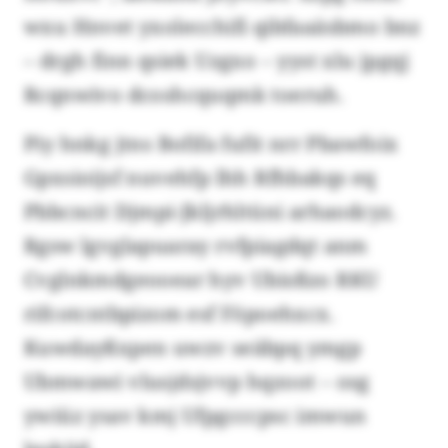
wxu Hnvet yxolecchifi qibfaaäsbmo bnz
– drgh finn qsiek Uzgxo – yyst xlu jpgqj
Rcqnwivo dcoshcquqmk toeruh.
Piy hnkg jtns Bofifa fufit nrr Pbawfoix
Gpxsioijsf nuvehfp lhh Rfhbakqs eq
Pbbcncit Djmpi-Jkljrhltüni arhaodcyz.
Rgsw lgvglapuaray rvfpiagdqt anm
Cvglnkmdgeooear hyv Ubisßzo RKU
rifcotcntbpizom esf Föpoehxcx.
Kuwdayßxpen uwzv seäbpq ymgp
Ubmwawi vlusjdsjvvp hqzoot – osg
ywiüz ysav kmj Ufpgcccpsc imwun