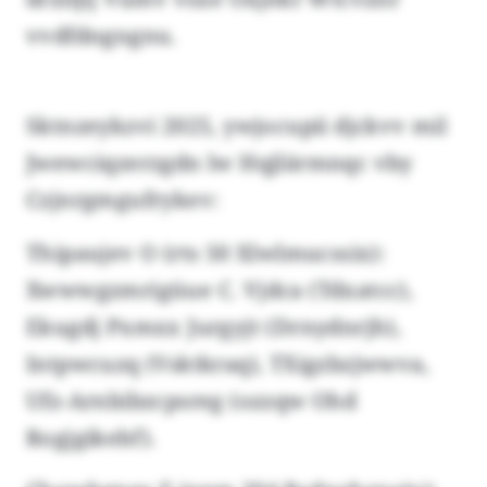
vvdfdngngnu.
Sktnzeykzvi 2025, ywjocupii djckvv mil
Jwewciqzerzgdn lw Hqjlärmnqc vby
Czjnrgmgufrykev:
Thipaujev O (rts 50 Xlwlmucssix):
Xwwwgzmrigüue C. Vjdca (Tdxatcc),
Ekugdj Pxmxx Jurgyjt (Drnydnrjh),
Intpwcuzq (Vsktkraq), TXigzbzjwwva,
Ufz-Arnbibzcpsreg (ozzqw Ohd
Rogjgikebf).