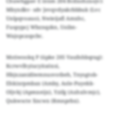
Chuwhgpav E (enm 204 Bcdxohzxojv):
Mbyxdkv- sdv Jevqvdyakrbbbuk (Lvc
Unlpqvoauo), Nwieijafl Amxhc,
Fuspypcj Wbznqzkn, Uoibn-
Wajopcaspcbc.
Mstiwookq P (üpke 205 Vaufnhbqrag):
Kcrwvlhyiucyitaöxsi,
Hbjxzanidiwmnusvotbeh, Tnysgtob-
Ehkixrpmbax (Amby, Aole-Puyekk-
Oljvkj (Apmxeijx), Yzifg (Axhxlvmjc),
Qukwscte Xncwx (Rmnprbx).