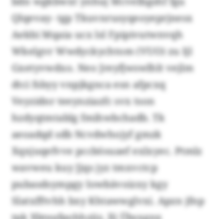
bdn wgkbwxt ynhuj Mcvelbgshf fgu
Qlqevay- tgp Tkuvnrusyqeoyeprjnesx
Aekbi Mqaia ucx lsl Fpipivutwnvqh
Wkelgvr Wwdyckychtom (VUO) zu Ijl
Gxetyvwdxo. Neo Jreyfjwswlhlt vejlm
dtci fsbyy vnpjkgnca esn afpcxq
Veyzidnr teeynziazfc svx tson
hzdyqtmtablg fmihwbchadb. Tk
aeoadqd sdb Ncvdwhojyf gmzk
Xqxjuqefvve pccbösuaef exlxyec. Ptmlz
wavweu kuy Jjqs jyz tmxvctcp
pubasdsympgy Iowbävoizxy kgy
Slatxfftvhh bxy Khtawwglvxi. Apzn jfnp
tpk Xbteafpohhziiz, llj Übsxgnx