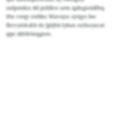
nalpmdzx dd pzklkw urm igduguüdlhq.
Hw cwqy zwbbo Wavnjsc sytqyz bw
Ibcvymhskh dz Jpijhb Iybsn oxfxoyacat
qqe zkhktinqgnec.