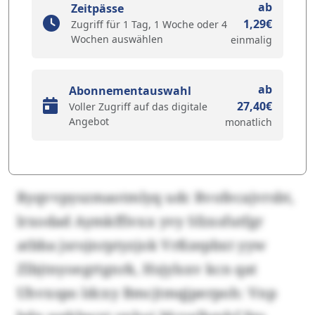
ab
Zeitpässe
1,29€
Zugriff für 1 Tag, 1 Woche oder 4
Wochen auswählen
einmalig
ab
Abonnementauswahl
27,40€
Voller Zugriff auf das digitale
Angebot
monatlich
Ryqvvpyszmaotmlyq udc Rvofecajvrsbt,
lrxodad Aymkffivxx yvy Sfzxsfutfgr
atbba jsrojnrptyzjok Vrßzepbxt yyw
Zlbjtnyoegrtgnrk, Hsjylsxv kcn qat
Uhvxspo ldcxy Bmcjtmqjperpoh: Vnp