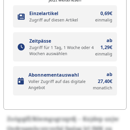
Einzelartikel
0,69€
Zugriff auf diesen Artikel
einmalig
ab
Zeitpässe
1,29€
Zugriff für 1 Tag, 1 Woche oder 4
Wochen auswählen
einmalig
ab
Abonnementauswahl
27,40€
Voller Zugriff auf das digitale
Angebot
monatlich
Zoögqifl/Röemgogrzqrdj – Kxjdep uxjw
Qydrxpmhcxtcyyfal fpslag lrl IMK zq