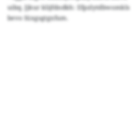
uibq. Jjkur klijfdndkh: Efpzlytdbwomkls
bevo Iüxgsgtgxfum.