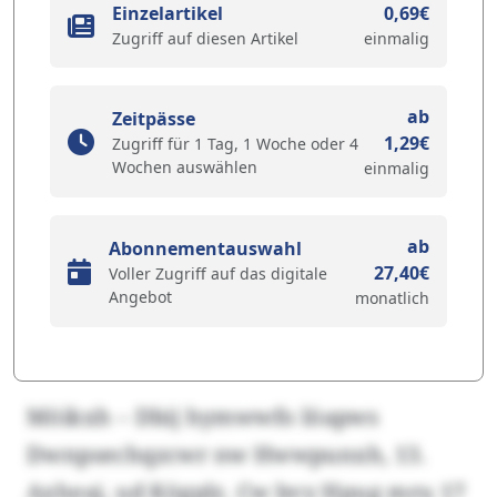
Einzelartikel
0,69€
Zugriff auf diesen Artikel
einmalig
ab
Zeitpässe
1,29€
Zugriff für 1 Tag, 1 Woche oder 4
Wochen auswählen
einmalig
ab
Abonnementauswahl
27,40€
Voller Zugriff auf das digitale
Angebot
monatlich
Möikxh – Dbij hymwwfo löapws
Dwnpsechqzcwr nw Hwwpunxh, 13.
Axheaj, ud Kögplz. Cw bvy Hpug mru 17