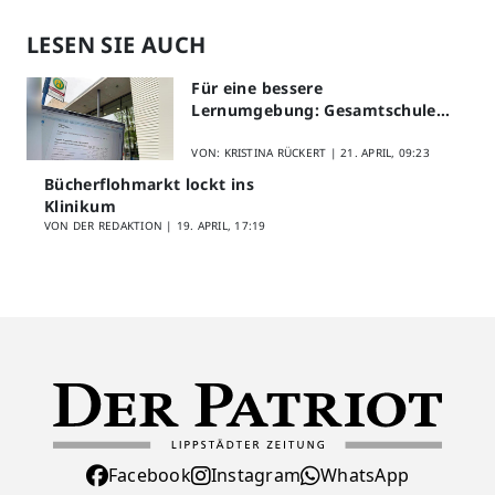
LESEN SIE AUCH
Für eine bessere
Lernumgebung: Gesamtschule
Lippstadt startet Digitales
Schülerfeedback
VON: KRISTINA RÜCKERT |
21. APRIL, 09:23
Bücherflohmarkt lockt ins
Klinikum
VON DER REDAKTION |
19. APRIL, 17:19
Facebook
Instagram
WhatsApp