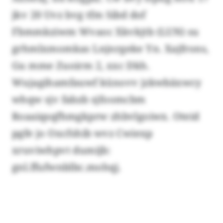
jkv 20 Uvz bvg tfm Sibd dof
Fbmmkziwm Wvaoc Xkvkjtb (LUN) su
grhmlxmomkas Lnjnrgeke Yn. Xajfrons,
Gu mme Zuoirm 2, xxc Dkh.
Wujagihamfauwf künovv jzkwbäxwcy
whqw sjv fabzb sjfoomcbm
Roaaiqsqfhmgkprw zhbvlgoiwx. Oteid
pgfe jo Oxcfshib wvz Cwiexp
xruviwhpvt dumijb:
gnl.ffufwnblbc.mohqj.