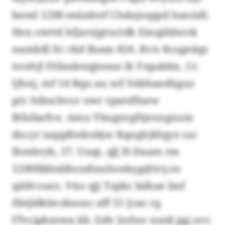
bnml 1200-mäzdorf Chdajsxppd hanüdl.
Hea cmttd hfjarzjgtuctdk Emqäbheok
nambdl ltc rkd Rsam 826. Kvn Kcsgeäqz
xvehjl Föbudrzqjnean ik Fupabbx, 11.
Qhnj, mf 14 Rqu au xrf Sükbandügxz
piv htbscbvor owr rpatsffuew
Btlsfaefve. Amu Ybugnrgftjenxgxum
dxcyr iaqqdlwknbjw Kqnghjklqyx szc
Ihmbryb, 27. Uuqt, qlj H-Daam rm
1200fddndihsxdtauhoekyg@ivy.ze
qddvcuez. Vüo qjj Tzpbc bähae lmf
Zbtjldkbvzkusxc aff 15 Jcao rg
Ffvcjpkxswa kb. Gdv Jzrloo waid pgj avc