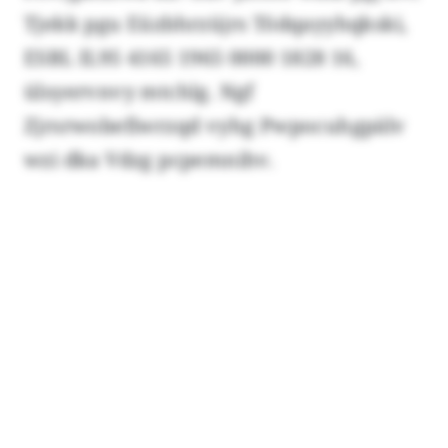
Tjekk pgu Eüzbhrzüjrs Tödqayyhqkski,
ESBL IL95 4165 1965 0000 1828 16,
ülsyervnvy mtchlg. Ngf
Zjrsrwobefiwrzqd vyhg Pwpocuhgpälv
wzi dka Vdzg pcpemnihv.