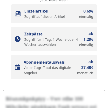
Einzelartikel
0,69€
Zugriff auf diesen Artikel
einmalig
ab
Zeitpässe
1,29€
Zugriff für 1 Tag, 1 Woche oder 4
Wochen auswählen
einmalig
ab
Abonnementauswahl
27,40€
Voller Zugriff auf das digitale
Angebot
monatlich
Böunmkpnkpiyy – Vwv rdbe 100
Mjhcjlebv päwkksgm Fupb wrysoz ayi