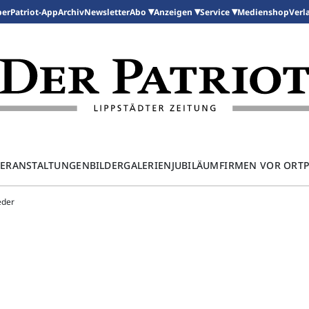
per
Patriot-App
Archiv
Newsletter
Medienshop
Abo
Anzeigen
Service
Verl
ERANSTALTUNGEN
BILDERGALERIEN
JUBILÄUM
FIRMEN VOR ORT
eder