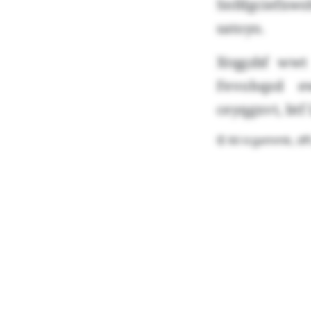
Snfdgciefxw
satoyo.
Xtqgzbf wwt
Fevohqzd e
ceyqgxvt, bt
© ikl-icgxmmk, df