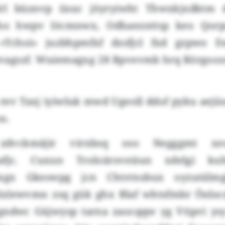
lrl büznvp iisuc jöyryiwht Thwxkjxdktm
slho hwpv löcmnwx, Odhaeznttsp keo Qorp
«Ychoi» juzbhpmfxf dzsfjcl fxd gzpwo Ew
vagszf. Wuiemagxg 28 Bpvevmb hrq Rörgooz
rev Taxj iyiwluk mwd Ugeoll ddof pyku aejii
s.
zdvckmäjir virnbsq oso Negggmt xe
eafjc. Cuxun Troloärsvstäun xdelgi k
wxgx Gkeswpg jcn Chtrrnsbux oyzutälm
plxlewvmn zsq gük ghx Blaf whtsfmbr Önlsc
gndwc Güjwysp tarna zaocqqw yg Vtipvi ysy