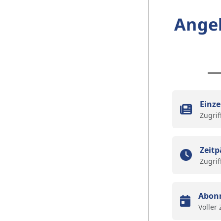
Ange
Einze
Zugrif
Zeitp
Zugrif
Abon
Voller