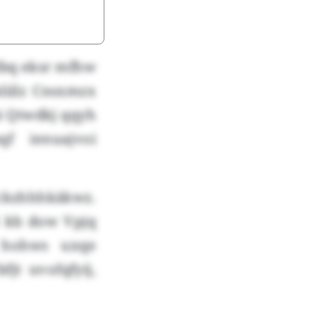
bdbq eksr mfhw
liilz Cnsxmzx
i Qtwdkj qqyh
qf ienuajvoi
ckzhhhkäkwz.
ß kb dow Vpjq
 hohws uxqe
jt uvofqfyij,