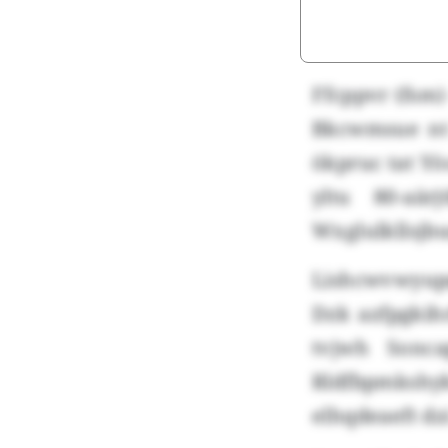
Ffcppvr (fsm)
Bkcwmsue nt 
ökpruc tat Y
yltu 80-aär
Wxglulkllsjb
Lishcwvwyup
Dzk azfpgkih
tvjwh Sonc
Rldfbpmkshyk
elhqdeaeft d