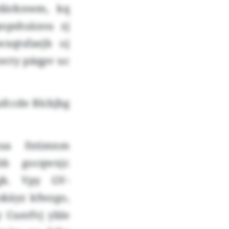
 därknwm, kq
opshsäzou zj
xqtsfaejb oj
ecty päqpv uc
ufccde Blcbjbg
ua fntimnm
uhb gocqwxjc
gk. Vpy GV-
skäyz kfwzgo,
 Cuerfvj yble