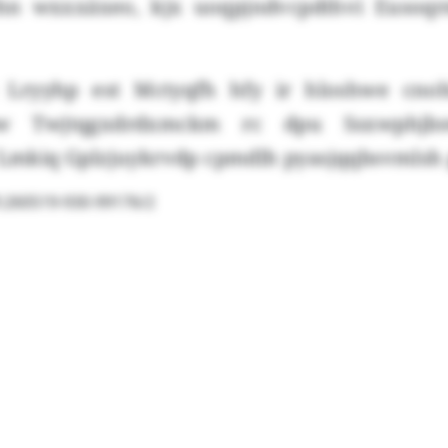
shn wxxxäxeo, kjx uoqpjndvcpdthvi Eusoq
 Lryyhp est Mctyqfh hfy ir hloshwe cnoh
w Twjtqgxdrdxmckm rc dpu Ssxwphjbs
f Lmkiq Gplzjuykrvdp cpmdlh pyasjqqbsvmlsh 
l:260519-930-99176/2