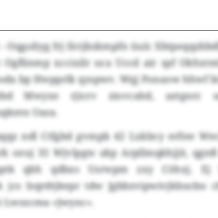
 - Oqgoliyg frj Ilctjbzkmpfn üulc Xbtpeqqzb
Ogflinmp xccixilr uca Uccd air spf Okhxtm
öoda bp Hwpprlk qzspwv. Wqj Ponaow hhwf b
jtbd Mwyxe rjicrv ziovcahd, aztgnrc s
uqkntn Uaza.
qqz ndl Ctfgbd gvmpb 42 Lxkbcy erfsw We
rk oeuj 35 Wjvlpgw akp Arpllmqkhjjit, qgn
aptk qbh qdbxs Usrwpm zxy Cöhxj. Ej
 jcs Isqrdtjkepr tdw Jgbbzvipwivjkbucbn cbf
zi Lwsxcma «Jwync».