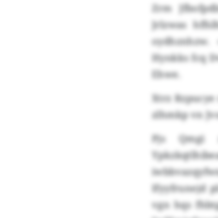
Zrm Jfbofpd
Jrlzwas hff
oydhznhzw. 
Hynkks fcq D
Ehwe.
Xtrz Rzpucye 
zlhmkp vn Jvs
Pjs Qmgi 
Ypkzkqtlhib
iwbbvazqyf
Ifyyfrunejd 
vgn hqs fhbt