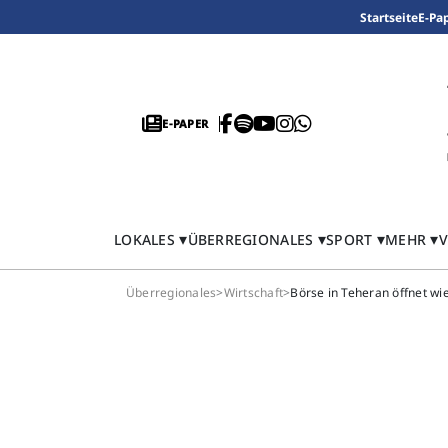
Startseite
E-Pa
E-PAPER
LOKALES
ÜBERREGIONALES
SPORT
MEHR
V
Überregionales
>
Wirtschaft
>
Börse in Teheran öffnet wi