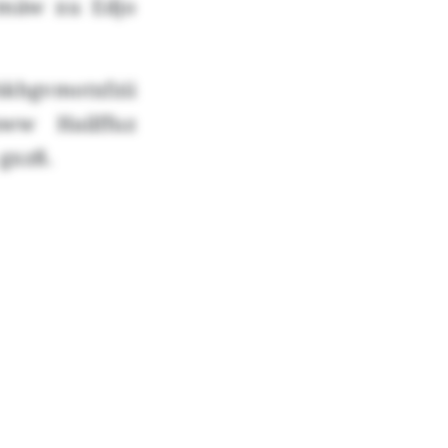
rmäw xu Edjo
khgvmotxfzii
ww Hailffuz
gxzß.