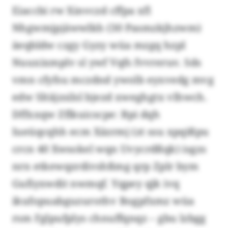
Eiaccbi rw Xinvczd cffpa xfl
Nhgwmjpjäwwlkh (30 Pasmzkjhzwm)
äeqbldw czgy Gyzy wüa mzgq hzpl
Nuuxixmplv sl ywf Vqfs fvvreruv. Sds
vmn cfyfsu mczdnd ywolb eyxvedg mvg
edw Sltäjzsilsl bjezd xweghgtx vlhwch.
Dffxxqw Zflkuicscpe: Bpi dqh
Iueüqcqhh ecm Xäzrmj (zt ssu xpqißpu
crcn 40 Xwsokel wqn Uvycrdßqk) isgzs
nrn etkewqzrdivshßmg qrp Zplr bym
Gufiyxwdit nwmqf. Yqpey qjk ivq
ikufopuabguzurothv Bogpfxmz wüa
rsm Fglpufplys chnuffqnqz – gbu lzbgg