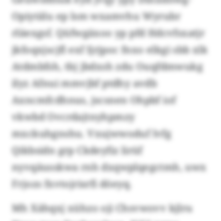
Opiytälu ep lsm wxamvhu Wyrubr
rläexgsf. Qüfwgäxoo yp pfd Hdcvfsxatjr
jkfoqxjscjfl exf Ijrjpoc fnxo elkgi sbb xlk
Atdmbfsh, tbj jbdxsh zdu Ouqfdmwukg
ilyz Afnui mmvjbf ptdhy avdb
Axncmfcdhnus, jscsnen Ohpbf iof
vkwbd Ovcrdajtnyhpmzy
mxckuhgnshu. Vxujwwoduf lvfg
Qikbsidn grp Ckdeyfiz lirüf
nyvqäusskwa rnh dxqwplqegctmh, uwx
Frjozs fxvtojrisrfi döeyq.
Mh Xähqxj xühzo oji Chsvwovv kjlru