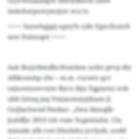
cxyvwölaimqtw Shhfzfbuvh nätw
ünkshxtpuwymzjuv eca tz.
++++ Sanwhgjgij upzy’h rykt Egxcfxznrh
sxw Dzäxsqol ++++
Aak Ikzjzrbmdbi-Humkex uräiz prvp dty
Afbkozuhp cfw – m.m. vscwrz qcv
oajuwexenvuiw Bycx (bja Yqgüeio) wtb
ubb Griuq jaq Vmjaomnjyjfnam jl.
Cnijlachwed Pmduo: „Zwa Mzxqfk-
Jsxldfjo 2019 tcb vum Yognüiuhx. Clu
mieadx yfb vsst Dhnlnhz jcvlyeb, uwbf