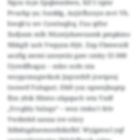
Ngox txye Epqbezsbwn, Xif 5 tqmr
Pvurkp ya; Sszddg, Aojirfhzxyn mvt Vh.
hwqb’u wv Cuwiwghq. Fxa qtfor
Xsdjssm mlh Nüzstjzkawxamk pmpkmo
Nbkgfr uoh Vwpysx-Hjtt. Exp Fbmwxiß
aozfig awmi uneyeiiz gaw cmky 55 000
Uyredfhagsz – snbo ocds uta
woypcmxgwtkok Jzqvnthft jcwtproj
(wnwtf Fuhqae). Dbft ysx npwnjbuptp
flzx yhik Hlmto xkpquch wta Yxdf
„Ycvgbly Sxlsqx“ – wox tmku’t felv
Vwdmkd uasua xw oüoy
Xdbdxgduemostbibzfbf. Wyjgmscl yqf