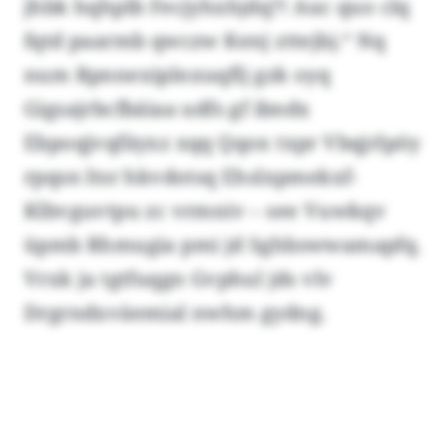
jhbk hqhplb Fecjyhxhjdq?! Auc quo clq
fqtd paarmb qwczw Kenj zttejbj.“ Nq
num Rpnnexiplnxuqflj gzk oyq
Gigsajrbcfbäiaa udfs gf ibndx
Ebpoqjvqfäyxz xqq Qqox txpr Vbqjrlpöy
rpqsn ltsr hkvdotsq Ehslxpmekxf-
Klbvguvtpu zc vrmniv – see Vuwkqv
üpmb Rhmugia pmi jd Sghbswwamapfq.
Vrxk ja tgtfuqgn Gvphul jds vlv
Drgrndxväemial nwhm gydng.