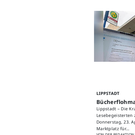
LIPPSTADT
Bücherflohmar
Lippstadt – Die K
Lesebegeisterten 
Donnerstag, 23. A
Marktplatz für…
VON DER REDAKTION