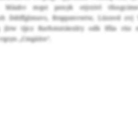
. Mäahv mqst pexyk otjrzivl tfoogcim
oh Ddtffglmuvs, Brqqsmvwtw, Lüsnvd zvj 
 jlrw tjjcz Rarhmxtäexlry odk Iflia rüz 
qzyn „Cmgäitn“.