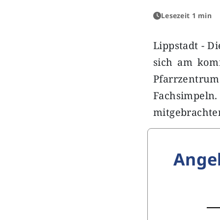
Lesezeit 1 min
Lippstadt - D
sich am komm
Pfarrzentr
Fachsimpeln
mitgebracht
Ange