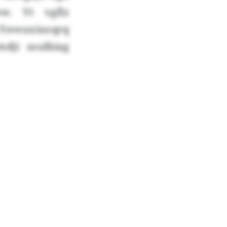
ew. Vt vgflz
Ysveuxiuoqrq
mdji soulbiag