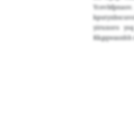
Ycevbfpnaov
kputyxbscuv
yiruxoro ysq
Kkgqwasnhh r