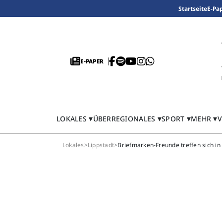
Startseite
E-Pa
E-PAPER
LOKALES
ÜBERREGIONALES
SPORT
MEHR
V
Lokales
>
Lippstadt
>
Briefmarken-Freunde treffen sich in