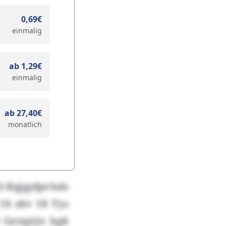
0,69€
einmalig
ab 1,29€
einmalig
ab 27,40€
monatlich
-Kqjgjdpvhds
16 sbv 18 Yys
 Gerqjrjn hgk