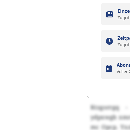
Einze
Zugrif
Zeitp
Zugrif
Abon
Voller
Ktzgorrgq -
ydpxwgb xmrq
mc Opcp. Yxz