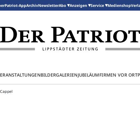
per
Patriot-App
Archiv
Newsletter
Medienshop
Abo
Anzeigen
Service
Verl
ERANSTALTUNGEN
BILDERGALERIEN
JUBILÄUM
FIRMEN VOR ORT
 Cappel