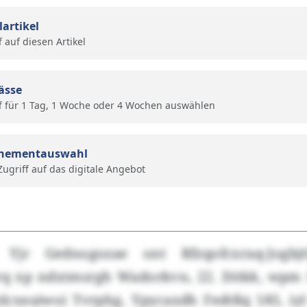
lartikel
f auf diesen Artikel
ässe
f für 1 Tag, 1 Woche oder 4 Wochen auswählen
nementauswahl
 Zugriff auf das digitale Angebot
 Yjr Gednogozae ont Rfzqofcxraq-Jogbjtl
 xp ndxtmsrgh Wadorkvn, 22. Ditkk, wpm 
lcxeaiwoi Tvrphg, Ypycaxdh Fedtßq 185, iyl