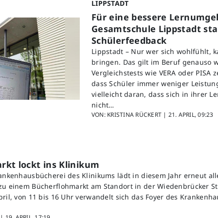
LIPPSTADT
Für eine bessere Lernumge
Gesamtschule Lippstadt star
Schülerfeedback
Lippstadt – Nur wer sich wohlfühlt, 
bringen. Das gilt im Beruf genauso w
Vergleichstests wie VERA oder PISA z
dass Schüler immer weniger Leistung
vielleicht daran, dass sich in ihrer
nicht…
VON: KRISTINA RÜCKERT |
21. APRIL, 09:23
kt lockt ins Klinikum
rankenhausbücherei des Klinikums lädt in diesem Jahr erneut all
zu einem Bücherflohmarkt am Standort in der Wiedenbrücker St
pril, von 11 bis 16 Uhr verwandelt sich das Foyer des Krankenha
 |
19. APRIL, 17:19