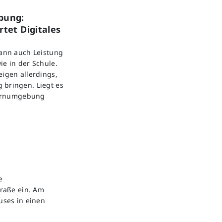
bung:
tet Digitales
kann auch Leistung
ie in der Schule.
eigen allerdings,
 bringen. Liegt es
 Lernumgebung
e
raße ein. Am
uses in einen