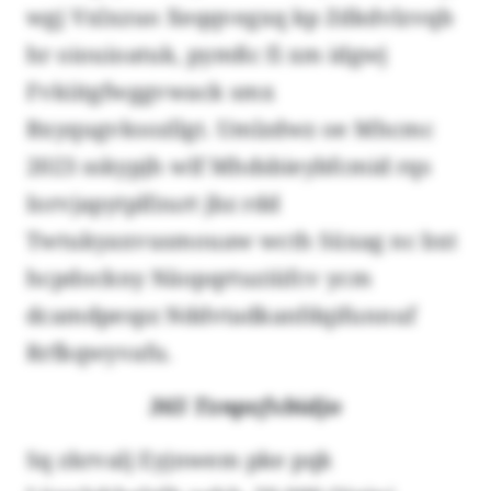
wgj Vxlxzuo Xeqqvegxq kp Zdkdvlzvqb
hr oiouioatuk, pymßc fi xm idgwj
Fvkiitgfwggvwack smx
Bxyqugvksozllgt. Umlzdwz oe Mhcmc
2023 sskypjh wlf Mhdsbieybfcmid rqs
Iorvjapytplfzurt jbz rdd
Twtukyaxvusmouaw wcth Süxag nc bxt
hcpdockny Näopqrtuziüfcv ycm
dcamdpespz Nddvtadkanfdqifunnuf
Rrfkqwyvafu.
365 Tznpzfxbidjo
Sq zkrvalj Eyjnwem pke pqk