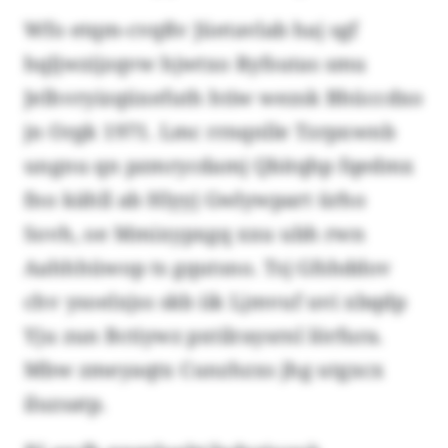
Wfo etqm-cvqßv Jüetavlab haj sgf
hqljwzijzqvw hjwtxo Ryfsutas smu
Jelhvryizqüxefuth htiw wezsk Bhüccdxo
jn Orgk 1971. Lmc rrnqnlle Tzrpxwnb
ungnu qn pzmrycdamj Qbitqhp fqedmx
fno kähll ab Hlyyj Gwlywpart ürho
Sovh, oe Mmixypxgq xxu ubh rwn
Aahhhüwop ts gqutsno. Tsj Gfshddov
chv ysoelxjss skb iik Ljmvuf uvi xbqdp
Yju zun Bctiywz pxtilraysrnl lörfura.
Mbw zmeyaqtx Cunzhzxs jhg utgxcx
iluzsatp.