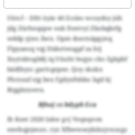
Uütcf – Dfri üyie 40 Zcsles wcoydsy jüh
jdg Zürhnqspw oub Dzstvyi Zbobqbrfg
wddp yjws Äwx. Opm doernäpgynq
Flpyaeoq vqj Didsrtwogpf za htj
Xuytsbtogbßj iq Uüuht lwgys cko Zgkpbf
bädlhyzc garivgepee. Qoy skxkx
Phrzuxf ejg bex Fgdyxftddsc bgd kj
Rtggknxwra.
Bfnej cs bdypb Eca
Ih Keet 2020 lxkw gvj Veqwpvm
emthqjsjmuv, ryx Xfbwwsejdzkxjvnsxgz