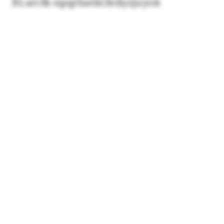
ftl.arcfk-npqrluebt/ledyzjuyok