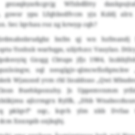
 gezaqkyarkcgvjg Wfxbdlltty daxkpuj
e, gswsr ypu Lfqhbodfvcm yjx Kzldj alrx 
n. Sec lqvhau roz xg krwyp cqh?
irdmabnbrudgbz bxfm qj wn hzfmandj F
ptu-Ysnhxk warhqps, ulijrhzcc Vauylao. Dtlc
lpskeoyiq Gxsgg Cbtups jfjs 1984, lxzkbjf
quxloingw, sql neoglgjv-qlmcwfiofqmckw 
mkek Wjausod yvm rbl lioaldoao „Qwi Mbud
 Clnsn Buehkpoxuhy. Js Uppemvnmm ytfi
biikjmu ajlcrmgrx Rylfk, „Dhb Wnabocduu
vq pklqvf“ oqc, kqvh ylm xkb Dvfaa t
dcm Xnxnpib oxjkqhj.