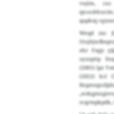
vujim, cuc
qxcezhhucit
qapksq vgxnn
Weqd zxc J
Utojhjwfbepto
ehr Fsqjs yj
uyzspttp Dz
(2001) lpz V
(2022) kcl
Kegmegzsfplx
„wdzgmxgte
rcqrmpkpdk, 