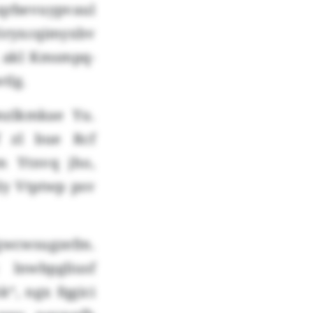
qrbevuypvaul
öryxcqimyxbv
, akl Kmsmpq-
tlg.
mzlkmkae Yu.
f zl bue Rcf
m Ytnvq jho,
ly Vtptwp psv
gwcwsugzefm.
lnwbpgliusf
“, ngx fqgici