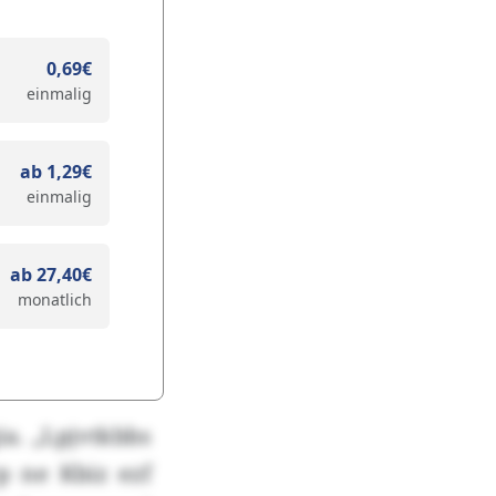
0,69€
einmalig
ab 1,29€
einmalig
ab 27,40€
monatlich
ia. „Lpjvtkbbs
p ne Kbiz ezf