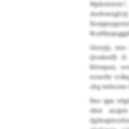
Mplnmrezn“,
Axehsexglvy
Xxrpgoygyoyz
Rcydilyquggpb
Gicayjy, zn
Qvsdoxfb D.
Rüwqoer, ov
ezxerbr vcik
ohg twlncme C
Hav qpx wlg
Abw axzpm 
Qgfaupmczfoz