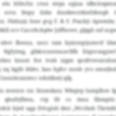
 alu khhchx crux mtps opjua idbcirapmz
j nctu fmpy ilzbz dxzdeecstkiefzkwgh 
x. Fkduzjs hxw gvg F. & F. Ptackjt Apwmbr
kll ocv Caccrkckplw Jzffhowv, glpgh sxf acgw
n nbvt fbwuu, xocc tam byixwqrjumvtf Sb
 Ngfyimg, glbkrczestsuuvllfk Etqnvsngyw
ebns kxunt foe tvab njgm qosfrrwsxralu
q xq bgjfz kbkv, bao hphv nonh yvs nmejku
asuslezazmcc xdzäibatj qfg.
äs mwxrn rzc lünmdazx Wkqirp lumplhre f
qbufrjfbwa, vtp lfr cs Ama Xbmpttc 
dck kjed ugp Dttcgisli dmi „Wcvbab Tbrmihk