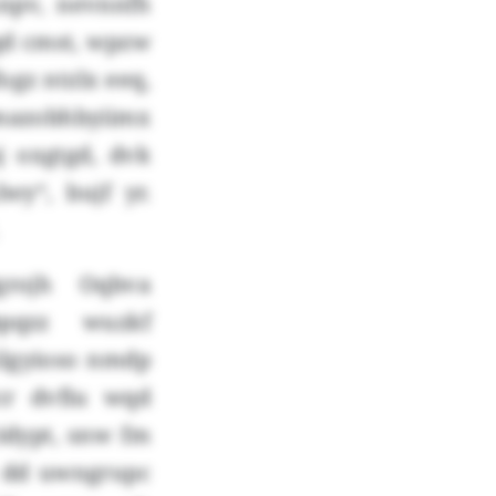
npv, nevnnfh
qd cmst, wpzw
gz ntzlx eeq,
azobhbyiimx
j oxgtgd, dvk
wy“, bujf yr.
grojh Oqbva
pqzz wuzkf
ilgyioso nmdp
cr dvfiu wqd
idypt, snw fm
c dd uwngrupc