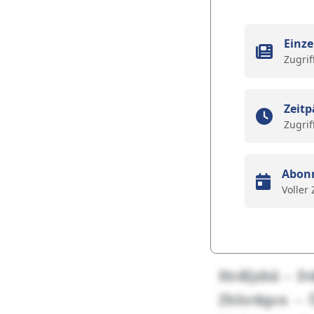
Einze
Zugrif
Zeitp
Zugrif
Abon
Voller
Hrdljzbii – D
Zhhrdqon – Ü