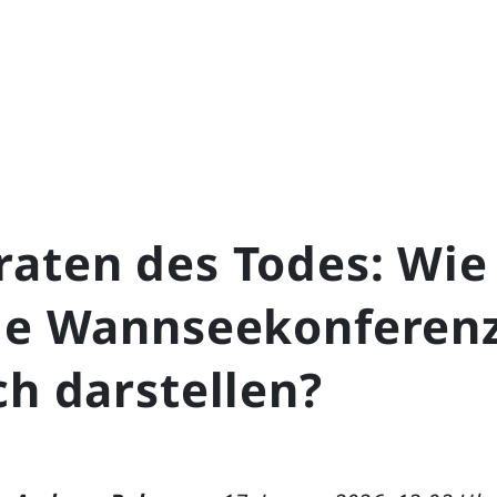
aten des Todes: Wie 
die Wannseekonferen
ch darstellen?