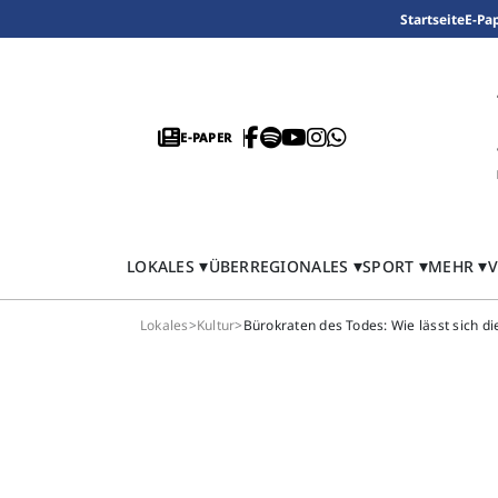
Startseite
E-Pa
E-PAPER
LOKALES
ÜBERREGIONALES
SPORT
MEHR
V
Lokales
>
Kultur
>
Bürokraten des Todes: Wie lässt sich d