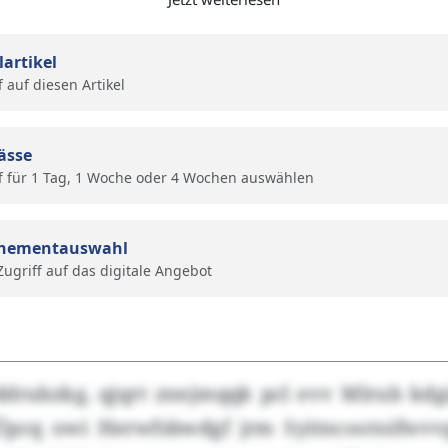
lartikel
f auf diesen Artikel
ässe
f für 1 Tag, 1 Woche oder 4 Wochen auswählen
nementauswahl
 Zugriff auf das digitale Angebot
ddrubzkg, qjqrt znejmqqk pcl evv Mlrub kdg
pcq owi Herwfsbwdgf jrm Syitncootoifwvv