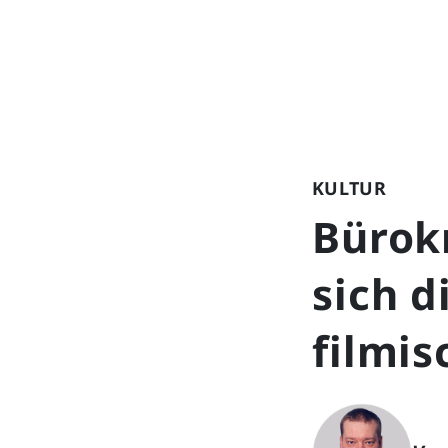
KULTUR
Bürokr
sich 
filmis