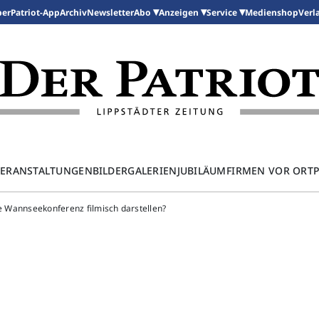
per
Patriot-App
Archiv
Newsletter
Medienshop
Abo
Anzeigen
Service
Verl
ERANSTALTUNGEN
BILDERGALERIEN
JUBILÄUM
FIRMEN VOR ORT
ie Wannseekonferenz filmisch darstellen?