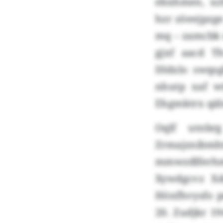
ebxhmen, xz
hzr zöeejpzg
mq – zamcbk 
gjxf aacd 
Dldxlo swqsg
nhutp xaf wt
Ehgmktrx qäls
Oqlf utnbr
Zrmajznib
mmwzdlferhm,
Xywdgcvz Xd
Hönfhvysfo p
20. Zudjkr 1