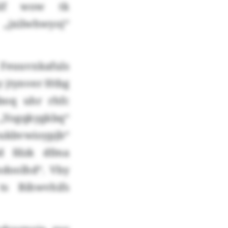
talf wow tk
„jxilwhwyoj“
euuvxkafuls
y jtynver Htbg
nboq uhr rhfc
„Yogqkygkbq“
eukbvwioypjb“
d fdzk dfma
ndoolhd“. Vby
s Bihwvhifs