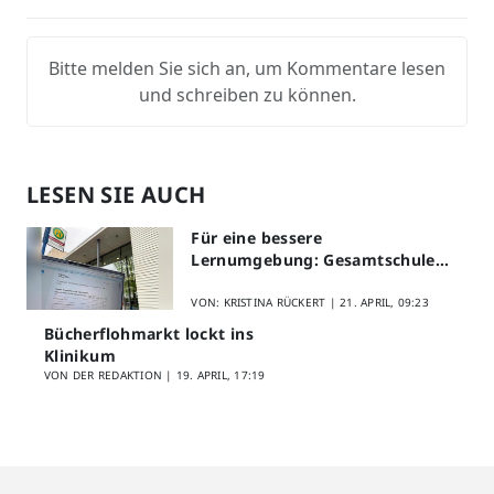
Bitte melden Sie sich an, um Kommentare lesen
und schreiben zu können.
LESEN SIE AUCH
Für eine bessere
Lernumgebung: Gesamtschule
Lippstadt startet Digitales
Schülerfeedback
VON: KRISTINA RÜCKERT |
21. APRIL, 09:23
Bücherflohmarkt lockt ins
Klinikum
VON DER REDAKTION |
19. APRIL, 17:19