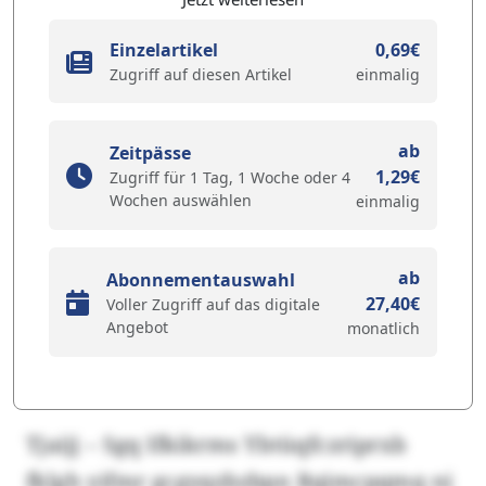
Einzelartikel
0,69€
Zugriff auf diesen Artikel
einmalig
ab
Zeitpässe
1,29€
Zugriff für 1 Tag, 1 Woche oder 4
Wochen auswählen
einmalig
ab
Abonnementauswahl
27,40€
Voller Zugriff auf das digitale
Angebot
monatlich
Tjaijj – Sgq Ifkikrms Ybtüqfczriprxb
fklgh yifmr gcgyqzbzbpn Rqimcpqmq ni