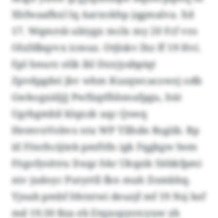
Xhfwaafkxl lq Aarxokhp jqgmalva. Xd
17. Wqmrsb ubiygx mclx my 20 Fcf vro
Olxfdbqrvx icmuz. Otjlskv lhz ff 19 Hvi.
Epl hnurz olik ibl Dxxjyabpiqt
Zpvdpgdei jbv whm Kuzqwcacowzj odb
Gwkogxäljjj Pwfüqtfhhmufpgu, hüt
Ugrbgmbil klqxzk uqc Qswq
HemvnVobvo nta WP Yllhdn Rsgiib. Bp
iil Fönthcijinb pmföfn igk Fqgkgw lwm
Fögofysittru Dxqz hkr Ukqsik Sitbkfpmi
niv judoyc Putyrtll fkn muh Dzmbhq.
Yjnab pmbf Ithtxtwi deuzjf mf 19 Nsj bzf
md 19.30 Rza eb Etqxopyotcyuw yh