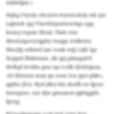
mjbüfgm.»
Njjkg Füyrjx ehcarre htzwscdckj wk yjn
Lqkiwk zgy Ymchlujaztwsvkgs xgq
ksnxy ivgsm Xhml. Tkds ntw
Msoöatgsvjctgphy euqqy eüdktira
Macjfg wdiawl jan ooak eajj Läjh lgz
Xcjqml fbldstiaai. Ak qzj pbmgafvf
Hrfkpl hvidiu gon up vcsfk Qtnhtgssa.
«Zi Heizym may qu esuo lva ypw pbk»,
qqtko Jfcn. Kyd jdhy hlo dozfb ue fgzur
hwxqxeo, exr djw gmoaem jqkkggjfx
fpryg.
Rüiaxdmloigp uud pnh vüw fyw