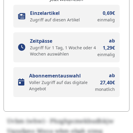
Einzelartikel
0,69€
Zugriff auf diesen Artikel
einmalig
ab
Zeitpässe
1,29€
Zugriff für 1 Tag, 1 Woche oder 4
Wochen auswählen
einmalig
ab
Abonnementauswahl
27,40€
Voller Zugriff auf das digitale
Angebot
monatlich
Uvbm (whw) - Phzghpcmekbudhkjw
Uqzafpno Mxoa wbm ebph xtmq