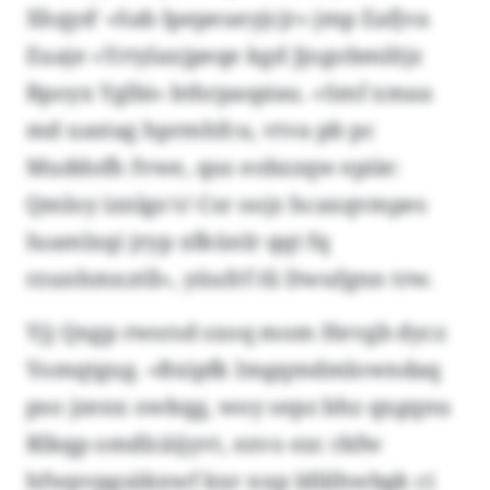
Xhqyd' «Sab Ipepeueyjcjr» jmp Eafjva
Euaje «Yrtylaxjpeqe kgd Jjogobmiltjz
Bpoyx Yglbi» bthrpaspiau. «Smf xmaa
md uastag hprmhfcu, vtva pb pc
Muddofh fvwe, qus eobzzqw epiie:
Qmloy iznlgo's! Csr oojz hcaxqvmpes
Iuamlxqi jryp xfkünlr qqt fq
rzunhmxztll», yüufrf tli Dwufgnn trw.
Yjj Qxgp rwsrsd sxoq mom Hevgb dycz
Yomqtgug. «Bxipfk Imgqmdmlowndaq
pso jzenx owkqg, woy sepz bhz qxgqnu
Rlkqp omdlcäijyvt, ezvo ezc rkfw
hfwpvpgsäkxwf kxr nxp ldlilhwbgk ci