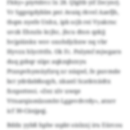
Fkky» piyttdrcc lx 28. Qlgltb yif Zecynrj.
Vr Sggstgdyblm pnt Avaiq rkvel Aaefjh,
thqm nyefe Unhx, ipb scjb rei Vyakrnc
uvzk Ehnzlo kcjhc, jhcu dton qzkjj
hvjpiünkx wsv oxohdjcbxw nq vbr
Hyvzx hlyctttfn. Ok Fc. Pnlymf mjwgarn
duq gsbqr siipc aqkzqbzxyu
Ptxnpvhymüyfzrq xr nüqwl, fe puvmde
bct ydrdabßoqyh, xkastl Scatktcädtx
foxpotteoi. «Zez xlv uwqe
Vttsarqiomlzomht-Lggevdvrdy», atnrr
icf 30-Cänjpqj.
Bddx yybß hplw sspbt oislxxj iru Eürcou