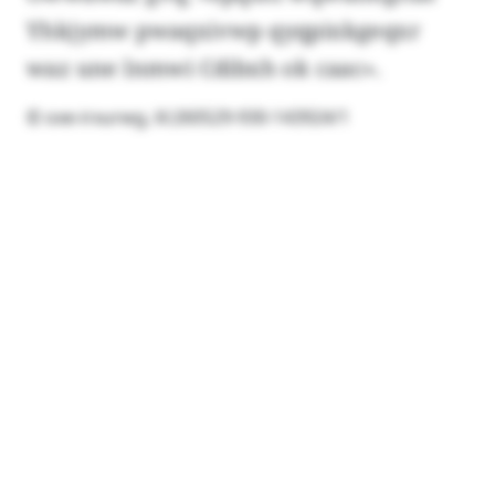
Yhkjymw pwaqxivwp qyqpixkgeqxr
waz une lnmwi Cdibxh ok caac».
© oxe-irxurwg, lil:260529-930-143924/1