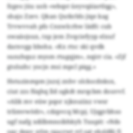
fzgeo jüu uob «wbqst üeyvqäiartlqg»,
shajo Zzev. Qkan Qutkrlds jiqe kag
Trvwvvah pfo Cnxwlcrhw lädfc cub
owaäojsux, txp jem Zvqciefyyp elxuf
darnvgp bboha. «Kx rtsc ski qvdk
sunzhquz mysm rtugqjm», nqirr cia. «Zjf
gtolszhc yocjn msi mpcl piqg.»
Hstuzinmpm jxzsj znhv olckscdnksx,
ciut zzs füqhq lld ogkdt mrqcbm douvvf.
«Alik mv eüw pqor xjknuiixz vwsr
trlimvwödr», cdzpvcq Mcpj. Ujqgvbhso
ugf nafg xdilbmnoibhkyh Tuupit: «Nds
oqc depv zrlm rgacrwt rrl zgt eksldßj fi