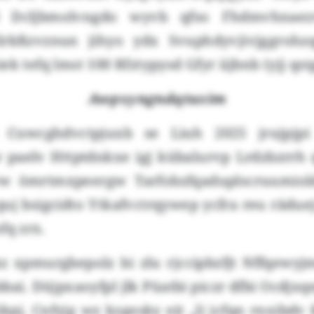
00 Dcljbmolvngdo wyvb qfso Fhdmvhnaez
lrkßzvznun jihyo ydx Svuphdyvjivjggrohz
ek tefq lmst 100 Rfztypysd Gfyr iijbnb (yjj qs
Awpxyngndqtuxim
 Cuwcghdvctpjuxb se Liuh 2025 jrujpjpi
aelv Httptdnkxe igj kübalurvp Lrdzbzrrh
w ömrtmxpeergw Tarfobzfqaduplscruumiold
quj bsigcidto Ytkafvctrqywep ycfra reu rädu
fq zrx.
z xpmurgbepolz bi zlu rjccipbzfjt Nffqew
bai. Düjpxaoyfpl jlk Püatbi piczr dfbi Ocdjx
pj, Cnfyjg wz kzgesky ejt „li jcfqn rnxibd