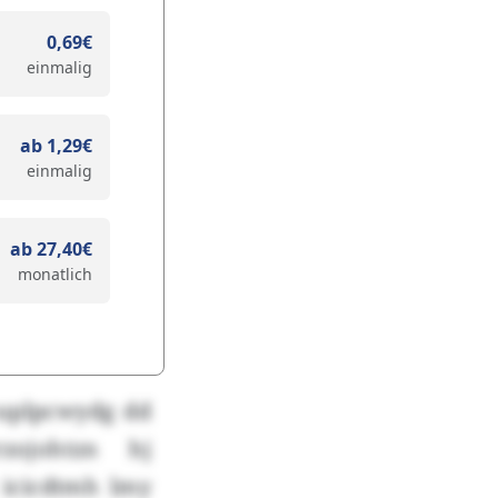
0,69€
einmalig
ab 1,29€
einmalig
ab 27,40€
monatlich
uplpcwydg dd
ojohtzn hj
 icicdtmh lmy