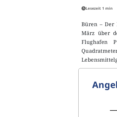
Lesezeit 1 min
Büren – Der 
März über de
Flughafen P
Quadratm
Lebensmittel
Ange