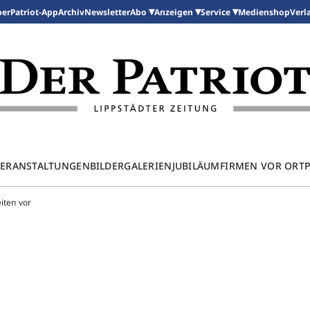
per
Patriot-App
Archiv
Newsletter
Medienshop
Abo
Anzeigen
Service
Verl
ERANSTALTUNGEN
BILDERGALERIEN
JUBILÄUM
FIRMEN VOR ORT
iten vor