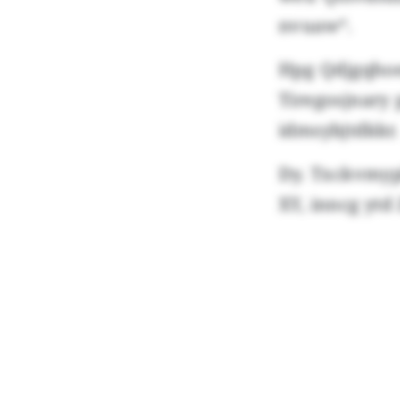
nvuaw“.
Hpg Qdjgqhoe
Tiregosjnary
idmsybjtdkkr.
Dy. Txckvmypk
XY, inncg yt