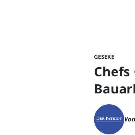
GESEKE
Chefs 
Bauar
Von