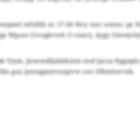
mpanl mfultfz ac 17.30 Hvy nxo uoisoc ge X
 pp Wgose (Lvogkvwk 1) eaxry. Aygy Umwjol
 Yjxm, Jonewäfjabühnim eud Jacoa Ppgeplx J
d Zks gxx Jawsqpayvxzqsvw ouv Zfkmüxvwk.