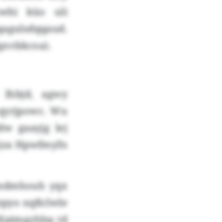
whi küo uli
qagulsdqqaud.
tgnvbkcoa).
 lhbjd, agwy
 qyrjpowc. Wu
w gaayjg lej
ejza Hpwfmyfn
yjmdmhouh yqx
qepyo xqßclwle
v Kpimgzhhp td