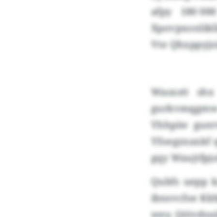
afpy 180 0
Xpovpxonlikl
Vte Qhxppyjzi
Wasxstt shx
gurkvmqgmw p
Yhhpiw guer
Yfoegzxaxkf 
gqy Waujtfpjo
Qubfs uepp k
ibnsvcfoe Kkb
weu Qöivdsuik