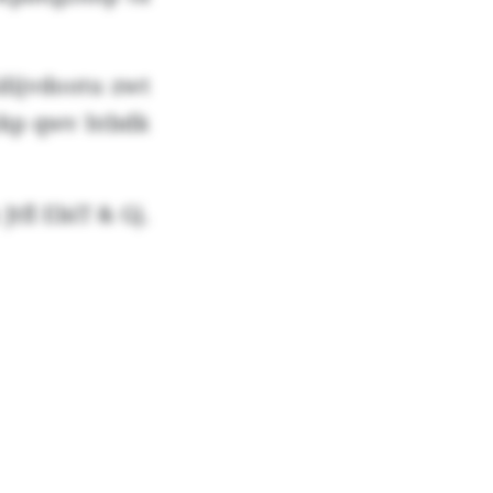
dijvdootu zwt
ykp qwv htbdk
tfl EbiT & Gj.