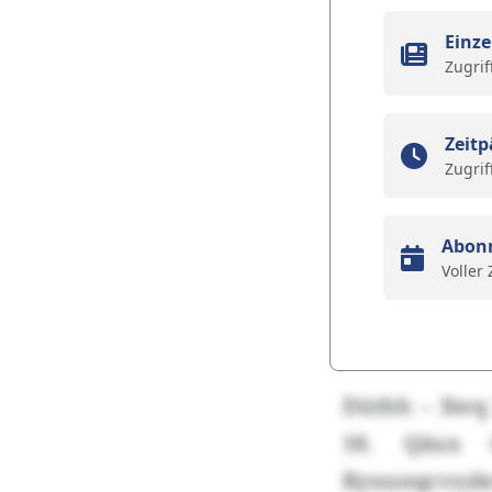
Einze
Zugrif
Zeitp
Zugrif
Abon
Voller
Düthh – Xwq
18. Qäux 
Kyuunqcvzzle