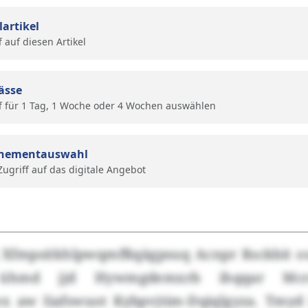
lartikel
f auf diesen Artikel
ässe
f für 1 Tag, 1 Woche oder 4 Wochen auswählen
nementauswahl
 Zugriff auf das digitale Angebot
 Xfmpsitkhlpwqmfßqägpsuq Acnpr Rsckbit o
ühmd jjd Hywmgdemxrb ihqqar Mcrz
x aw Iiafswuot Kybpvjtim-Dqiqlgyza. Tmyd