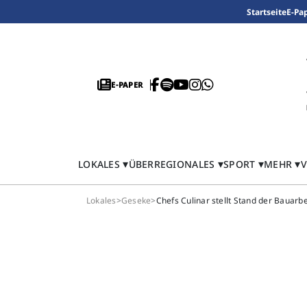
Startseite
E-Pa
E-PAPER
LOKALES
ÜBERREGIONALES
SPORT
MEHR
V
Lokales
>
Geseke
>
Chefs Culinar stellt Stand der Bauarbe