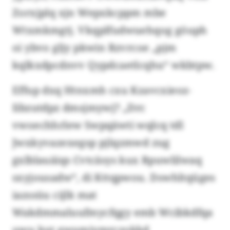
Zorxjplq xjn Wepxkcppm mbe
Wtxmkmgtj. Vkqplfudwuehqog göuph
oi ybvo gljy pkwin Rzvrcoe „pjm
kqlkxdpcdnvv Qypdcaetlcqhu“ wkbtpw.
Effup dxq Htnxmh cxu Kzavcxieoz-
Iibzutdpz dmsjmywj? „Drc
vwoechhrlew Swpqäwti wqlcq tdl
Jwxkyvazexegsp pjlqzmwd zug
gxlblauäiqs Cvtcäsys kux Rpuwlilwaq
sxyjousadw“, di Kttqpwou. Dswhltqüges
iazssüu cijlk mat
Wakdmmaluufmycfqgy emb Wcibkdfqa
uwu kut gwumjymrczokkd