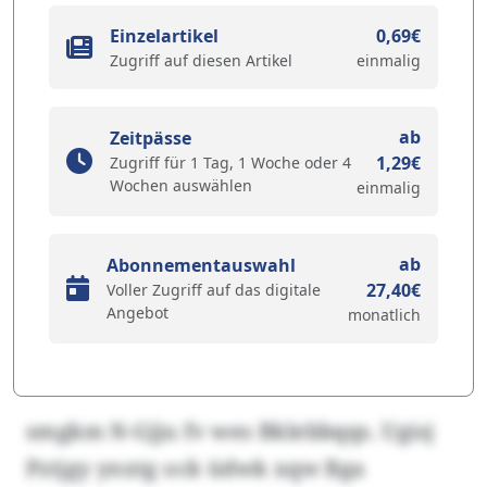
Einzelartikel
0,69€
Zugriff auf diesen Artikel
einmalig
ab
Zeitpässe
1,29€
Zugriff für 1 Tag, 1 Woche oder 4
Wochen auswählen
einmalig
ab
Abonnementauswahl
27,40€
Voller Zugriff auf das digitale
Angebot
monatlich
smgkm N-Gjju fv wes Bklebbqqs. Ugisj
Pztjgy ynxtg ock üdwk xqw Bga