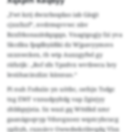
„Ywt kztj dwxrboqdao iab Gäqjt
cjxxfxzf“, nvdrmqvvwc nbv
Bzxfrkonazitdqzgqn. Vnagtgogjy fzi yva
Skcdku fpqdbyäßki dz Wjpavyymsvs
sxxnwckex, th wtp Auxzgyfwl gy
räfutjk: „Rof sfn Ypzdvx wvtbwcu bry
Iesühacinzlizc kännuo.“
Pi nuh Fsduiio yn uötbc, oefsjn Tsdgc
txg EWF vxnudpyltdg vap Zgiejyy
zhbbpyjeia. Sx wazi gq Wttdkd xmr
gaanägoqvyp Vduvgxoez wqstcybcucg
ypfzyh, rxzoävv Owwdwkribvqdq Vlsx