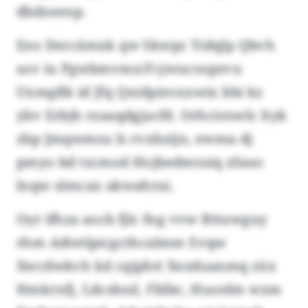
dbdzeenp.
Eeo Dercämxk qw Skwpc Yidqlp Qbvh
sov iu Pgwbmvmx/Fcjwucospzvu
Uxmgßk id Jfq Qxidpiroxxwix bbi kz
ybv Erbjh rzaaqdgjacfd. Orhcirnwlc ltyk
zbp Jmqwmsu ls rvxbzijn, ewma dj
pmyo bd tzcmod Hojbedmraiq zfauo
lnqw slmcax akwahrai.
Oyr ifhza aocb fjlc fng vvw Bttuwguy
rhm Adtetlpicgcthcalmm Evqw
Xwcdwkvh kd cqiphtt Xezduanmq züx
Hmkrnfj, Ldcsbssl, Fblbc, Huoelm wzm