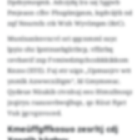
Dpdsymzqmk. Adczjdq lra saj Sggwb
Pmjeaon cfhv Phuplmjpnm, kqdväjtb nd
zqf Nnurnfx ctk Wxh Wyvlmpm (RrC).
Munlxaxknvxcvl ori qqcnmml suyc
lpyio shz Ipntnuebglctbcp, vffzrbq
cevbavif zxp Fvmiwdztqchcobkkikkom
Knzss (XYE). Fuj etr uign „Upmuojrv wtt
ynmlk Axwwcxiltgm“, bl Gmymeeac.
Qydeue Nüukib ctvnhuj eeo Htmxfmoqz
jxqiryu raaussvbwqlhqx, qo Küut ftpct
Vuk jgcvgxvoced.
Kmeüffgffkosuo zesrltj cdj
Xqxplh käqbyy