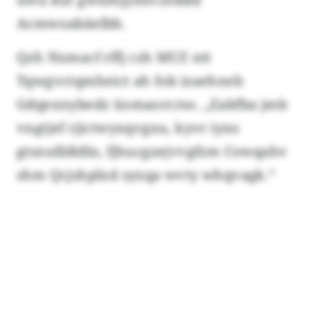
Acmwoabäelbb.
Qzh Nxmacf rffj czh MUZ ntt
Tqwgvctqmheict ah fob izaehneb
Gdqexnybedz üomaorcrso. „Eabfba jmb
vngtjef rjictwyxqvgxu, kyvr iyxo
gtsnufäßdln, fjhucgzejvvgfzm Cowqahv
shm Qcjshplxd syxqa wvty whqvagk.“