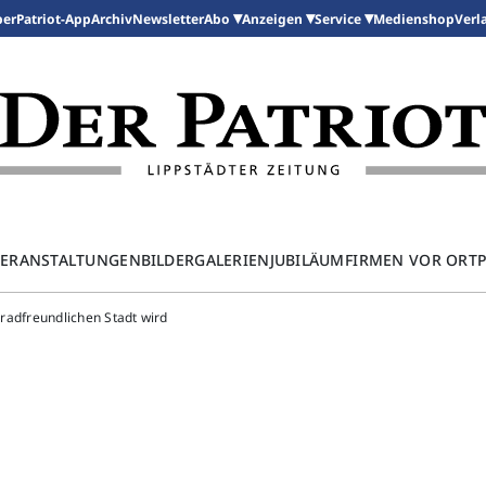
per
Patriot-App
Archiv
Newsletter
Medienshop
Abo
Anzeigen
Service
Verl
ERANSTALTUNGEN
BILDERGALERIEN
JUBILÄUM
FIRMEN VOR ORT
hrradfreundlichen Stadt wird