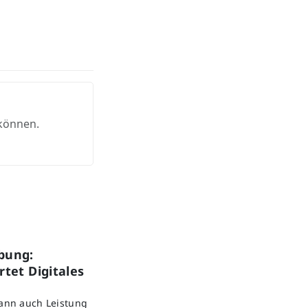
 können.
bung:
tet Digitales
kann auch Leistung