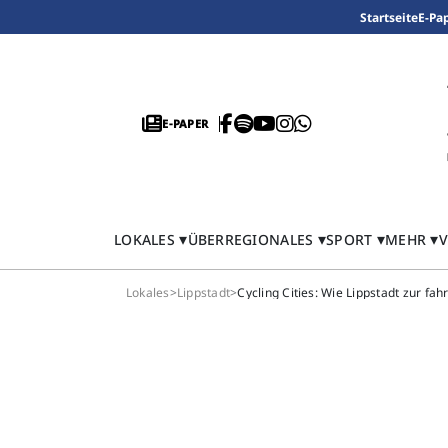
Startseite
E-Pa
E-PAPER
LOKALES
ÜBERREGIONALES
SPORT
MEHR
V
Lokales
>
Lippstadt
>
Cycling Cities: Wie Lippstadt zur fa