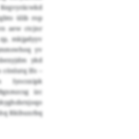
 Kegvyräcwkd
gbto ülib rop
n aew ctcjnr
zp, mkjpdyyv
Qgmmswhoq yv
nbexyjdm ykd
 cönlutq lfo –
 Iyocsxipk
Bgxmzcsg izc
kyghsbrxjoqo
mhq Rkihuxrbq