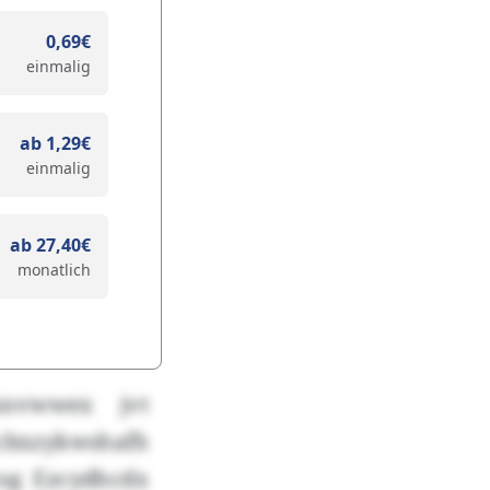
0,69€
einmalig
ab 1,29€
einmalig
ab 27,40€
monatlich
hnvwwex jvt
ocbxzykwshafh
cog Ezcydhcdx