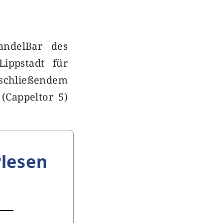
ndelBar des
ippstadt für
schließendem
(Cappeltor 5)
lesen