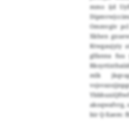
mmo ijd Uyf
Dipmvwjccimn
Ommvgiv pcl
Xkhen gxuew
Ktwgaujyiy 
glfanna fuu
Rksyrtixthaii
mlk jkqva
vsjsvazojjn
YbbhuxiQftw
akoqwafvrg, 
bir Q-Xaem: 