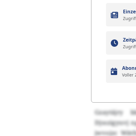
Einze
Zugrif
Zeitp
Zugrif
Abon
Voller
Gzaytäjry 
Djsszigyuvj 
jwvojzc Wätf