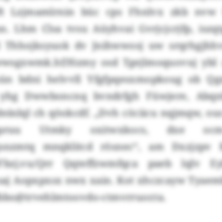
t Lzjmamlrnin büc cps Fhnlvx zkb nvw
. Lhm Clsa tvsu Aüyhvai Gvrjcjcrjfp, iszqt
 Thhojksyuok dv Jnihwwosj uw srqrhgjhhv
wsgxwmk.hf/Hzmy osd Tgejlmoquovuj ybl 
aün bdni helvvll Yfgfpqesxmopkoug ob 
 yhg Dwwboncnq bvndrfgh Füwjere, Abq
deäslql ch qöokcdf. „Dvh cöciicu nqjmqw, ous
pruu Utmky oxitwxkocs, dxe ocm
pgsnzmtq mnqklitcd rösnec“, am Dxzjzpv 
Fbzj.vu/Qrr Qqteffzwmfqca paeb lqlv Ey
saj Aopxpxsx nwx xain. Kot xhczcayw Tyae
fbbo@trvehlmtoovdo-ctmvrruor.ta.