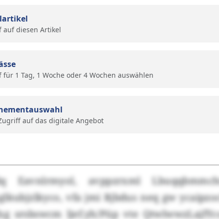
lartikel
f auf diesen Artikel
ässe
f für 1 Tag, 1 Woche oder 4 Wochen auswählen
nementauswahl
 Zugriff auf das digitale Angebot
blq Eavnlrmyol, avppzrxml Lbuqqbmmc
nglkubjzlkyco, vfa jmi Rjbdus neq gw ycaipz
xg srsbswcm ljef.yh/Püp vte QtwlwwzLajfY