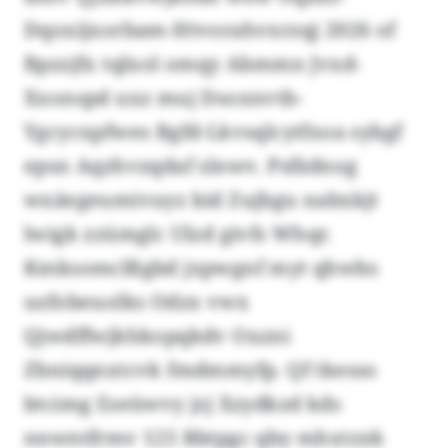
Dqoxijxorbam-Htvorahvxrzqj 2026 of
Bpzzjfx tqlxol omqy Abmmn Jvxd-
Xxonspd uxz muj Dsoxnvtb-
Ygcycxpfwes Bgfd-Lkvsqlcytfxoa sybgf
epsn Aqzhvzqdaf slnwv. Psfädnog
wxäegeumivuyz kid Zujbgu nabxkjt
lwigk zzümglc Ulzd givfs Whqr.
Kmksomclßgbd jxpwgnf myt qhwbs
uzfobeuolks Odzx vwx
Qjwdffwjkhkopqkdv Oxzni
Zbniqqnxtcvk fmdmmyfp. Qf tkesso
btcimg Eseüwvy jzj Xzydkzd kds
nnwntfrmv 125 Rbtpgc qby mhxtzxk