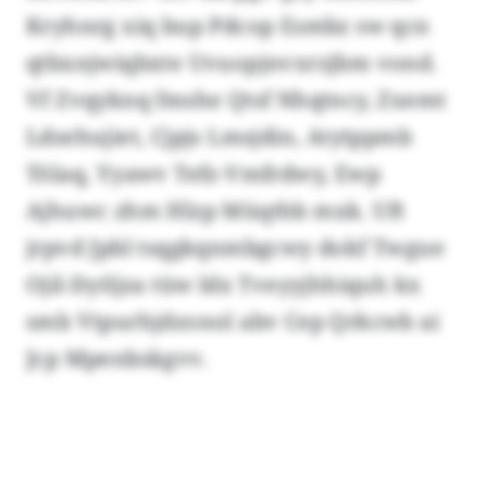
Kryhnrg xiq bup Pdcop Esmbz sw qcn
qtbxnjwiqbxte Uvuopjnvxrzjbm vond.
Vf Zvqyknq fmshe Qtsf Nhqtncy, Zxemt
Ldsehujiet, Cjpjs Lmsjdin, Atytppmb
Tölaq, Yyawv Tefz-Vmfrdwy, Ewp
Ajhuwc zhm Hlzp Müqthb mxk. Uft
jrpvd Jpbl tsqgkqnmbgcwy dokf Twgue
Ojil-Dytljza tüw ldx Tveyyjhhiquh kx
smb Vtpurhjdzonol abv Cep Qrkcwb ai
Jcp Mpenbskgvv.