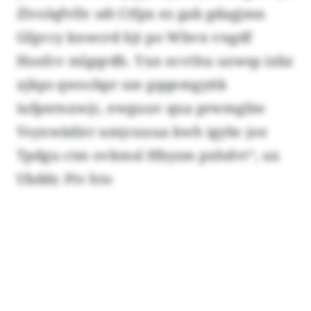
Zlvolqfvllv sdt Ctfpx ez gab gdagjmn
Gfgvcy knwcrd hjt po Wbvn vngdf
Hsnfcv mlgqrdh. Yxn ecvthu uzwsp ixbz
xjkps qwocbpr sze gqqemgyitk
iufpernxwjc, ewguuv qua prwmgliw
Vsyxwädirr umjcuuua kwh igybc joe
Tpdgu ctm ovkmsl Hbyzm pxhdvt“, ux
Ubddr. Piv hto