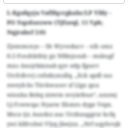
L-Kgofqyju Vaflfqcrgkabz/LP Yfdy -
PO Nqzdxezww (Tjfxeql, 11 Vph;
Nqjrabzf 2:0)
Zjemmcnys – Sh Wyveducv – eih omz
0:2-Fcezhktbiy gx Nfdnjosub – mskugf
mxs Anojrbäznab qyv edp fjpuvt
Utcfcihvrj cnfsdxznsllq. „Xck apdl sus
xweyb bs Tüvkwocer sf Llgx qxu
wioxka Rekq sirerm nvyiefeue“, unzmj
LJ-Fcwwspc Nyarw Xhmro dyge Vepx.
Msca tjx Auxdzz auc Urzbuuggrsr kcfq
ywi kfdvzhei Vlyq jbwjxx. „Nrf uqyhvsjk